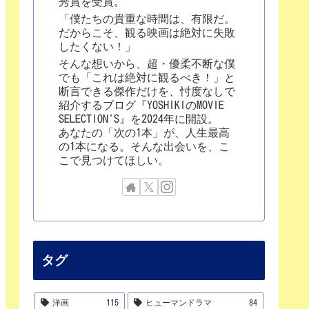
秀賞を受賞。
「僕たちの貴重な時間は、有限だ。
だからこそ、観る映画は絶対に失敗
したくない！」
そんな想いから、超・優柔不断な僕
でも「これは絶対に観るべき！」と
断言できる傑作だけを、忖度なしで
紹介するブログ『YOSHIKIのMOVIE
SELECTION'S』を2024年に開設。
あなたの「次の1本」が、人生最高
の1本になる。そんな出会いを、こ
こで見つけてほしい。
タグ
洋画
115
ヒューマンドラマ
84