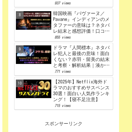
うなる？あらすじから原
937 views
作、キャスト相関図まで徹
韓国映画『パヴァーヌ／
底解説【赤楚衛二×カン・
Pavane』インディアンのメ
ヘウォン】
タファーの意味は？ネタバ
レ結末と感想評価！口コミ
あらすじ徹底考察
855 views
【Netflix】
ドラマ『人間標本』ネタバ
レ犯人と最後の意味！面白
くない？赤羽・留美の結末
と考察・解析結果｜湊かな
えあらすじ
771 views
【2025年】Netflix海外ド
ラマのおすすめサスペンス
30選！面白い人気作ランキ
ング！【寝不足注意】
715 views
スポンサーリンク