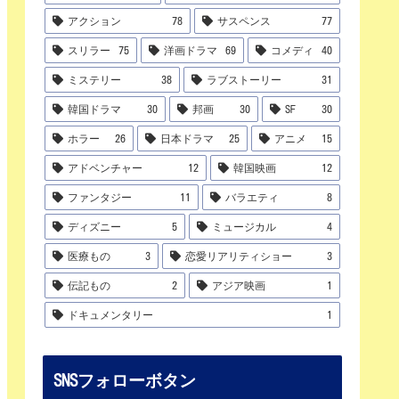
アクション
78
サスペンス
77
スリラー
75
洋画ドラマ
69
コメディ
40
ミステリー
38
ラブストーリー
31
韓国ドラマ
30
邦画
30
SF
30
ホラー
26
日本ドラマ
25
アニメ
15
アドベンチャー
12
韓国映画
12
ファンタジー
11
バラエティ
8
ディズニー
5
ミュージカル
4
医療もの
3
恋愛リアリティショー
3
伝記もの
2
アジア映画
1
ドキュメンタリー
1
SNSフォローボタン