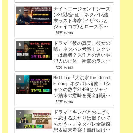
ナイトエージェントシーズ
ン3感想評価！ネタバレ結
末ラスト考察(イザベルと
ジェイコブ)とローズ不在
の理由を解説‼
1805 views
ドラマ『彼の真実、彼女の
嘘』ネタバレ考察！レクシ
ーは悪者？原作との違いや
犯人の正体、衝撃のラスト
まで完全解説
1264 views
Netflix『大洪水The Great
Flood』ネタバレ考察！Tシ
ャツの数字21499とジャイ
ン結末の意味を完全解説！
感想、評価！
1103 views
ドラマ『キンパとおにぎり
～恋するふたりは似ていて
ちがう～』ネタバレ全話感
想＆結末考察！最終回はど