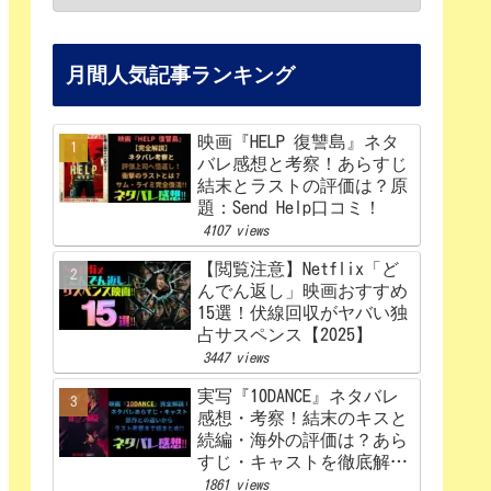
月間人気記事ランキング
映画『HELP 復讐島』ネタ
バレ感想と考察！あらすじ
結末とラストの評価は？原
題：Send Help口コミ！
4107 views
【閲覧注意】Netflix「ど
んでん返し」映画おすすめ
15選！伏線回収がヤバい独
占サスペンス【2025】
3447 views
実写『10DANCE』ネタバレ
感想・考察！結末のキスと
続編・海外の評価は？あら
すじ・キャストを徹底解
説！【Netflix】
1861 views