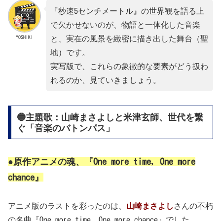
『秒速5センチメートル』の世界観を語る上
で欠かせないのが、物語と一体化した音楽
YOSHIKI
と、実在の風景を緻密に描き出した舞台（聖
地）です。
実写版で、これらの象徴的な要素がどう扱わ
れるのか、見ていきましょう。
🔵主題歌：山崎まさよしと米津玄師、世代を繋
ぐ「音楽のバトンパス」
●原作アニメの魂、『One more time, One more
chance』
アニメ版のラストを彩ったのは、
山崎まさよし
さんの不朽
の名曲『One more time, One more chance』でした。