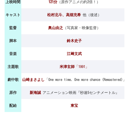
上映時間
121分
（原作アニメの約2倍！）
キャスト
松村北斗、高畑充希
他（後述）
監督
奥山由之
（写真家・映像監督）
脚本
鈴木史子
音楽
江﨑文武
主題歌
米津玄師
「1991」
劇中歌
山崎まさよし
「One more time, One more chance (Remastered)」
原作
新海誠
アニメーション映画『秒速5センチメートル』
配給
東宝