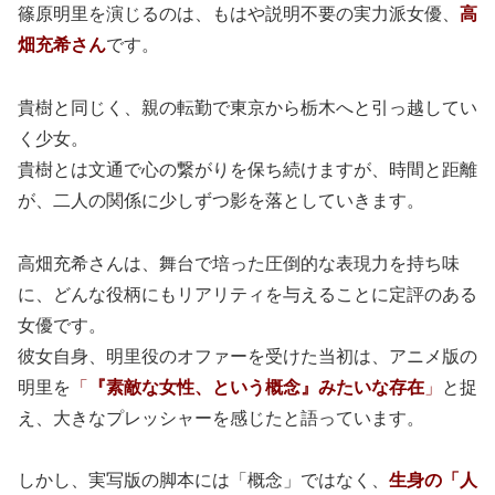
篠原明里を演じるのは、もはや説明不要の実力派女優、
高
畑充希さん
です。
貴樹と同じく、親の転勤で東京から栃木へと引っ越してい
く少女。
貴樹とは文通で心の繋がりを保ち続けますが、時間と距離
が、二人の関係に少しずつ影を落としていきます。
高畑充希さんは、舞台で培った圧倒的な表現力を持ち味
に、どんな役柄にもリアリティを与えることに定評のある
女優です。
彼女自身、明里役のオファーを受けた当初は、アニメ版の
明里を
「
『
素敵な女性、という概念』みたいな存在
」
と捉
え、大きなプレッシャーを感じたと語っています。
しかし、実写版の脚本には「概念」ではなく、
生身の「人