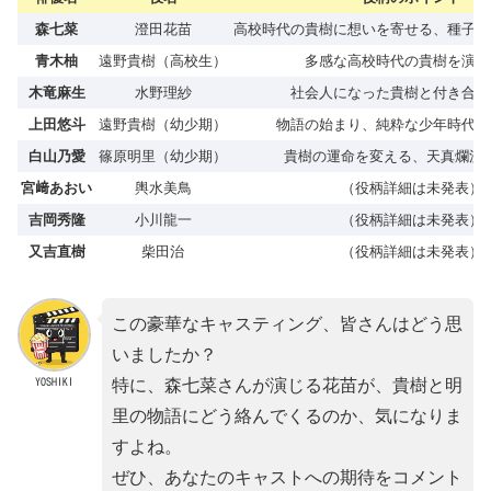
森七菜
澄田花苗
高校時代の貴樹に想いを寄せる、種子島
青木柚
遠野貴樹（高校生）
多感な高校時代の貴樹を演じ
木竜麻生
水野理紗
社会人になった貴樹と付き合う
上田悠斗
遠野貴樹（幼少期）
物語の始まり、純粋な少年時代を
白山乃愛
篠原明里（幼少期）
貴樹の運命を変える、天真爛漫
宮﨑あおい
輿水美鳥
（役柄詳細は未発表）
吉岡秀隆
小川龍一
（役柄詳細は未発表）
又吉直樹
柴田治
（役柄詳細は未発表）
この豪華なキャスティング、皆さんはどう思
いましたか？
YOSHIKI
特に、森七菜さんが演じる花苗が、貴樹と明
里の物語にどう絡んでくるのか、気になりま
すよね。
ぜひ、あなたのキャストへの期待をコメント