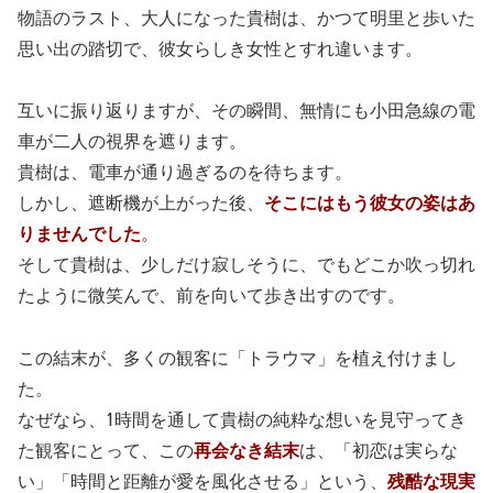
物語のラスト、大人になった貴樹は、かつて明里と歩いた
思い出の踏切で、彼女らしき女性とすれ違います。
互いに振り返りますが、その瞬間、無情にも小田急線の電
車が二人の視界を遮ります。
貴樹は、電車が通り過ぎるのを待ちます。
しかし、遮断機が上がった後、
そこにはもう彼女の姿はあ
りませんでした
。
そして貴樹は、少しだけ寂しそうに、でもどこか吹っ切れ
たように微笑んで、前を向いて歩き出すのです。
この結末が、多くの観客に「トラウマ」を植え付けまし
た。
なぜなら、1時間を通して貴樹の純粋な想いを見守ってき
た観客にとって、この
再会なき結末
は、「初恋は実らな
い」「時間と距離が愛を風化させる」という、
残酷な現実