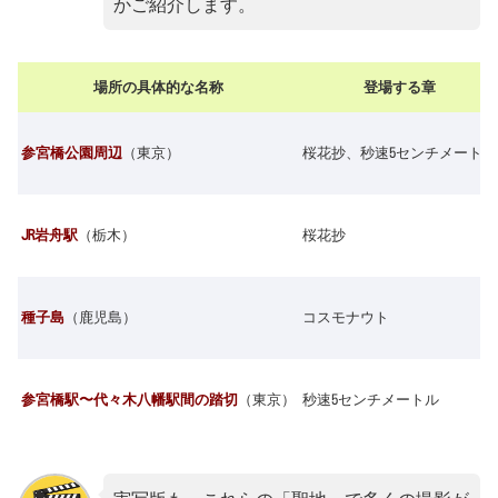
かご紹介します。
場所の具体的な名称
登場する章
参宮橋公園周辺
（東京）
桜花抄、秒速5センチメートル
JR岩舟駅
（栃木）
桜花抄
種子島
（鹿児島）
コスモナウト
参宮橋駅〜代々木八幡駅間の踏切
（東京）
秒速5センチメートル