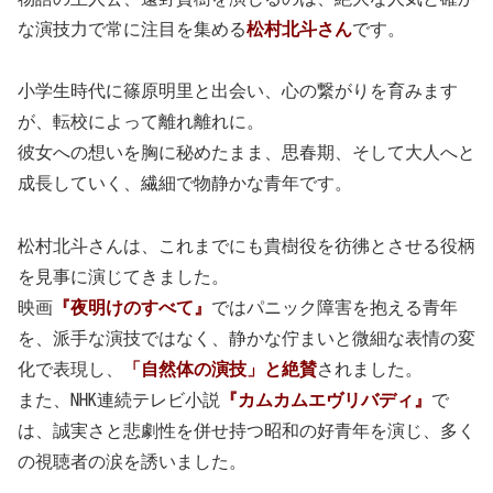
な演技力で常に注目を集める
松村北斗さん
です。
小学生時代に篠原明里と出会い、心の繋がりを育みます
が、転校によって離れ離れに。
彼女への想いを胸に秘めたまま、思春期、そして大人へと
成長していく、繊細で物静かな青年です。
松村北斗さんは、これまでにも貴樹役を彷彿とさせる役柄
を見事に演じてきました。
映画
『夜明けのすべて』
ではパニック障害を抱える青年
を、派手な演技ではなく、静かな佇まいと微細な表情の変
化で表現し、
「自然体の演技」と絶賛
されました。
また、NHK連続テレビ小説
『カムカムエヴリバディ』
で
は、誠実さと悲劇性を併せ持つ昭和の好青年を演じ、多く
の視聴者の涙を誘いました。