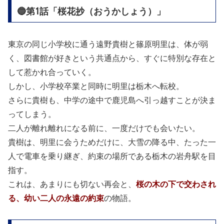
🔵第1話「桜花抄（おうかしょう）」
東京の同じ小学校に通う遠野貴樹と篠原明里は、体が弱
く、図書館が好きという共通点から、すぐに特別な存在と
して惹かれ合っていく。
しかし、小学校卒業と同時に明里は栃木へ転校。
さらに貴樹も、中学の途中で鹿児島へ引っ越すことが決ま
ってしまう。
二人が離れ離れになる前に、一度だけでも会いたい。
貴樹は、明里に会うためだけに、大雪の降る中、たった一
人で電車を乗り継ぎ、約束の場所である栃木の岩舟駅を目
指す。
これは、あまりにも切ない再会と、
桜の木の下で交わされ
る、幼い二人の永遠の約束
の物語。