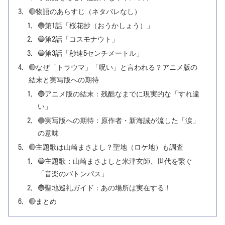
🔴物語のあらすじ（ネタバレなし）
🔵第1話「桜花抄（おうかしょう）」
🔵第2話「コスモナウト」
🔵第3話「秒速5センチメートル」
🔴なぜ「トラウマ」「呪い」と言われる？アニメ版の
結末と実写版への期待
🔵アニメ版の結末：残酷なまでに現実的な「すれ違
い」
🔵実写版への期待：原作者・新海誠が流した「涙」
の意味
🔴主題歌は山崎まさよし？聖地（ロケ地）も調査
🔵主題歌：山崎まさよしと米津玄師、世代を繋ぐ
「音楽のバトンパス」
🔵聖地巡礼ガイド：あの場所は実在する！
🔴まとめ