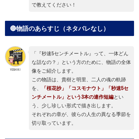
で教えてください！
🔴物語のあらすじ（ネタバレなし）
「『秒速5センチメートル』って、一体どん
な話なの？」という方のために、物語の全体
YOSHIKI
像をご紹介します。
この物語は、貴樹と明里、二人の魂の軌跡
を、
「桜花抄」「コスモナウト」「秒速5セ
ンチメートル」という3本の連作短編
とい
う、少し珍しい形式で描き出します。
それぞれの章が、彼らの人生の異なる季節を
切り取っています。