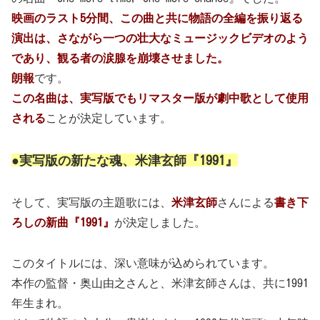
映画のラスト5分間、この曲と共に物語の全編を振り返る
演出は、さながら一つの壮大なミュージックビデオのよう
であり、観る者の涙腺を崩壊させました。
朗報
です。
この名曲は、実写版でも
リマスター版が劇中歌として使用
される
ことが決定しています。
●実写版の新たな魂、米津玄師『1991』
そして、実写版の主題歌には、
米津玄師
さんによる
書き下
ろしの新曲『1991』
が決定しました。
このタイトルには、深い意味が込められています。
本作の監督・奥山由之さんと、米津玄師さんは、共に1991
年生まれ。