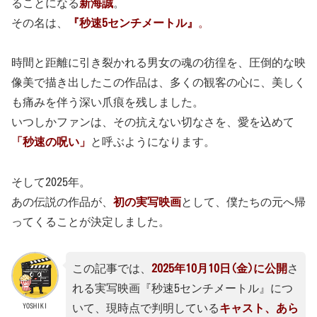
ることになる
新海誠
。
その名は、
『秒速5センチメートル』
。
時間と距離に引き裂かれる男女の魂の彷徨を、圧倒的な映
像美で描き出したこの作品は、多くの観客の心に、美しく
も痛みを伴う深い爪痕を残しました。
いつしかファンは、その抗えない切なさを、愛を込めて
「秒速の呪い」
と呼ぶようになります。
そして2025年。
あの伝説の作品が、
初の実写映画
として、僕たちの元へ帰
ってくることが決定しました。
この記事では、
2025年10月10日(金)に公開
さ
れる実写映画『秒速5センチメートル』につ
YOSHIKI
いて、現時点で判明している
キャスト、あら