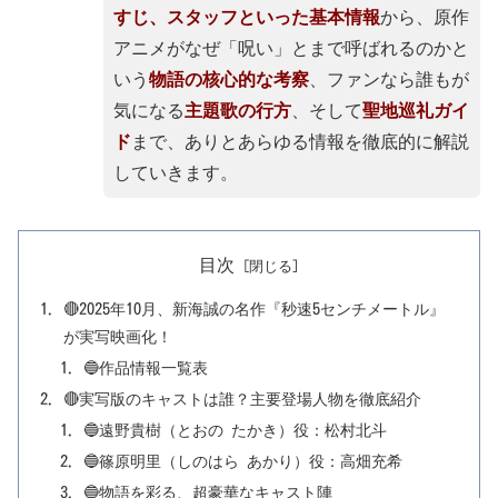
すじ、スタッフといった基本情報
から、原作
アニメがなぜ「呪い」とまで呼ばれるのかと
いう
物語の核心的な考察
、ファンなら誰もが
気になる
主題歌の行方
、そして
聖地巡礼ガイ
ド
まで、ありとあらゆる情報を徹底的に解説
していきます。
目次
🔴2025年10月、新海誠の名作『秒速5センチメートル』
が実写映画化！
🔵作品情報一覧表
🔴実写版のキャストは誰？主要登場人物を徹底紹介
🔵遠野貴樹（とおの たかき）役：松村北斗
🔵篠原明里（しのはら あかり）役：高畑充希
🔵物語を彩る、超豪華なキャスト陣