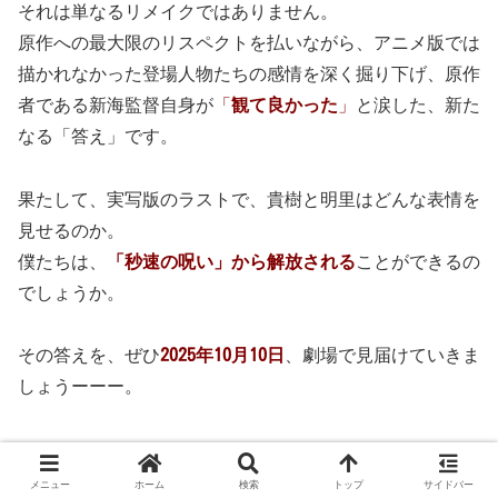
それは単なるリメイクではありません。
原作への最大限のリスペクトを払いながら、アニメ版では
描かれなかった登場人物たちの感情を深く掘り下げ、原作
者である新海監督自身が
「
観て良かった
」
と涙した、新た
なる「答え」です。
果たして、実写版のラストで、貴樹と明里はどんな表情を
見せるのか。
僕たちは、
「秒速の呪い」から解放される
ことができるの
でしょうか。
その答えを、ぜひ
2025年10月10日
、劇場で見届けていきま
しょうーーー。
新作映画情報
邦画
メニュー
ホーム
検索
トップ
サイドバー