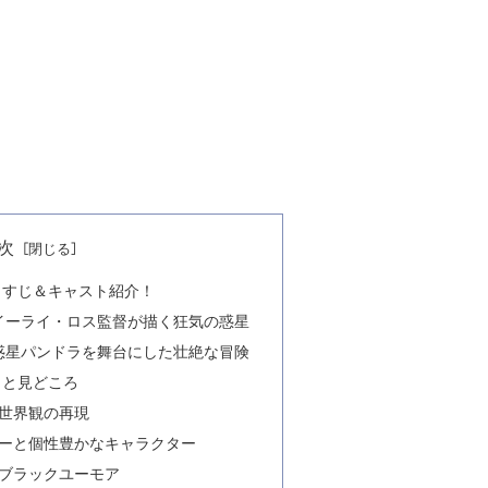
次
らすじ＆キャスト紹介！
イーライ・ロス監督が描く狂気の惑星
惑星パンドラを舞台にした壮絶な冒険
力と見どころ
！世界観の再現
リーと個性豊かなキャラクター
とブラックユーモア