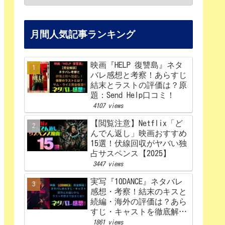
月間人気記事ランキング
映画『HELP 復讐島』ネタ
バレ感想と考察！あらすじ
結末とラストの評価は？原
題：Send Help口コミ！
4107 views
【閲覧注意】Netflix「ど
んでん返し」映画おすすめ
15選！伏線回収がヤバい独
占サスペンス【2025】
3447 views
実写『10DANCE』ネタバレ
感想・考察！結末のキスと
続編・海外の評価は？あら
すじ・キャストを徹底解
説！【Netflix】
1861 views