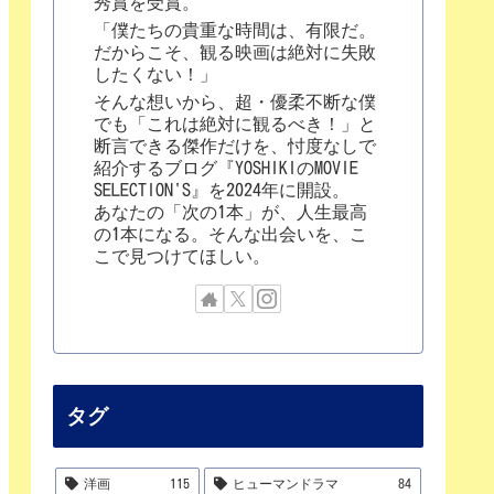
秀賞を受賞。
「僕たちの貴重な時間は、有限だ。
だからこそ、観る映画は絶対に失敗
したくない！」
そんな想いから、超・優柔不断な僕
でも「これは絶対に観るべき！」と
断言できる傑作だけを、忖度なしで
紹介するブログ『YOSHIKIのMOVIE
SELECTION'S』を2024年に開設。
あなたの「次の1本」が、人生最高
の1本になる。そんな出会いを、こ
こで見つけてほしい。
タグ
洋画
115
ヒューマンドラマ
84