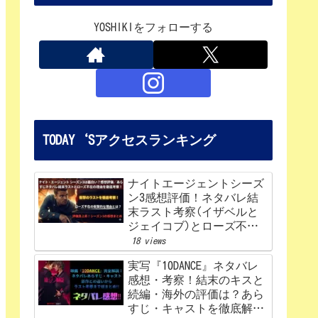
YOSHIKIをフォローする
TODAY‘Sアクセスランキング
ナイトエージェントシーズ
ン3感想評価！ネタバレ結
末ラスト考察(イザベルと
ジェイコブ)とローズ不在
の理由を解説‼
18 views
実写『10DANCE』ネタバレ
感想・考察！結末のキスと
続編・海外の評価は？あら
すじ・キャストを徹底解