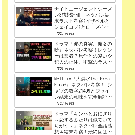
ナイトエージェントシーズ
ン3感想評価！ネタバレ結
末ラスト考察(イザベルと
ジェイコブ)とローズ不在
の理由を解説‼
1805 views
ドラマ『彼の真実、彼女の
嘘』ネタバレ考察！レクシ
ーは悪者？原作との違いや
犯人の正体、衝撃のラスト
まで完全解説
1264 views
Netflix『大洪水The Great
Flood』ネタバレ考察！Tシ
ャツの数字21499とジャイ
ン結末の意味を完全解説！
感想、評価！
1103 views
ドラマ『キンパとおにぎり
～恋するふたりは似ていて
ちがう～』ネタバレ全話感
想＆結末考察！最終回はど