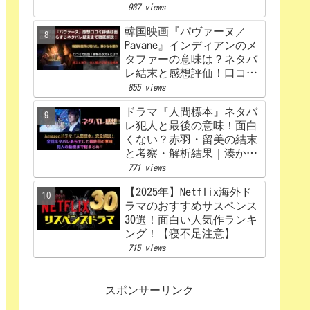
うなる？あらすじから原
937 views
作、キャスト相関図まで徹
韓国映画『パヴァーヌ／
底解説【赤楚衛二×カン・
Pavane』インディアンのメ
ヘウォン】
タファーの意味は？ネタバ
レ結末と感想評価！口コミ
あらすじ徹底考察
855 views
【Netflix】
ドラマ『人間標本』ネタバ
レ犯人と最後の意味！面白
くない？赤羽・留美の結末
と考察・解析結果｜湊かな
えあらすじ
771 views
【2025年】Netflix海外ド
ラマのおすすめサスペンス
30選！面白い人気作ランキ
ング！【寝不足注意】
715 views
スポンサーリンク