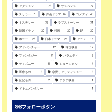
アクション
78
サスペンス
77
スリラー
75
洋画ドラマ
69
コメディ
40
ミステリー
38
ラブストーリー
31
韓国ドラマ
30
邦画
30
SF
30
ホラー
26
日本ドラマ
25
アニメ
15
アドベンチャー
12
韓国映画
12
ファンタジー
11
バラエティ
8
ディズニー
5
ミュージカル
4
医療もの
3
恋愛リアリティショー
3
伝記もの
2
アジア映画
1
ドキュメンタリー
1
SNSフォローボタン