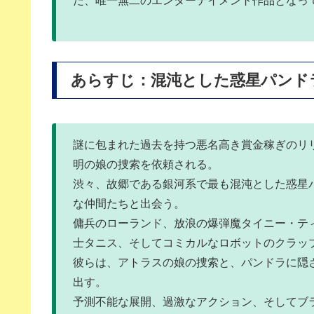
た、唯一無二のエンターテイメント作品となっ
あらすじ：混沌とした惑星パンド
謎に包まれた過去を持つ悪名高き賞金稼ぎのリ
明の娘の捜索を依頼される。
渋々、故郷である銀河系で最も混沌とした惑星
な仲間たちと出会う。
傭兵のローランド、放浪の爆弾魔タイニー・テ
士タニス、そしてコミカルなロボットのクラッ
彼らは、アトラスの娘の捜索と、パンドラに隠
出す。
予測不能な展開、過激なアクション、そしてブ