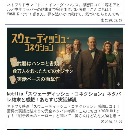
ネトフリドラマ『トニ・イン・ダ・ハウス』感想口コミ！喋るアヒ
ルと中年ラッパーの結末まで完全ネタバレ考察！こんにちは！
YOSHIKIです！皆さん、夢を追いかけ続けて、気づいたらとんでもな
い年齢になっていた……なんて経験、ありませんか？（笑）「いつ
2026.02.27
か絶対にビッグになってやる！」と息巻いて上京したものの、現実
は厳しく、気づけばただのピザ職人。しかも、久しぶりに帰ったド
田舎の実家には、自分より年下の「新しいお父さん」と、存在すら
知らなかった「13歳の自分の息子」、さらには「喋るアヒルの雛」
が待っていたとしたら……！？本日紹介するのは、Netflixで配信開
始となるや否や、そのあまりにも不条理で狂った設定が話題を呼ん
でいるドイツ発のオリジナル・コメディシリーズ……ドラマ『ト
ニ・イン・ダ・ハウス』（原題：Kacken an der Havel / 英題：
Crap Happens）です！本作は、スターラッパーを夢見て首都ベルリ
ンで18年もくすぶり続けてきた中年男・トニが、不条理な事故で母
親を亡くし、忌み嫌っていた故郷のド田舎「カッケン」へと帰郷す
ることから始まる、前代未聞の「遅れてきた青春（カミング...
Netflix『スウェーディッシュ・コネクション』ネタバ
レ結末と感想！あらすじ実話解説
ネトフリ映画『スウェーディッシュ・コネクション』感想口コミ！
驚愕の実話と結末まで完全ネタバレ考察！こんにちは！YOSHIKIで
す！「戦争映画のヒーロー」と聞いて、皆さんはどんな人物を思い
浮かべますか？弾雨の中を駆け抜ける勇敢な兵士？ それとも、自ら
2026.02.27
の命を懸けてユダヤ人をかくまった『シンドラーのリスト』のよう
なカリスマ？でも、今回紹介する映画の主人公は、地下室でカーデ