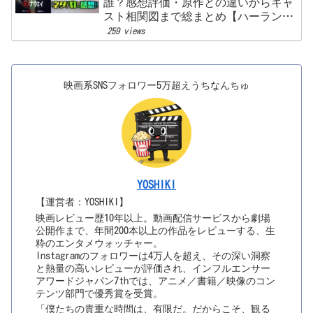
誰？感想評価・原作との違いからキャ
スト相関図まで総まとめ【ハーラン・
コーベン】
259 views
映画系SNSフォロワー5万超えうちなんちゅ
YOSHIKI
【運営者：YOSHIKI】
映画レビュー歴10年以上。動画配信サービスから劇場
公開作まで、年間200本以上の作品をレビューする、生
粋のエンタメウォッチャー。
Instagramのフォロワーは4万人を超え、その深い洞察
と熱量の高いレビューが評価され、インフルエンサー
アワードジャパン7thでは、アニメ／書籍／映像のコン
テンツ部門で優秀賞を受賞。
「僕たちの貴重な時間は、有限だ。だからこそ、観る