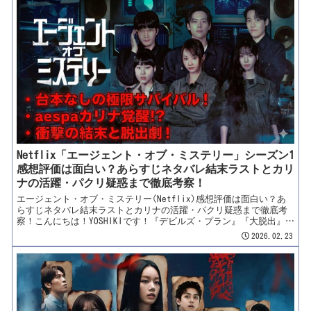
ィガンを着て、山積みの書類にハンコを押している「ただの地味な
中間管理職のオジサン」なんです。本日紹介するのは、Netflixで全
世界配信されるやいなや、予想外の大ヒットを記録して世界中を熱
狂させているヒューマンドラマ……映画『スウェーディッシュ・コ
ネクション』（原題：Den svenska länken）です！本作は、第二次
世界大戦下のホロコースト（ユダヤ人大虐殺）を背景にしながら
も、なんと「銃」や「暴力」を一切使わず、「官僚的な手続き」と
「書類の抜け穴」だけで数万人ものユダヤ人の命を救った、スウェ
ーデン外務省の官僚イェスタ・エングセルの知られざる驚愕の実話
を描いた作品です！重厚な歴史ドラマかと思いきや、スウェーデン
トップク...
Netflix「エージェント・オブ・ミステリー」シーズン1
感想評価は面白い？あらすじネタバレ結末ラストとカリ
ナの活躍・パクリ疑惑まで徹底考察！
エージェント・オブ・ミステリー(Netflix)感想評価は面白い？あ
らすじネタバレ結末ラストとカリナの活躍・パクリ疑惑まで徹底考
察！こんにちは！YOSHIKIです！『デビルズ・プラン』『大脱出』な
ど、数々の伝説的バラエティを生み出してきた天才プロデューサ
2026.02.23
ー、チョン・ジョンヨン。彼が新たにNetflixとタッグを組んで放
つ、超特大スケールの新感覚ミステリー・アドベンチャーがついに
幕を開けました！『エージェント・オブ・ミステリー』（原題：미
스터리 수사단 / Agents of Mystery）です！これまでの「謎解
き・脱出ゲーム」の枠を完全にぶっ壊し、映画顔負けの巨大セット
の中でリアルな恐怖と闘う「台本なし（アンスクリプテッド）」の
極限サバイバル。しかも、K-POP界のトップスター、aespaのカリナ