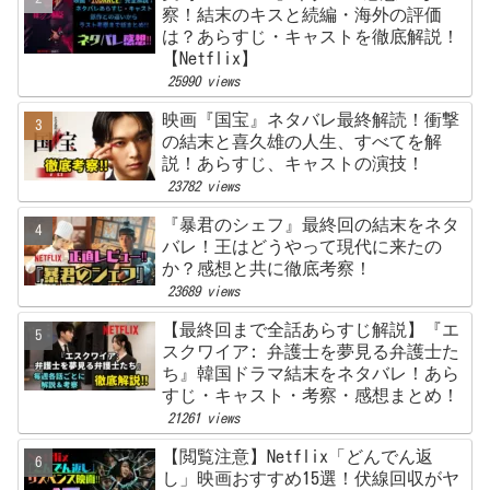
察！結末のキスと続編・海外の評価
は？あらすじ・キャストを徹底解説！
【Netflix】
25990 views
映画『国宝』ネタバレ最終解読！衝撃
の結末と喜久雄の人生、すべてを解
説！あらすじ、キャストの演技！
23782 views
『暴君のシェフ』最終回の結末をネタ
バレ！王はどうやって現代に来たの
か？感想と共に徹底考察！
23689 views
【最終回まで全話あらすじ解説】『エ
スクワイア: 弁護士を夢見る弁護士た
ち』韓国ドラマ結末をネタバレ！あら
すじ・キャスト・考察・感想まとめ！
21261 views
【閲覧注意】Netflix「どんでん返
し」映画おすすめ15選！伏線回収がヤ