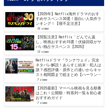
【2025年】Netflix海外ドラマのおす
すめサスペンス30選！面白い人気作ラ
ンキング！【寝不足注意】
15 views
【閲覧注意】Netflix「どんでん返
し」映画おすすめ15選！伏線回収がヤ
バい独占サスペンス【2025】
13 views
Netflixドラマ『ランナウェイ』完全
ネタバレ解説！あらすじ結末・犯人は
誰？感想評価・原作との違いからキャ
スト相関図まで総まとめ【ハーラン・
コーベン】
7 views
【2025最新】マーベル映画を見る順番
はこれ！公開順・時系列一覧＆初心者
おすすめガイド
7 views