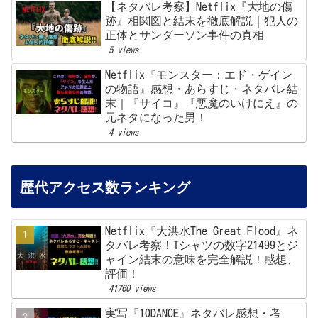
【ネタバレ考察】Netflix『大地の傷
跡』相関図と結末を徹底解説｜犯人の
正体とサンダーソン事件の真相
5 views
Netflix『モンスター：エド・ゲイン
の物語』感想・あらすじ・ネタバレ結
末｜『サイコ』『悪魔のいけにえ』の
元ネタになった男！
4 views
歴代アクセス数ランキング
Netflix『大洪水The Great Flood』ネ
タバレ考察！Tシャツの数字21499とジ
ャイン結末の意味を完全解説！感想、
評価！
41760 views
実写『10DANCE』ネタバレ感想・考