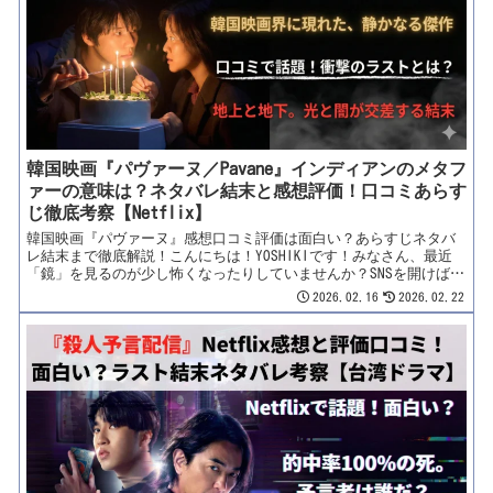
感想や先行評価が飛び交っていますね！「え、ローズは？ 今回は出
ないの？」「ローズ不在の本当の理由は？」「予告編の『悪魔と取
引した』ってどういう意味？」ファンの間で飛び交う憶測と、衝撃
のラストに向けた緻密な伏線。ピーター・サザーランドは英雄のま
まなのか、それとも……？最速の考察に繋がる「ヤバい予兆」を、
YOSHIKIが徹底予習します！【この...
韓国映画『パヴァーヌ／Pavane』インディアンのメタフ
ァーの意味は？ネタバレ結末と感想評価！口コミあらす
じ徹底考察【Netflix】
韓国映画『パヴァーヌ』感想口コミ評価は面白い？あらすじネタバ
レ結末まで徹底解説！こんにちは！YOSHIKIです！みなさん、最近
「鏡」を見るのが少し怖くなったりしていませんか？SNSを開けば、
完璧な容姿、煌びやかな生活、誰かの「成功」ばかりが流れてくる
2026.02.16
2026.02.22
毎日。そんな眩しすぎる世界の中で、ふと「自分には何もないんじ
ゃないか」と、心のスイッチを切りたくなる瞬間。本日紹介するの
は、そんな現代社会の片隅で、静かに、でも確実に呼吸をしている
「僕たち」の物語。2026年2月20日、Netflixが全世界に贈る最新の
韓国映画……『パヴァーヌ』（原題：파반느）です！派手なアクシ
ョンも、血みどろの復讐劇もありません。ここにあるのは、百貨店
の「地下」という太陽の届かない場所で、傷ついた若者たちが不器
用に愛を探す姿だけ。「原作はあのパク・ミンギュの傑作小説！」
「コ・アソンが“恐竜”と呼ばれる役で激変？」「ムン・サンミン
とピョン・ヨハンの化学反応がヤバいらしい…」配信前から口コミ
や期待値評価が爆上がり中の本作、なぜこれほど注目されているの