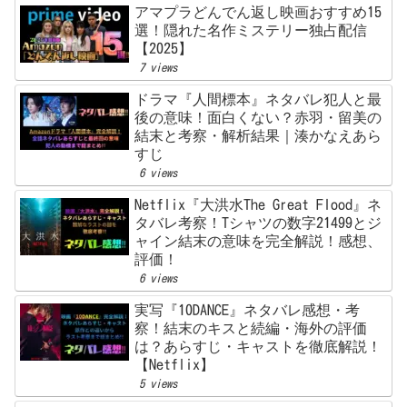
アマプラどんでん返し映画おすすめ15
選！隠れた名作ミステリー独占配信
【2025】
7 views
ドラマ『人間標本』ネタバレ犯人と最
後の意味！面白くない？赤羽・留美の
結末と考察・解析結果｜湊かなえあら
すじ
6 views
Netflix『大洪水The Great Flood』ネ
タバレ考察！Tシャツの数字21499とジ
ャイン結末の意味を完全解説！感想、
評価！
6 views
実写『10DANCE』ネタバレ感想・考
察！結末のキスと続編・海外の評価
は？あらすじ・キャストを徹底解説！
【Netflix】
5 views