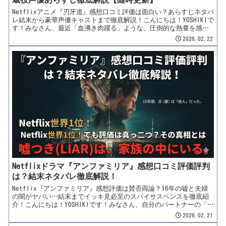
Netflixアニメ『刃牙道』感想口コミ評価は面白い？あらすじネタバ
レ結末から豪華声優キャストまで徹底解説！こんにちは！YOSHIKIで
す！みなさん、最近「血沸き肉躍る」ような、圧倒的な熱量を感じ
ていますか？日常の退屈さに少し嫌気がさして、「とにかくアドレ
2026.02.22
ナリンが爆発するような凄いものが見たい！」と思っているそこの
あなた。本日紹介するのは、そんな退屈な日常を一刀両断にしてく
れる、地上最強のエンターテインメント。2026年2月26日（木）、
Netflixが全世界に向けて一挙配信を仕掛ける超弩級アニメーショ
ン……『刃牙道』（英題：BAKI-DOU: The Invincible Samurai）
です！あの「史上最大の親子喧嘩」を終え、闘いの極致へ達してし
まった地下闘技場の戦士たち。彼らを待ち受けていたのは、戦う相
手がいないという「耐え難い退屈」でした。しかし、そんな彼らの
前に、あの「宮本武蔵」が現代のクローン技術と降霊術によって蘇
り、日本刀を提げて立ちはだかります！「地下闘技場、ついに武器
使用解禁ってマジ！？」「武蔵役の内田直哉さんの声が狂気じみて
て最高すぎる…」「ネトフリの資金力×トムス...
Netflixドラマ『アンファミリア』感想口コミ評価評判
は？結末ネタバレ徹底解説！
Netflix『アンファミリア』感想評価は賛否両論？16年の嘘と夫婦
の闇がヤバい…結末までイッキ見必至のスパイサスペンスを徹底紹
介！こんにちは！YOSHIKIです！みなさん、自分のパートナーの「過
去」をすべて知っていますか？「隠し事なんて一つもないよ！」と
2026.02.21
胸を張って言える人……ちょっと待ってください。もし、隣で笑っ