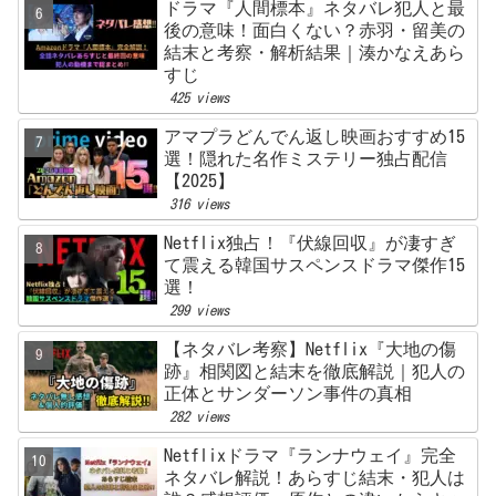
ドラマ『人間標本』ネタバレ犯人と最
後の意味！面白くない？赤羽・留美の
結末と考察・解析結果｜湊かなえあら
すじ
425 views
アマプラどんでん返し映画おすすめ15
選！隠れた名作ミステリー独占配信
【2025】
316 views
Netflix独占！『伏線回収』が凄すぎ
て震える韓国サスペンスドラマ傑作15
選！
299 views
【ネタバレ考察】Netflix『大地の傷
跡』相関図と結末を徹底解説｜犯人の
正体とサンダーソン事件の真相
282 views
Netflixドラマ『ランナウェイ』完全
ネタバレ解説！あらすじ結末・犯人は