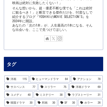
映画は絶対に失敗したくない！」
そんな想いから、超・優柔不断な僕でも「これは絶対
に観るべき！」と断言できる傑作だけを、忖度なしで
紹介するブログ『YOSHIKIのMOVIE SELECTION'S』を
2024年に開設。
あなたの「次の1本」が、人生最高の1本になる。そん
な出会いを、ここで見つけてほしい。
タグ
洋画
115
ヒューマンドラマ
84
アクション
78
サスペンス
77
スリラー
75
洋画ドラマ
69
コメディ
40
ミステリー
38
ラブストーリー
31
韓国ドラマ
30
邦画
30
SF
30
ホラー
26