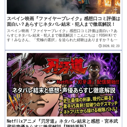
スペイン映画『ファイヤーブレイク』感想口コミ評価は
面白い？あらすじネタバレ結末・犯人まで徹底解説！
スペイン映画『ファイヤーブレイク』感想口コミ評価は面白い？あ
らすじネタバレ結末・犯人まで徹底解説！こんにちは！YOSHIKIで
す！みなさん、「究極の選択」を迫られた経験はありますか？も
し、自分の命の危険が迫っている状況で、愛する人が行方不明にな
2026.02.23
ったら……。自分の命を守って逃げるか、それとも死の危険を冒し
て探しに行くか。本日紹介するのは、そんな「不可能な道徳的ジレ
ンマ」を突きつけてくる、息もつかせぬスペイン発の最新スリラー
映画。2026年2月20日、Netflixが全世界に放つ衝撃作……『ファイ
ヤーブレイク』（原題：Cortafuego）です！本作は、ただの「山火
事パニック映画」ではありません。制御不能な炎という圧倒的な自
然災害と、疑心暗鬼に陥った家族の「密室劇」が見事に融合した、
異色のサイコスリラーなんです！「『ペーパー・ハウス』のベレ
ン・クエスタが狂気の母親を熱演！」「炎に囲まれた森という逃げ
場のない密室がヤバい……」「極限状態で剥き出しになる人間の本
性に震える！」配信前から「今月最も強烈な視聴体験になる」と海
外メディアで口コミ評価が爆上がり中の本作。なぜこれほどまでに
注目を集めてい...
Netflixアニメ『刃牙道』ネタバレ結末と感想・宮本武
蔵役声優あらすじ徹底解説【随時更新】