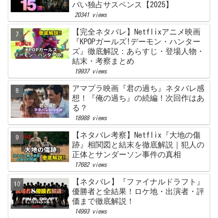
バい独占サスペンス【2025】
20341 views
【完全ネタバレ】Netflixアニメ映画
『KPOPガールズ!デーモン・ハンター
ズ』徹底解説：あらすじ・登場人物・
結末・考察まとめ
19937 views
アマプラ映画『君の過ち』ネタバレ感
想！『俺の過ち』の続編！次回作はあ
る？
18988 views
【ネタバレ考察】Netflix『大地の傷
跡』相関図と結末を徹底解説｜犯人の
正体とサンダーソン事件の真相
17682 views
【ネタバレ】『ファイナルドラフト』
優勝者と全結果！ロケ地・出演者・評
価まで徹底解説！
14993 views