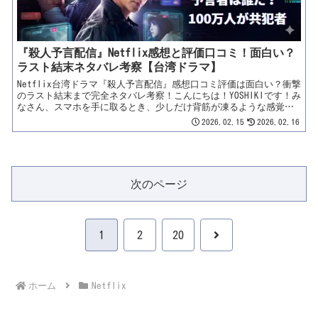
か？その理由をYOSHIKIが徹底予習！ハンカチ必須の準備を、今のう
ちに整え...
『殺人予言配信』Netflix感想と評価口コミ！面白い？
ラスト結末ネタバレ考察【台湾ドラマ】
Netflix台湾ドラマ『殺人予言配信』感想口コミ評価は面白い？衝撃
のラスト結末まで完全ネタバレ考察！こんにちは！YOSHIKIです！み
なさん、スマホを手に取るとき、少しだけ背筋が凍るような感覚を
味わったことはありますか？本日紹介するのは、Netflixが放つ、
2026.02.15
2026.02.16
2026年最大の問題作となるかもしれない台湾ドラマ……『殺人予言
配信』（原題：百萬人推理）です！100万人のフォロワーを抱える人
気インフルエンサーたちが、謎の預言者によって次々と死を宣告さ
れ、それが現実になっていく――。「これ、本当にフィクションな
の？」と疑いたくなるような不穏なリアリティが、配信直後からネ
次のページ
ット上を騒然とさせています。製作は、あの傑作『華燈初上 －夜を
生きる－』のチーム！さらに主演は、香港映画界のレジェンド・イ
ーキン・チェン（鄭伊健）！デジタル世代の闇に、アナログなベテ
ラン刑事がどう立ち向かうのか？「結局、面白い？ つまらない？」
「魔女のババの正体は誰？」「ラストはどうなるの？」そんな気に
次
1
2
20
なるポイントを、YOSHIKIが徹底予習＆最速レビュー！配信開始ホヤ
ホヤの本作、その「ヤバさ」を徹底解説していきます！【このブ...
へ
ホーム
Netflix