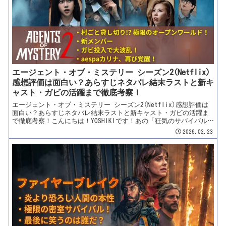
がバラエティに本格参戦するという超豪華な布陣！「ただのクイズ
番組じゃないの？」「カリナはどんな活躍を見せるの？」「ネット
で噂の『パクリ疑惑』ってどういうこと？」配信開始から世界中で
話題沸騰、そして「短すぎる！」という贅沢なクレーム（？）まで
飛び出す本作。予測不能な結末に向けた見どころと、制作...
エージェント・オブ・ミステリー シーズン2(Netflix)
感想評価は面白い？あらすじネタバレ結末ラストと新キ
ャスト・ガビの活躍まで徹底考察！
エージェント・オブ・ミステリー シーズン2(Netflix)感想評価は
面白い？あらすじネタバレ結末ラストと新キャスト・ガビの活躍ま
で徹底考察！こんにちは！YOSHIKIです！あの「狂気のサバイバル」
が、圧倒的なスケールアップを果たして帰ってきました！『デビル
2026.02.23
ズ・プラン』のチョン・ジョンヨンPDが仕掛ける、Netflix発の超
大型ミステリー・アドベンチャー。密室から「オープンワールド」
へと舞台を移し、さらに過酷になった最新シーズン……『エージェ
ント・オブ・ミステリー シーズン2』（原題：미스터리 수사단 시
즌2 / Agents of Mystery Season 2）です！シーズン1では「全6
話は短すぎる！」という贅沢なクレームが世界中から殺到した本
作。今回はなんと全9話へと大幅ボリュームアップ！しかも、ただの
セットではなく「村を一つ丸ごと貸し切る」という、映画顔負けの
前代未聞のロケーションが用意されています。「新メンバーのガビ
ってどんな人？」「今回はどんな恐ろしいミッションが待っている
の？」「カリナの活躍をもっと見たい！」配信直前ですが、すでに
SNSでは期待の感想や先行評価で大盛り上...