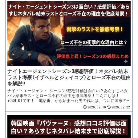
ている夫や妻が、かつて国を揺るがすスパイで、あなたとの出会い
すら「任務」だったとしたら……？本日紹介するのは、配信開始直
後から世界中でトップ10入りを果たし、あの『Lupin/ルパン』の制
作陣が放つNetflixの超話題作……『アンファミリア』（原題：
Unfamiliar）です！本作は、ベルリンで静かに暮らす「元スパイ夫
婦」が、16年前の致命的な失敗という「過去」に追い詰められてい
く、極限のファミリー・スパイ・スリラー。「007」や「ミッショ
ン：インポッシブル」のようなスタイリッシュな格好良さは一切な
し！そこにあるのは、「中年エージェントの肉体的な疲労」と「家
族という名の嘘」という、あまりにも泥臭く、そして痛々しいリア
リズムです。なんと本作、あのドイツ連邦情報局（BND）の本...
ナイトエージェントシーズン3感想評価！ネタバレ結末
ラスト考察(イザベルとジェイコブ)とローズ不在の理由
を解説‼
ナイト・エージェント シーズン3感想評価は面白い？あらすじネタ
バレ結末ラストとローズ不在の理由を徹底考察！こんにちは！
YOSHIKIです！「電話番」から始まった男の戦いは、ついに国家の枠
を超え、世界規模の闇へと突入します。あの大ヒットシリーズが、
2026.02.16
2026.02.22
異例のハイスピードで帰ってきました！2026年2月19日、Netflixに
て世界一斉配信……『ナイト・エージェント シーズン3』（原題：
The Night Agent Season 3）です！シーズン1の視聴時間は歴代ト
ップクラス。シーズン2の熱も冷めやらぬうちに、まさかのシーズン
3が到着！Netflixが「絶対に当たる」と確信して送り出す、今最も
アツい政治サスペンスです。配信直前ですが、すでにSNSでは期待の