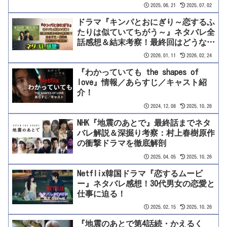
2025.06.21
2025.07.02
ドラマ『キンパとおにぎり～恋するふ
たりは似ていてちがう～』ネタバレ全
話感想＆結末考察！最終回はどうな
る？あらすじから原作、キャスト相関
2026.01.11
2026.02.24
図まで徹底解説【赤楚衛二×カン・ヘ
『わかっていても the shapes of
ウォン】
love』情報／あらすじ／キャスト紹
介！
2024.12.08
2025.10.26
NHK『地震のあとで』最終話までネタ
バレ解説＆深掘り考察：村上春樹原作
の衝撃ドラマを徹底解剖
2025.04.05
2025.10.26
Netflix韓国ドラマ『恋するムービ
ー』ネタバレ感想！30代男女の恋愛と
仕事に迫る！
2025.02.15
2025.10.26
『地震のあとで第4話続・かえるく