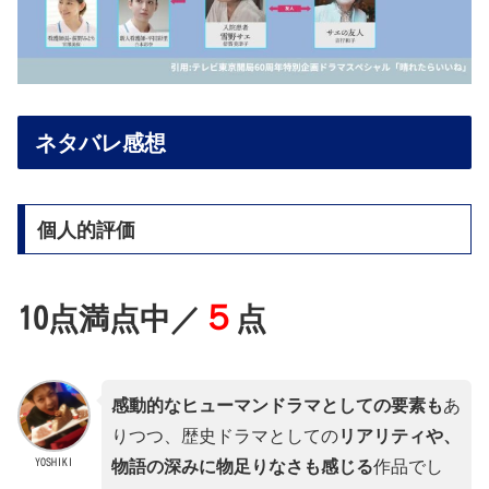
ネタバレ感想
個人的評価
５
10点満点中／
点
感動的なヒューマンドラマとしての要素も
あ
りつつ、歴史ドラマとしての
リアリティや、
YOSHIKI
物語の深みに物足りなさも感じる
作品でし