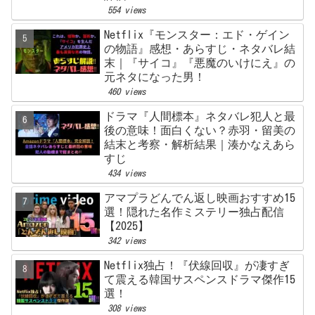
554 views
Netflix『モンスター：エド・ゲイン
の物語』感想・あらすじ・ネタバレ結
末｜『サイコ』『悪魔のいけにえ』の
元ネタになった男！
460 views
ドラマ『人間標本』ネタバレ犯人と最
後の意味！面白くない？赤羽・留美の
結末と考察・解析結果｜湊かなえあら
すじ
434 views
アマプラどんでん返し映画おすすめ15
選！隠れた名作ミステリー独占配信
【2025】
342 views
Netflix独占！『伏線回収』が凄すぎ
て震える韓国サスペンスドラマ傑作15
選！
308 views