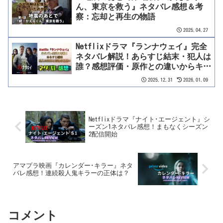
ん、東京を救う』ネタバレ感想＆考
察：忘却と再生の物語
2025.04.27
Netflixドラマ『ランナウェイ』完全
ネタバレ解説！あらすじ結末・犯人は
誰？感想評価・原作との違いからキャ
スト相関図まで総まとめ【ハーラン・
2025.12.31
2026.01.09
コーベン】
Netflixドラマ『ナイト･エージェント』シ
ーズン1ネタバレ感想！まもなくシーズン
2配信開始
アマプラ映画『カレンダー･キラー』ネタ
バレ感想！連続殺人鬼キラーの正体は？
コメント