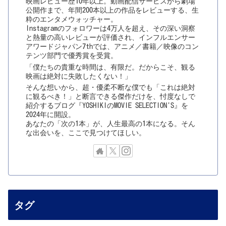
映画レビュー歴10年以上。動画配信サービスから劇場
公開作まで、年間200本以上の作品をレビューする、生
粋のエンタメウォッチャー。
Instagramのフォロワーは4万人を超え、その深い洞察
と熱量の高いレビューが評価され、インフルエンサー
アワードジャパン7thでは、アニメ／書籍／映像のコン
テンツ部門で優秀賞を受賞。
「僕たちの貴重な時間は、有限だ。だからこそ、観る
映画は絶対に失敗したくない！」
そんな想いから、超・優柔不断な僕でも「これは絶対
に観るべき！」と断言できる傑作だけを、忖度なしで
紹介するブログ『YOSHIKIのMOVIE SELECTION'S』を
2024年に開設。
あなたの「次の1本」が、人生最高の1本になる。そん
な出会いを、ここで見つけてほしい。
タグ