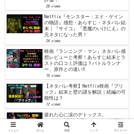
28 views
Netflix『モンスター：エド・ゲイン
の物語』感想・あらすじ・ネタバレ結
末｜『サイコ』『悪魔のいけにえ』の
元ネタになった男！
24 views
映画『ランニング・マン』ネタバレ感
想レビューと考察！あらすじ結末とラ
ストの口コミ評価は？バトルランナ
ー、原作との違い‼
15 views
【ネタバレ考察】Netflix映画『ブリ
ック』結末と壁の謎を解説｜続編の可
能性は？
12 views
疲れた心に涙のデトックス。
Netflix「号泣必至」おすすめ映画20
選【タイプ別診断つき】
メニュー
ホーム
検索
トップ
サイドバー
10 views