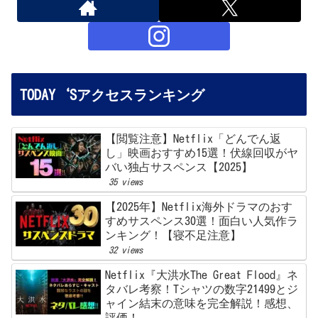
TODAY‘Sアクセスランキング
【閲覧注意】Netflix「どんでん返
し」映画おすすめ15選！伏線回収がヤ
バい独占サスペンス【2025】
35 views
【2025年】Netflix海外ドラマのおす
すめサスペンス30選！面白い人気作ラ
ンキング！【寝不足注意】
32 views
Netflix『大洪水The Great Flood』ネ
タバレ考察！Tシャツの数字21499とジ
ャイン結末の意味を完全解説！感想、
評価！