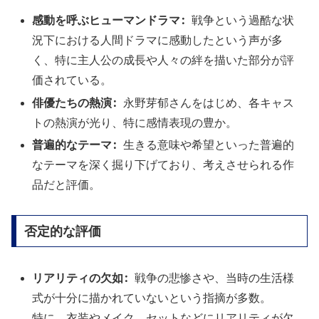
感動を呼ぶヒューマンドラマ:
戦争という過酷な状
況下における人間ドラマに感動したという声が多
く、特に主人公の成長や人々の絆を描いた部分が評
価されている。
俳優たちの熱演:
永野芽郁さんをはじめ、各キャス
トの熱演が光り、特に感情表現の豊か。
普遍的なテーマ:
生きる意味や希望といった普遍的
なテーマを深く掘り下げており、考えさせられる作
品だと評価。
否定的な評価
リアリティの欠如:
戦争の悲惨さや、当時の生活様
式が十分に描かれていないという指摘が多数。
特に、衣装やメイク、セットなどにリアリティが欠