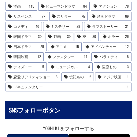
洋画
115
ヒューマンドラマ
84
アクション
78
サスペンス
77
スリラー
75
洋画ドラマ
69
コメディ
40
ミステリー
38
ラブストーリー
31
韓国ドラマ
30
邦画
30
SF
30
ホラー
26
日本ドラマ
25
アニメ
15
アドベンチャー
12
韓国映画
12
ファンタジー
11
バラエティ
8
ディズニー
5
ミュージカル
4
医療もの
3
恋愛リアリティショー
3
伝記もの
2
アジア映画
1
ドキュメンタリー
1
SNSフォローボタン
YOSHIKIをフォローする