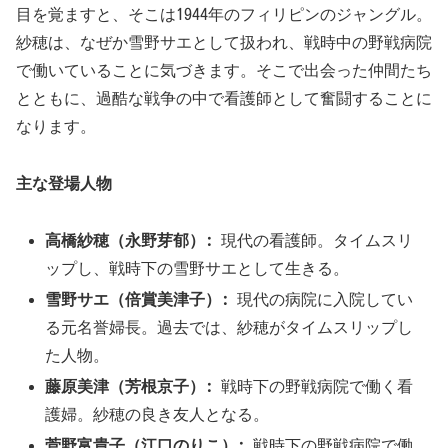
目を覚ますと、そこは1944年のフィリピンのジャングル。
紗穂は、なぜか雪野サエとして扱われ、戦時中の野戦病院
で働いていることに気づきます。そこで出会った仲間たち
とともに、過酷な戦争の中で看護師として奮闘することに
なります。
主な登場人物
高橋紗穂（永野芽郁）:
現代の看護師。タイムスリ
ップし、戦時下の雪野サエとして生きる。
雪野サエ（倍賞美津子）:
現代の病院に入院してい
る元名誉婦長。過去では、紗穂がタイムスリップし
た人物。
藤原美津（芳根京子）:
戦時下の野戦病院で働く看
護婦。紗穂の良き友人となる。
菅野富貴子（江口のりこ）:
戦時下の野戦病院で働