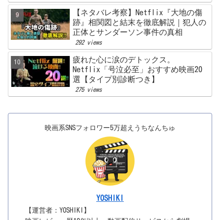
【ネタバレ考察】Netflix『大地の傷
跡』相関図と結末を徹底解説｜犯人の
正体とサンダーソン事件の真相
292 views
疲れた心に涙のデトックス。
Netflix「号泣必至」おすすめ映画20
選【タイプ別診断つき】
275 views
映画系SNSフォロワー5万超えうちなんちゅ
YOSHIKI
【運営者：YOSHIKI】