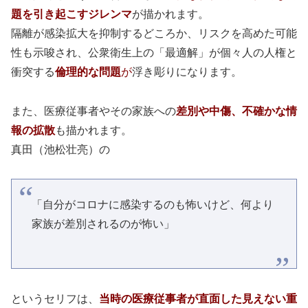
題を引き起こすジレンマ
が描かれます。
隔離が感染拡大を抑制するどころか、リスクを高めた可能
性も示唆され、公衆衛生上の「最適解」が個々人の人権と
衝突する
倫理的な問題
が
浮き彫りになります。
また、医療従事者やその家族への
差別や中傷、不確かな情
報の拡散
も描かれます。
真田（池松壮亮）の
「自分がコロナに感染するのも怖いけど、何より
家族が差別されるのが怖い」
というセリフは、
当時の医療従事者が直面した見えない重