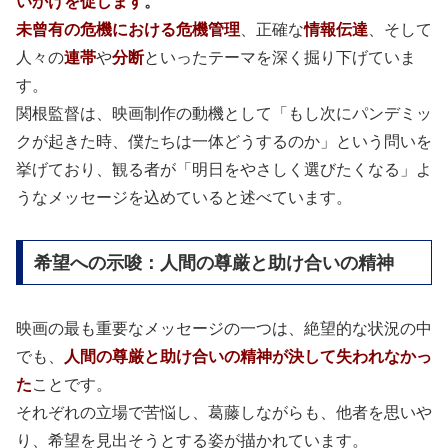
いかけを促します
。
未曾有の危機における危機管理
、正確な
情報伝達
、そして
人々の
連帯
や
分断
といったテーマを深く掘り下げていま
す。
関根監督は、映画制作の動機として「もし次にパンデミッ
クが起きた時、僕たちは一体どうするのか」という問いを
挙げており、観る者が「明日をやさしく選びたくなる」よ
うなメッセージを込めていると述べています。
希望への示唆：人間の尊厳と助け合いの精神
映画の最も重要なメッセージの一つは、絶望的な状況の中
でも、
人間の尊厳と助け合いの精神が決して失われなかっ
た
ことです。
それぞれの立場で苦悩し、葛藤しながらも、他者を思いや
り、希望を見出そうとする姿が描かれています。