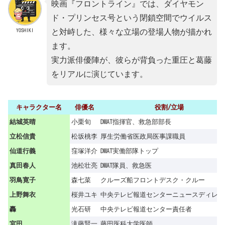
映画『フロントライン』では、ダイヤモン
ド・プリンセス号という閉鎖空間でウイルス
YOSHIKI
と対峙した、様々な立場の登場人物が描かれ
ます。
実力派俳優陣が、彼らが背負った重圧と葛藤
をリアルに演じています。
キャラクター名
俳優名
役割/立場
結城英晴
小栗旬
DMAT指揮官、救急部部長
立松信貴
松坂桃李
厚生労働省医政局医事課職員
仙道行義
窪塚洋介
DMAT実働部隊トップ
真田春人
池松壮亮
DMAT隊員、救急医
羽鳥寛子
森七菜
クルーズ船フロントデスク・クルー
上野舞衣
桜井ユキ
中央テレビ報道センターニュースディレク
轟
光石研
中央テレビ報道センター責任者
宮田
滝藤賢一
藤田医科大学医師