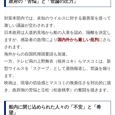
政府の「苦悩」と「世論の圧力」
対策本部内では、未知のウイルスに対する最善策を巡って
激しい議論が交わされます。
日本政府は人道的見地から船の入港を認め、隔離を決定し
ますが、感染者の急増により
国内外から厳しい批判
にさら
されます。
海外からの自国民帰国要請も加速。
一方、テレビ局の上野舞衣（桜井ユキ）らマスコミは、新
型ウイルスを「スクープ」として過熱報道し、世論を煽り
ます。
映画は、現場の切迫感とマスコミの無責任さを対比的に描
き、政府側の苦悩と立松（松坂桃李）の奮闘を描きます。
船内に閉じ込められた人々の「不安」と「希
望」