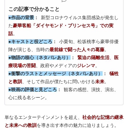
この記事で分かること
●作品の背景
：
新型コロナウイルス集団感染が発生し
た
豪華客船「ダイヤモンド・プリンセス号」での実
話
。
●キャストと役どころ
：
小栗旬、松坂桃李ら豪華俳優
陣が演じる、当時の
最前線で闘った人々の葛藤
。
●物語の核心（ネタバレあり）
：
緊迫の隔離生活
、
医
療現場の苦闘
、政府やメディアの
ジレンマ
。
●衝撃のラストとメッセージ（ネタバレあり）
：
犠牲
と教訓
、そして作品が僕たちに問いかける
未来
。
●映画の評価と見どころ
：
観客の感想、演技、演出、
心に残る名シーン。
単なるエンターテインメントを超え、
社会的な記憶の継承
と未来への教訓
を導き出す本作の魅力に迫りましょう。