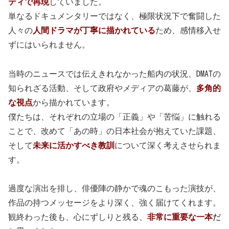
ティで再現
していました。
単なるドキュメンタリーではなく、極限状況下で奮闘した
人々の
人間ドラマが丁寧に描かれている
ため、感情移入せ
ずにはいられません。
当時のニュースでは伝えきれなかった船内の状況、DMATの
知られざる活動、そして政府やメディアの葛藤が、
多角的
な視点
から描かれています。
僕たちは、それぞれの立場の「正義」や「苦悩」に触れる
ことで、改めて「あの時」の日本社会が抱えていた課題、
そして
未来に活かすべき教訓
について深く考えさせられま
す。
過度な演出を排し、俳優陣の静かで魂のこもった演技が、
作品の持つメッセージをより深く、強く届けてくれます。
観終わった後も、心にずしりと残る、
非常に重要な一本
だ