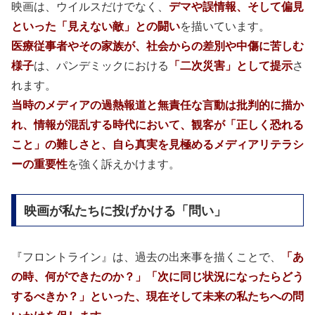
映画は、ウイルスだけでなく、
デマや誤情報、そして偏見
といった「見えない敵」との闘い
を描いています。
医療従事者やその家族が、社会からの差別や中傷に苦しむ
様子
は、パンデミックにおける
「二次災害」
として提示
さ
れます。
当時のメディアの過熱報道と無責任な言動は批判的に描か
れ、情報が混乱する時代において、観客が
「正しく恐れる
こと」の難しさと、自ら真実を見極めるメディアリテラシ
ーの重要性
を強く訴えかけます。
映画が私たちに投げかける「問い」
『フロントライン』は、過去の出来事を描くことで、
「あ
の時、何ができたのか？」「次に同じ状況になったらどう
するべきか？」といった、現在そして未来の私たちへの問