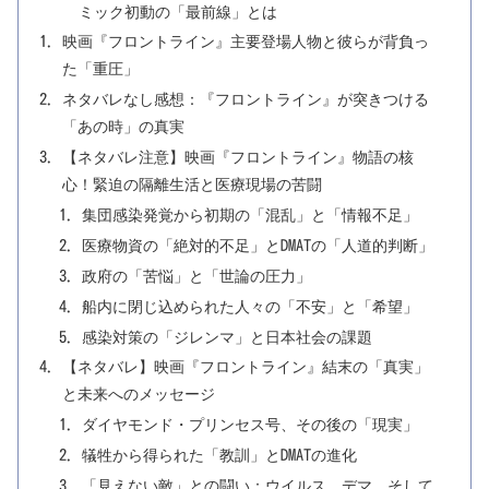
ミック初動の「最前線」とは
映画『フロントライン』主要登場人物と彼らが背負っ
た「重圧」
ネタバレなし感想：『フロントライン』が突きつける
「あの時」の真実
【ネタバレ注意】映画『フロントライン』物語の核
心！緊迫の隔離生活と医療現場の苦闘
集団感染発覚から初期の「混乱」と「情報不足」
医療物資の「絶対的不足」とDMATの「人道的判断」
政府の「苦悩」と「世論の圧力」
船内に閉じ込められた人々の「不安」と「希望」
感染対策の「ジレンマ」と日本社会の課題
【ネタバレ】映画『フロントライン』結末の「真実」
と未来へのメッセージ
ダイヤモンド・プリンセス号、その後の「現実」
犠牲から得られた「教訓」とDMATの進化
「見えない敵」との闘い：ウイルス、デマ、そして