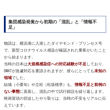
集団感染発覚から初期の「混乱」と「情報不
足」
物語は、横浜港に入港したダイヤモンド・プリンセス号
で、新型コロナウイルス感染が確認された乗客がいたこと
から始まります。
当時の日本は
大規模感染症への対応経験が不足
しており、
DMATが急遽対応を要請されますが、彼らにとっても
未知の
領域
でした。
結城（小栗旬）や立松（松坂桃李）も、
情報不足と前例の
ない事態
に直面し、混乱の中で試行錯誤を繰り返します。
映画冒頭の切迫したやり取りは、当時の不安をリアルに伝
えています。