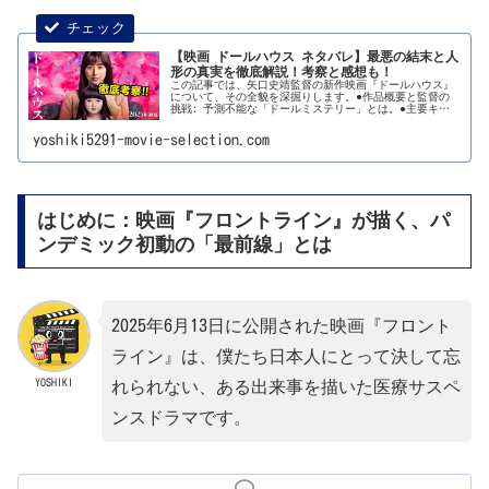
【映画 ドールハウス ネタバレ】最悪の結末と人
形の真実を徹底解説！考察と感想も！
この記事では、矢口史靖監督の新作映画『ドールハウス』
について、その全貌を深掘りします。●作品概要と監督の
挑戦: 予測不能な「ドールミステリー」とは。●主要キャ
ストと複雑な人間関係: 物語を彩る登場人物たちを紹介。
●【完全ネタバレ】あらすじか...
yoshiki5291-movie-selection.com
はじめに：映画『フロントライン』が描く、パ
ンデミック初動の「最前線」とは
2025年6月13日に公開された映画『フロント
ライン』は、僕たち日本人にとって決して忘
YOSHIKI
れられない、ある出来事を描いた医療サスペ
ンスドラマです。