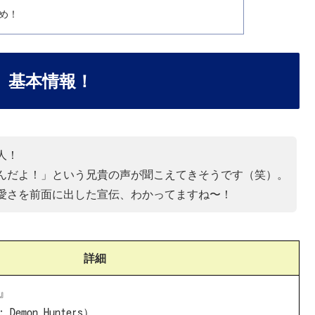
め！
』基本情報！
人！
んだよ！」という兄貴の声が聞こえてきそうです（笑）。
愛さを前面に出した宣伝、わかってますね〜！
詳細
』
 Demon Hunters）