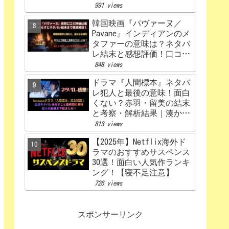
うなる？あらすじから原
991 views
作、キャスト相関図まで徹
韓国映画『パヴァーヌ／
底解説【赤楚衛二×カン・
Pavane』インディアンのメ
ヘウォン】
タファーの意味は？ネタバ
レ結末と感想評価！口コミ
あらすじ徹底考察
848 views
【Netflix】
ドラマ『人間標本』ネタバ
レ犯人と最後の意味！面白
くない？赤羽・留美の結末
と考察・解析結果｜湊かな
えあらすじ
813 views
【2025年】Netflix海外ド
ラマのおすすめサスペンス
30選！面白い人気作ランキ
ング！【寝不足注意】
726 views
スポンサーリンク