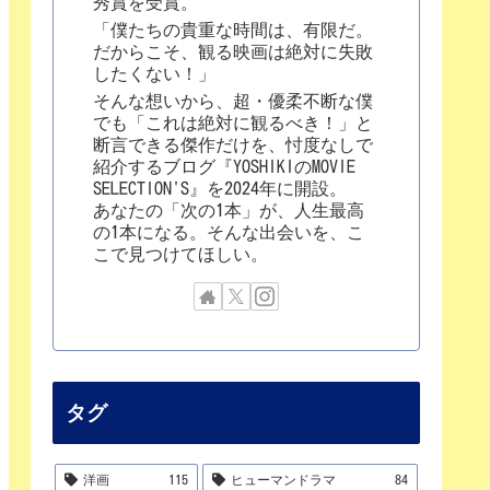
秀賞を受賞。
「僕たちの貴重な時間は、有限だ。
だからこそ、観る映画は絶対に失敗
したくない！」
そんな想いから、超・優柔不断な僕
でも「これは絶対に観るべき！」と
断言できる傑作だけを、忖度なしで
紹介するブログ『YOSHIKIのMOVIE
SELECTION'S』を2024年に開設。
あなたの「次の1本」が、人生最高
の1本になる。そんな出会いを、こ
こで見つけてほしい。
タグ
洋画
115
ヒューマンドラマ
84