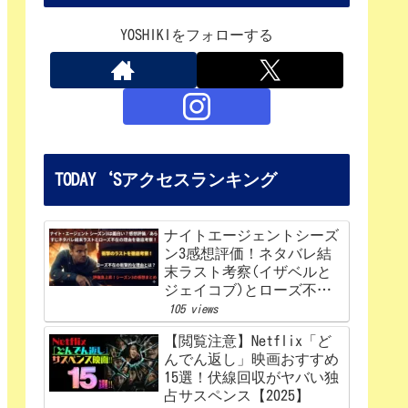
YOSHIKIをフォローする
TODAY‘Sアクセスランキング
ナイトエージェントシーズ
ン3感想評価！ネタバレ結
末ラスト考察(イザベルと
ジェイコブ)とローズ不在
の理由を解説‼
105 views
【閲覧注意】Netflix「ど
んでん返し」映画おすすめ
15選！伏線回収がヤバい独
占サスペンス【2025】