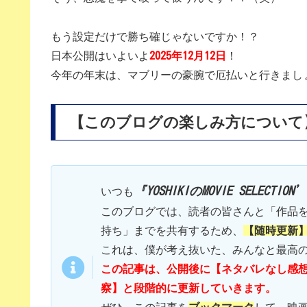
もう設定だけで勝ち確じゃないですか！？
日本公開はいよいよ
2025年12月12日
！
今年の年末は、マブリーの豪腕で厄払いと行きまし
【このブログの楽しみ方について
『YOSHIKIのMOVIE SELECTION
いつも
このブログでは、読者の皆さんと「作品
持ち」までを共有するため、
【随時更新
これは、僕が考え抜いた、みんなと最高
この記事は、公開後に【ネタバレなし感
察】と段階的に更新していきます。
ぜひ、この記事を
ブックマーク
して、映