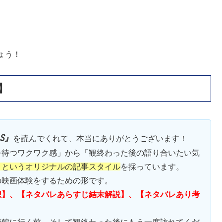
ょう！
】
’S』
を読んでくれて、本当にありがとうございます！
を待つワクワク感」から「観終わった後の語り合いたい気
】
というオリジナルの記事スタイル
を採っています。
の映画体験をするための形です。
想】、【ネタバレあらすじ結末解説】、【ネタバレあり考
画館に行く前、そして観終わった後にもう一度訪れてくだ