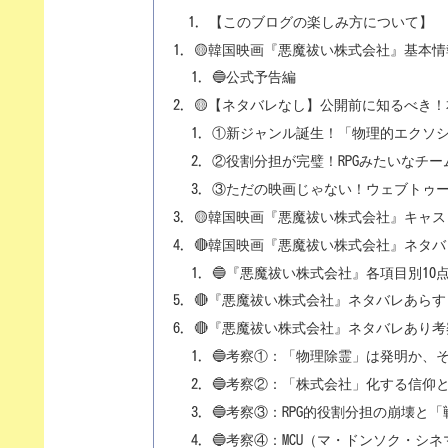
【このブログの楽しみ方について】
🟡韓国映画『悪魔祓い株式会社』基本情
🔵公式予告編
🟡【ネタバレなし】公開前に知るべき
①新ジャンル誕生！「物理的エクソ
②役割分担が完璧！RPGみたいなチー
③ただの映画じゃない！ウェブトゥ
🟡韓国映画『悪魔祓い株式会社』キャ
🔴韓国映画『悪魔祓い株式会社』ネタ
🔵『悪魔祓い株式会社』各項目別10
🔴『悪魔祓い株式会社』ネタバレあら
🔴『悪魔祓い株式会社』ネタバレあり考
🔵考察①：「物理除霊」は発明か、
🔵考察②：「株式会社」化する信仰
🔵考察③：RPG的役割分担の崩壊と
🔵考察④：MCU（マ・ドンソク・