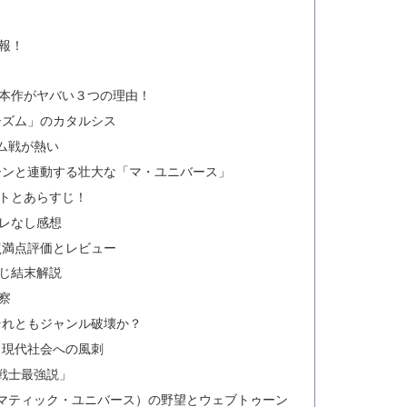
報！
！本作がヤバい３つの理由！
シズム」のカタルシス
ム戦が熱い
ーンと連動する壮大な「マ・ユニバース」
ストとあらすじ！
バレなし感想
点満点評価とレビュー
すじ結末解説
察
それともジャンル破壊か？
と現代社会への風刺
「戦士最強説」
シネマティック・ユニバース）の野望とウェブトゥーン