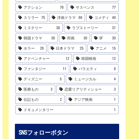
アクション
78
サスペンス
77
スリラー
75
洋画ドラマ
69
コメディ
40
ミステリー
38
ラブストーリー
31
韓国ドラマ
30
邦画
30
SF
30
ホラー
26
日本ドラマ
25
アニメ
15
アドベンチャー
12
韓国映画
12
ファンタジー
11
バラエティ
8
ディズニー
5
ミュージカル
4
医療もの
3
恋愛リアリティショー
3
伝記もの
2
アジア映画
1
ドキュメンタリー
1
SNSフォローボタン