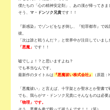
僕たちの「心の精神安定剤」、あの漢が帰ってきま
そう、
マ・ドンソク兄貴
です！！
『新感染』でゾンビをなぎ倒し、『犯罪都市』で凶
彼。
「次は誰と戦うんだ？」と世界中が注目していまし
「悪魔」
です！！
嘘でしょ！？と思いますよね？
でも本当なんです。
最新作のタイトルは
『悪魔祓い株式会社』
（原題：Hol
「悪魔祓い」と言えば、十字架とか聖水とか聖書で
でも、我らがマ・ドンソク兄貴にそんなものは必要
「物理」です。
そう、悪魔を拳で殴って祓うんです！！（笑）