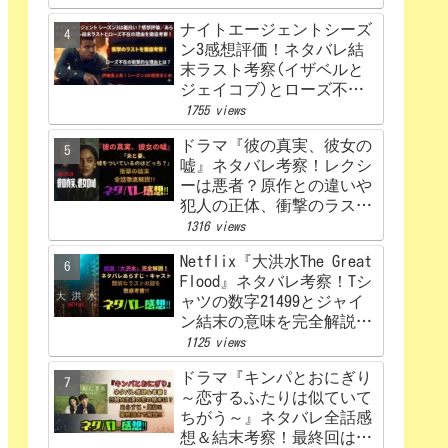
ナイトエージェントシーズ
ン3感想評価！ネタバレ結
末ラスト考察(イザベルと
ジェイコブ)とローズ不在
の理由を解説‼
1755 views
ドラマ『彼の真実、彼女の
嘘』ネタバレ考察！レクシ
ーは悪者？原作との違いや
犯人の正体、衝撃のラスト
まで完全解説
1316 views
Netflix『大洪水The Great
Flood』ネタバレ考察！Tシ
ャツの数字21499とジャイ
ン結末の意味を完全解説！
感想、評価！
1125 views
ドラマ『キンパとおにぎり
～恋するふたりは似ていて
ちがう～』ネタバレ全話感
想＆結末考察！最終回はど