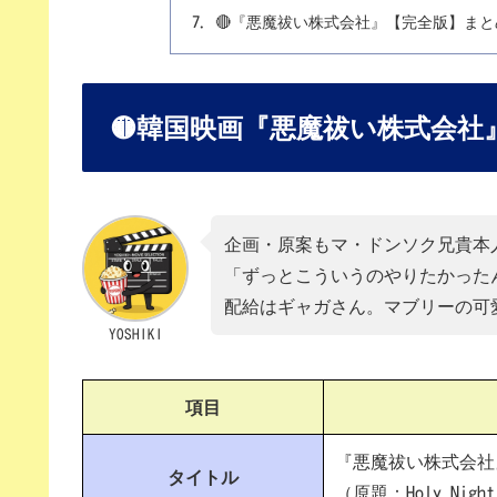
🔴『悪魔祓い株式会社』【完全版】まと
🟡韓国映画『悪魔祓い株式会社
企画・原案もマ・ドンソク兄貴本
「ずっとこういうのやりたかった
配給はギャガさん。マブリーの可
YOSHIKI
項目
『悪魔祓い株式会社
タイトル
（原題：Holy Night: