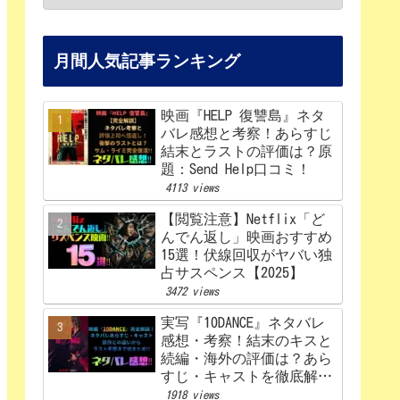
月間人気記事ランキング
映画『HELP 復讐島』ネタ
バレ感想と考察！あらすじ
結末とラストの評価は？原
題：Send Help口コミ！
4113 views
【閲覧注意】Netflix「ど
んでん返し」映画おすすめ
15選！伏線回収がヤバい独
占サスペンス【2025】
3472 views
実写『10DANCE』ネタバレ
感想・考察！結末のキスと
続編・海外の評価は？あら
すじ・キャストを徹底解
説！【Netflix】
1918 views