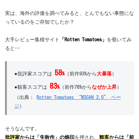
実は、海外の評価を調べてみると、とんでもない事態にな
っているのをご存知でしたか？
大手レビュー集積サイト
「Rotten Tomatoes」
を覗いてみ
ると…
58
●批評家スコアは
%
（前作93%から
大暴落
）
83
●観客スコアは
%
（前作78%から
なぜか上昇
）
（出典：
Rotten Tomatoes “M3GAN 2.0” ペー
ジ
）
そうなんです。
批評家
からは「失敗作」の烙印
を押され、
観客
からは「前