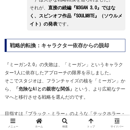
それが、
直接の続編『M3GAN 3.0』ではな
く、スピンオフ作品『SOULM8TE』（ソウルメ
イト）の発表
です。
戦略的転換：キャラクター依存からの脱却
『ミーガン2.0』の失敗は、「ミーガン」というキャラク
ター1人に依存したアプローチの限界を示しました。
そこでスタジオは、フランチャイズの核を「ミーガン」か
ら、
「危険なAIとの親密な関係」
という、より広範なテー
マへと移行させる戦略を選んだのです。
目指すは『ブラック・ミラー』のような「テックホラー・
アンソロジー」。
メニュー
ホーム
検索
トップ
サイドバー
『ミーガン』ブランドを傘にして、様々な「テクノロジー