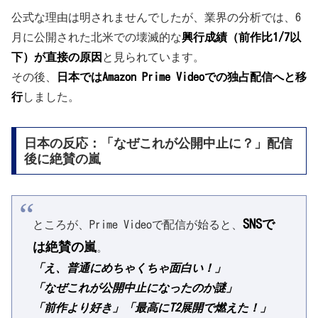
公式な理由は明されませんでしたが、業界の分析では、6
月に公開された北米での壊滅的な
興行成績（前作比1/7以
下）が直接の原因
と見られています。
その後、
日本ではAmazon Prime Videoでの独占配信へと移
行
しました。
日本の反応：「なぜこれが公開中止に？」配信
後に絶賛の嵐
SNSで
ところが、Prime Videoで配信が始ると、
は絶賛の嵐
。
「え、普通にめちゃくちゃ面白い！」
「なぜこれが公開中止になったのか謎」
「前作より好き」「最高にT2展開で燃えた！」