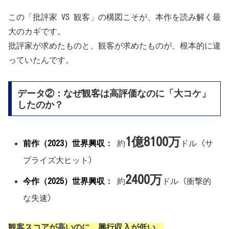
この「批評家 VS 観客」の構図こそが、本作を読み解く最
大のカギです。
批評家が求めたものと、観客が求めたものが、根本的に違
っていたんです。
データ②：なぜ観客は高評価なのに「大コケ」
したのか？
1億8100万
前作（2023）世界興収
：
約
ドル (サ
プライズ大ヒット)
2400万
今作（2025）世界興収
：
約
ドル (衝撃的
な失速)
観客スコアが高いのに、興行収入が低い。