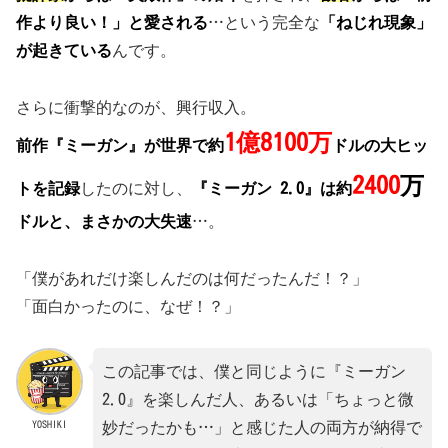
作より良い！」と愛される
…という完全な
「ねじれ現象」
が起きている
んです。
さらに衝撃的なのが、興行収入。
1億8100万
前作『ミーガン』が世界で約
ドルの大ヒッ
2400
万
トを記録
したのに対し、
『ミーガン 2.0』は約
ドルと、まさかの大失速
…。
「僕があれだけ楽しんだのは何だったんだ！？」
「面白かったのに、なぜ！？」
この記事では、僕と同じように『ミーガン
2.0』を楽しんだ人、あるいは「ちょっと微
YOSHIKI
妙だったかも…」と感じた人の両方が納得で