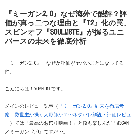
『ミーガン2.0』なぜ海外で酷評？評
価が真っ二つな理由と『T2』化の罠、
スピンオフ『SOULM8TE』が握るユニ
バースの未来を徹底分析
『ミーガン2.0』、なぜか評価がヤバいことになってる
件。
こんにちは！YOSHIKIです。
メインのレビュー記事（
『ミーガン2.0』結末を徹底考
察！救世主か操り人形師か？…ネタバレ解説・評価レビュ
ー
）では「最高のお祭り映画！」と僕も楽しんだ『M3GAN
／ミーガン 2.0』ですが…。