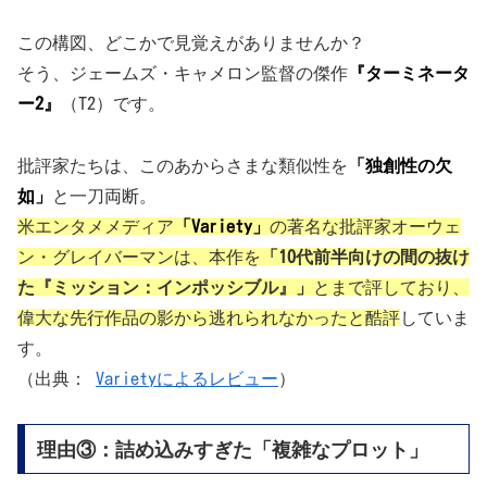
この構図、どこかで見覚えがありませんか？
そう、ジェームズ・キャメロン監督の傑作
『ターミネータ
ー2』
（T2）です。
批評家たちは、このあからさまな類似性を
「独創性の欠
如」
と一刀両断。
米エンタメメディア
「Variety」
の著名な批評家オーウェ
ン・グレイバーマンは、本作を
「10代前半向けの間の抜け
た『ミッション：インポッシブル』」
とまで評しており、
偉大な先行作品の影から逃れられなかったと酷評
していま
す。
（出典：
Varietyによるレビュー
）
理由③：詰め込みすぎた「複雑なプロット」