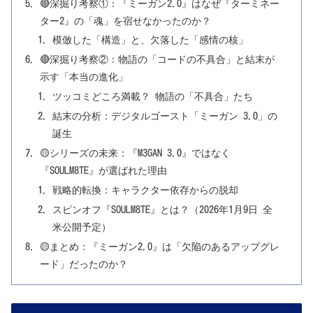
🔴深掘り考察①：『ミーガン2.0』はなぜ『ターミネー
ター2』の「魂」を宿せなかったのか？
模倣した「構造」と、欠落した「感情の核」
🔴深掘り考察②：物語の「コードの不具合」と結末が
示す「本当の進化」
ツッコミどころ満載？ 物語の「不具合」たち
結末の分析：デジタルゴースト「ミーガン 3.0」の
誕生
🟡シリーズの未来：『M3GAN 3.0』ではなく
『SOULM8TE』が選ばれた理由
戦略的転換：キャラクター依存からの脱却
スピンオフ『SOULM8TE』とは？（2026年1月9日 全
米公開予定）
🟡まとめ：『ミーガン2.0』は「欠陥のあるアップグレ
ード」だったのか？