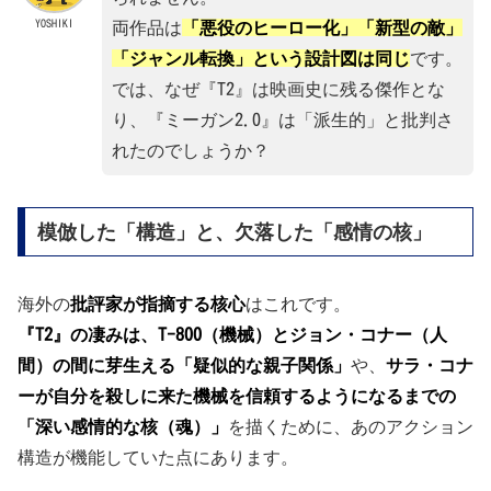
YOSHIKI
両作品は
「悪役のヒーロー化」「新型の敵」
「ジャンル転換」という設計図は同じ
です。
では、なぜ『T2』は映画史に残る傑作とな
り、『ミーガン2.0』は「派生的」と批判さ
れたのでしょうか？
模倣した「構造」と、欠落した「感情の核」
海外の
批評家が指摘する核心
はこれです。
『T2』の凄みは、T-800（機械）とジョン・コナー（人
間）の間に芽生える「疑似的な親子関係」
や、
サラ・コナ
ーが自分を殺しに来た機械を信頼するようになるまでの
「深い感情的な核（魂）」
を描くために、あのアクション
構造が機能していた点にあります。