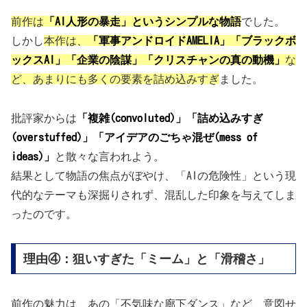
前作は
「AI人形の暴走」というシンプルな物語
でした。
しかし
本作は、
「軍事アンドロイドAMELIA」「ブラックボ
ックスAI」「企業の陰謀」「クリスチャンの真の動機」
な
ど、あまりにも多くの要素を詰め込みすぎ
ました。
批評家からは
「複雑(convoluted)」「詰め込みすぎ
(overstuffed)」「アイデアのごちゃ混ぜ(mess of
ideas)」
と散々な言われよう。
結果として物語の焦点がぼやけ、「AIの危険性」という現
代的なテーマも深掘りされず、混乱した印象を与えてしま
ったのです。
理由④：狙いすぎた「ミーム」と「滑稽さ」
前作の魅力は、あの「不気味な廊下ダンス」など、意図せ