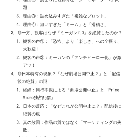
題
理由③：詰め込みすぎた「複雑なプロット」
理由④：狙いすぎた「ミーム」と「滑稽さ」
🟡一方、観客はなぜ『ミーガン2.0』を絶賛したのか？
観客の声①：「恐怖」より「楽しさ」への全振り、
大歓迎！
観客の声②：ミーガンの「アンチヒーロー化」が激
アツ！
🟡日本特有の現象？「なぜ劇場公開中止？」と「配信
後の絶賛」の謎
経緯：興行不振による「劇場公開中止」と「Prime
Video独占配信」
日本の反応：「なぜこれが公開中止に？」配信後に
絶賛の嵐
真の敗因：作品の質ではなく「マーケティングの失
敗」