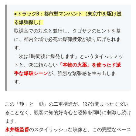
●トラックB：都市型マンハント（東京中を駆け巡
る爆弾探し）
取調室での対決と並行し、タゴサクのヒントを基
に、都内全域で必死の爆弾捜索が繰り広げられま
す。
「次は1時間後に爆発します」というタイムリミッ
トと、CGに頼らない
「本物の火薬」を使ったド派
手な爆破シーン
が、強烈な緊張感を生み出しま
す。
この「静」と「動」の二重構造が、137分間まったくダレ
ることなく、観客の知的好奇心と恐怖を同時に刺激し続け
ます。
永井聡監督
のスタイリッシュな映像と、この完璧なペース