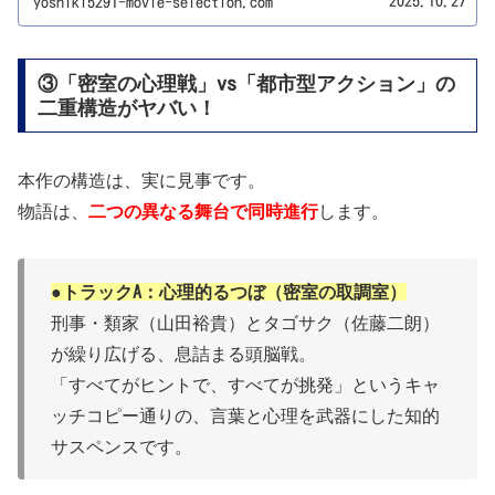
2025.10.27
yoshiki5291-movie-selection.com
ャストやあらすじ、予告編の凄さについてお伝えしまし
た。しかし、この作品、調べれば調べるほど「面白いサス
ペンス」という言葉だけでは片付けられない、とんでもな
い深みを持った"事件"であることがわかってきました。
YOSHIKIこの記事は、YOSHIKIのメイン記事を補完する「深
掘り分析・考察記事」です。●なぜスズキタゴサクは「令
和の怪物」と呼ばれるのか？その真の正体とは。●なぜ山
③「密室の心理戦」vs「都市型アクション」の
田裕貴さんは、この類家（るいけ）役を「自分への当て書
きだ」と感じたのか？●原作小説の「救いのない結末」
二重構造がヤバい！
は、映画でどう変わるのか？●宮本浩次さんの主題歌「I
AM HERO」は、一体"誰"の歌なのか？原作小説の核心的なテ
ーマと、制作陣の狙いを「公開前」に徹底的に解剖しま
す。この記事を読めば、映画『爆弾』を100倍深く、多角的
に楽しめるはずです。【⚠️注意】この記事は、映画公開前
ではありますが...
本作の構造は、実に見事です。
物語は、
二つの異なる舞台で同時進行
します。
●トラックA：心理的るつぼ（密室の取調室）
刑事・類家（山田裕貴）とタゴサク（佐藤二朗）
が繰り広げる、息詰まる頭脳戦。
「すべてがヒントで、すべてが挑発」というキャ
ッチコピー通りの、言葉と心理を武器にした知的
サスペンスです。