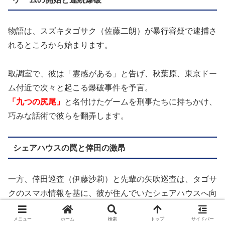
物語は、スズキタゴサク（佐藤二朗）が暴行容疑で逮捕さ
れるところから始まります。
取調室で、彼は「霊感がある」と告げ、秋葉原、東京ドー
ム付近で次々と起こる爆破事件を予言。
「九つの尻尾」
と名付けたゲームを刑事たちに持ちかけ、
巧みな話術で彼らを翻弄します。
シェアハウスの罠と倖田の激昂
一方、倖田巡査（伊藤沙莉）と先輩の矢吹巡査は、タゴサ
クのスマホ情報を基に、彼が住んでいたシェアハウスへ向
かいます。
メニュー
ホーム
検索
トップ
サイドバー
そこで二人が発見したのは、ビニール袋を被せられた男性