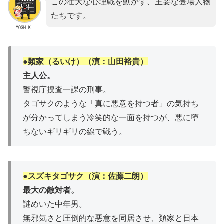
この壮大な心理戦を動かす、主要な登場人物
たちです。
YOSHIKI
●類家（るいけ）（演：山田裕貴）
主人公。
警視庁捜査一課の刑事。
タゴサクのような「真に悪意を持つ者」の気持ち
が分かってしまう冷笑的な一面を持つが、悪に堕
ちないギリギリの線で戦う。
●スズキタゴサク（演：佐藤二朗）
最大の敵対者。
謎めいた中年男。
無邪気さと圧倒的な悪意を同居させ、類家と日本