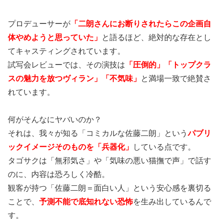
プロデューサーが
「二朗さんにお断りされたらこの企画自
体やめようと思っていた」
と語るほど、絶対的な存在とし
てキャスティングされています。
試写会レビューでは、その演技は
「圧倒的」「トップクラ
スの魅力を放つヴィラン」「不気味」
と満場一致で絶賛さ
れています。
何がそんなにヤバいのか？
それは、我々が知る「コミカルな佐藤二朗」という
パブリ
ックイメージそのものを「兵器化」
している点です。
タゴサクは「無邪気さ」や「気味の悪い猫撫で声」で話す
のに、内容は恐ろしく冷酷。
観客が持つ「佐藤二朗＝面白い人」という安心感を裏切る
ことで、
予測不能で底知れない恐怖
を生み出しているんで
す。