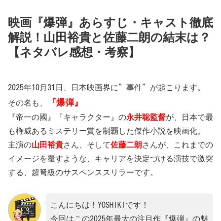
映画『爆弾』あらすじ・キャスト徹底
解説！山田裕貴と佐藤二朗の結末は？
【ネタバレ感想・考察】
2025年10月31日、日本映画界に”事件”が起こります。
『爆弾』
その名も、
『帝一の國』『キャラクター』の
永井聡監督
が、日本で最
も権威あるミステリー賞を制覇した傑作小説を映画化。
主演の
山田裕貴
さん、そして
佐藤二朗
さんが、これまでの
イメージを覆すような、キャリアを決定づける演技で激突
する、超弩級のサスペンススリラーです。
こんにちは！YOSHIKIです！
今回はこの2025年最大の注目作『爆弾』の魅