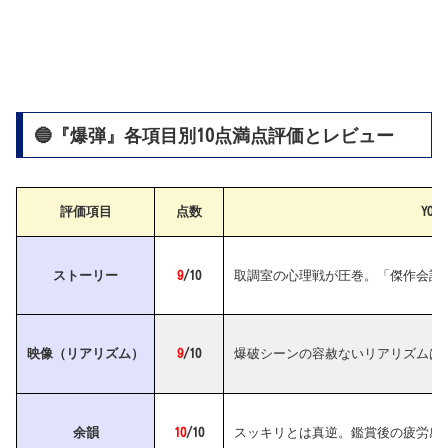
🔵『爆弾』各項目別10点満点評価とレビュー
評価項目
点数
YO
ストーリー
9
/10
取調室の心理戦が圧巻。「傑作会話
映像（リアリズム）
9
/10
爆破シーンの容赦ないリアリズムは
余韻
10
/10
スッキリとは真逆。鑑賞後の疲労感