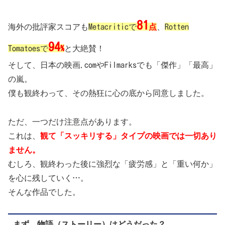
81
海外の批評家スコアも
Metacriticで
点
、
Rotten
94
Tomatoesで
%
と大絶賛！
そして、日本の映画.comやFilmarksでも「傑作」「最高」
の嵐。
僕も観終わって、その熱狂に心の底から同意しました。
ただ、一つだけ注意点があります。
これは、
観て「スッキリする」タイプの映画では一切あり
ません。
むしろ、観終わった後に強烈な「疲労感」と「重い何か」
を心に残していく…。
そんな作品でした。
まず、物語（ストーリー）はどうだった？