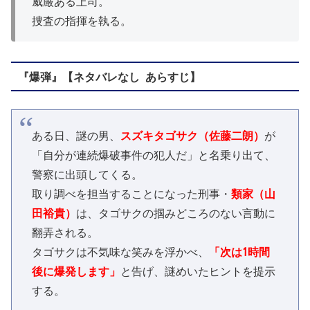
威厳ある上司。
捜査の指揮を執る。
『爆弾』【ネタバレなし あらすじ】
ある日、謎の男、
スズキタゴサク（佐藤二朗）
が
「自分が連続爆破事件の犯人だ」と名乗り出て、
警察に出頭してくる。
取り調べを担当することになった刑事・
類家（山
田裕貴）
は、タゴサクの掴みどころのない言動に
翻弄される。
タゴサクは不気味な笑みを浮かべ、
「次は1時間
後に爆発します」
と告げ、謎めいたヒントを提示
する。