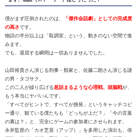
僕がまず圧倒されたのは、
「傑作会話劇」としての完成度
の高さ
です。
物語の半分以上は「取調室」という、動きのない空間で進
みます。
でも、退屈する瞬間は一切ありませんでした。
山田裕貴さん演じる刑事・類家と、佐藤二朗さん演じる謎
の男・タゴサク。
この二人が繰り広げる
息詰まるような心理戦、頭脳戦
が、
もう本当にヤバいんです。
「すべてがヒントで、すべてが挑発」というキャッチコピ
ー通り、観ている僕たちも「どっちが上だ？」「今の言葉
の裏は？」と、完全にゲームの参加者にさせられます。
永井監督の「カオ芝居（アップ）」を多用した演出も、俳