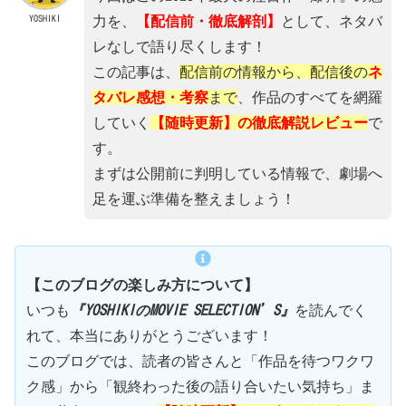
YOSHIKI
力を、
【配信前・徹底解剖】
として、ネタバ
レなしで語り尽くします！
この記事は、
配信前の情報から、配信後の
ネ
タバレ感想・考察
まで
、作品のすべてを網羅
していく
【随時更新】の徹底解説レビュー
で
す。
まずは公開前に判明している情報で、劇場へ
足を運ぶ準備を整えましょう！
【このブログの楽しみ方について】
いつも
『YOSHIKIのMOVIE SELECTION’S』
を読んでく
れて、本当にありがとうございます！
このブログでは、読者の皆さんと「作品を待つワクワ
ク感」から「観終わった後の語り合いたい気持ち」ま