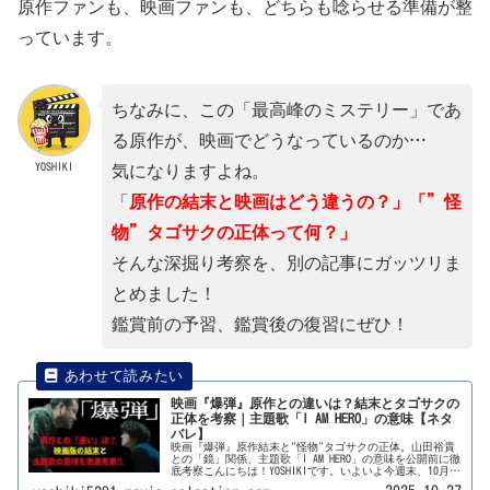
原作ファンも、映画ファンも、どちらも唸らせる準備が整
っています。
ちなみに、この「最高峰のミステリー」であ
る原作が、映画でどうなっているのか…
YOSHIKI
気になりますよね。
「
原作の結末と映画はどう違うの？」「”怪
物”タゴサクの正体って何？」
そんな深掘り考察を、別の記事にガッツリま
とめました！
鑑賞前の予習、鑑賞後の復習にぜひ！
映画『爆弾』原作との違いは？結末とタゴサクの
正体を考察｜主題歌「I AM HERO」の意味【ネタ
バレ】
映画『爆弾』原作結末と"怪物"タゴサクの正体。山田裕貴
との「鏡」関係、主題歌「I AM HERO」の意味を公開前に徹
底考察こんにちは！YOSHIKIです。いよいよ今週末、10月31
日に公開される映画『爆弾』。メインの記事↓↓では、キ