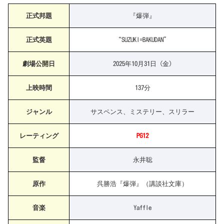
正式邦題
『爆弾』
正式英題
“SUZUKI=BAKUDAN”
劇場公開日
2025年10月31日 (金)
上映時間
137分
ジャンル
サスペンス、ミステリー、スリラー
レーティング
PG12
監督
永井聡
原作
呉勝浩『爆弾』（講談社文庫）
音楽
Yaffle