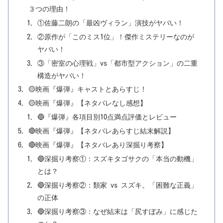
３つの理由！
①佐藤二朗の「最凶ヴィラン」演技がヤバい！
②原作が「このミス1位」！傑作ミステリーなのが
ヤバい！
③「密室の心理戦」vs「都市型アクション」の二重
構造がヤバい！
🟡映画『爆弾』キャストとあらすじ！
🟡映画『爆弾』【ネタバレなし感想】
🔵『爆弾』各項目別10点満点評価とレビュー
🔴映画『爆弾』【ネタバレあらすじ結末解説】
🔴映画『爆弾』【ネタバレあり深掘り考察】
🔵深掘り考察①：スズキタゴサクの「本当の動機」
とは？
🔵深掘り考察②：類家 vs スズキ。「困難な正義」
の正体
🔵深掘り考察③：なぜ結末は「尻すぼみ」に感じた