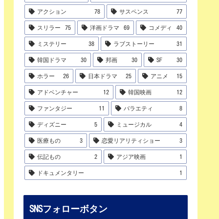
アクション
78
サスペンス
77
スリラー
75
洋画ドラマ
69
コメディ
40
ミステリー
38
ラブストーリー
31
韓国ドラマ
30
邦画
30
SF
30
ホラー
26
日本ドラマ
25
アニメ
15
アドベンチャー
12
韓国映画
12
ファンタジー
11
バラエティ
8
ディズニー
5
ミュージカル
4
医療もの
3
恋愛リアリティショー
3
伝記もの
2
アジア映画
1
ドキュメンタリー
1
SNSフォローボタン