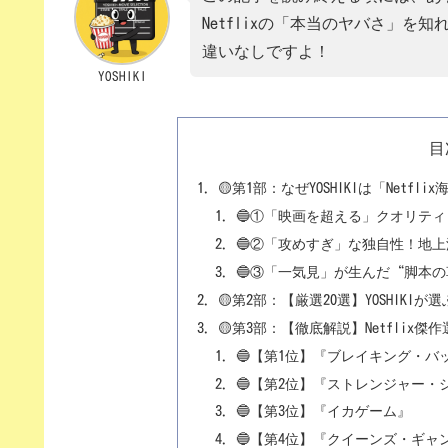
Netflixの「本当のヤバさ」を
違いなしですよ！
YOSHIKI
目
🟡第1部：なぜYOSHIKIは「Netf
🔵①「映画を超える」クオリテ
🔵②「攻めすぎ」な独自性！地
🔵③「一気見」が生んだ“脚本の
🟡第2部：【厳選20選】YOSHIKIが
🟡第3部：【徹底解説】Netflix
🔵【第1位】『ブレイキング・バ
🔵【第2位】『ストレンジャー・
🔵【第3位】『イカゲーム』
🔵【第4位】『クイーンズ・ギャ