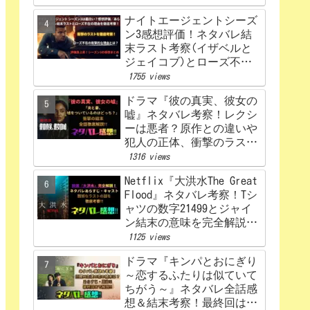
ナイトエージェントシーズ
ン3感想評価！ネタバレ結
末ラスト考察(イザベルと
ジェイコブ)とローズ不在
の理由を解説‼
1755 views
ドラマ『彼の真実、彼女の
嘘』ネタバレ考察！レクシ
ーは悪者？原作との違いや
犯人の正体、衝撃のラスト
まで完全解説
1316 views
Netflix『大洪水The Great
Flood』ネタバレ考察！Tシ
ャツの数字21499とジャイ
ン結末の意味を完全解説！
感想、評価！
1125 views
ドラマ『キンパとおにぎり
～恋するふたりは似ていて
ちがう～』ネタバレ全話感
想＆結末考察！最終回はど