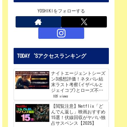
YOSHIKIをフォローする
TODAY‘Sアクセスランキング
ナイトエージェントシーズ
ン3感想評価！ネタバレ結
末ラスト考察(イザベルと
ジェイコブ)とローズ不在
の理由を解説‼
105 views
【閲覧注意】Netflix「ど
んでん返し」映画おすすめ
15選！伏線回収がヤバい独
占サスペンス【2025】