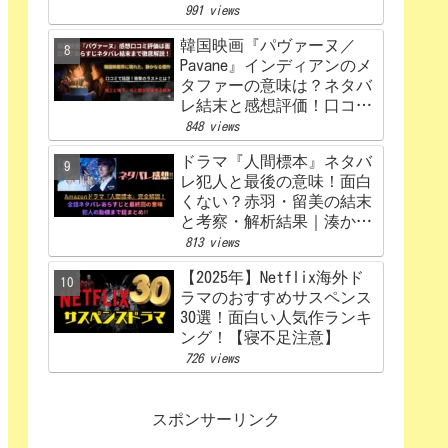
うなる？あらすじから原
991 views
作、キャスト相関図まで徹
韓国映画『パヴァーヌ／
底解説【赤楚衛二×カン・
Pavane』インディアンのメ
ヘウォン】
タファーの意味は？ネタバ
レ結末と感想評価！口コミ
あらすじ徹底考察
848 views
【Netflix】
ドラマ『人間標本』ネタバ
レ犯人と最後の意味！面白
くない？赤羽・留美の結末
と考察・解析結果｜湊かな
えあらすじ
813 views
【2025年】Netflix海外ド
ラマのおすすめサスペンス
30選！面白い人気作ランキ
ング！【寝不足注意】
726 views
スポンサーリンク