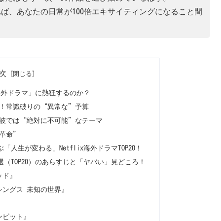
知れば、あなたの日常が100倍エキサイティングになること間
次
lix海外ドラマ」に熱狂するのか？
ィ！常識破りの“異常な”予算
上波では“絶対に不可能”なテーマ
革命”
選ぶ「人生が変わる」Netflix海外ドラマTOP20！
傑作選（TOP20）のあらすじと「ヤバい」見どころ！
ッド』
シングス 未知の世界』
ンビット』