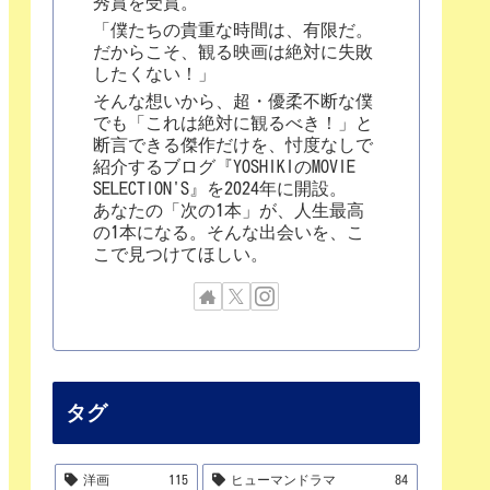
秀賞を受賞。
「僕たちの貴重な時間は、有限だ。
だからこそ、観る映画は絶対に失敗
したくない！」
そんな想いから、超・優柔不断な僕
でも「これは絶対に観るべき！」と
断言できる傑作だけを、忖度なしで
紹介するブログ『YOSHIKIのMOVIE
SELECTION'S』を2024年に開設。
あなたの「次の1本」が、人生最高
の1本になる。そんな出会いを、こ
こで見つけてほしい。
タグ
洋画
115
ヒューマンドラマ
84