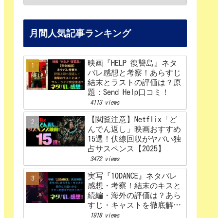
月間人気記事ランキング
映画『HELP 復讐島』ネタ
バレ感想と考察！あらすじ
結末とラストの評価は？原
題：Send Help口コミ！
4113 views
【閲覧注意】Netflix「ど
んでん返し」映画おすすめ
15選！伏線回収がヤバい独
占サスペンス【2025】
3472 views
実写『10DANCE』ネタバレ
感想・考察！結末のキスと
続編・海外の評価は？あら
すじ・キャストを徹底解
説！【Netflix】
1918 views