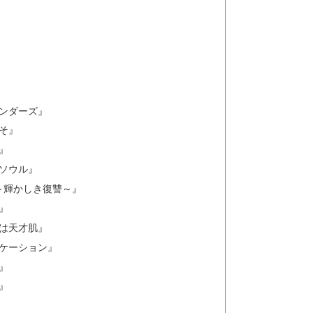
』
』
インダーズ』
こそ』
』
・ソウル』
 ～輝かしき復讐～』
フ』
士は天才肌』
ュケーション』
』
』