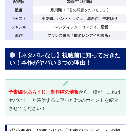
配信日
2025年10月16日
監督
月川翔
(『君の膵臓をたべたい』)
キャスト
小栗旬、ハン・ヒョジュ、赤西仁、中村ゆり
ジャンル
ロマンティック・コメディ、恋愛
原作
フランス映画『匿名レンアイ相談所』
🔴【ネタバレなし】視聴前に知っておきた
い！本作がヤバい３つの理由！
予告編
や
あらすじ
、
制作陣の情報
から、僕が「これは
ヤバい！」と確信するに至った3つのポイントを紹介
させてください！