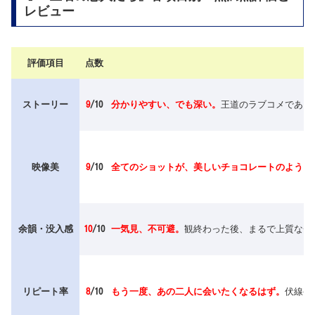
レビュー
評価項目
点数
ストーリー
9
/10
分かりやすい、でも深い。
王道のラブコメであり
映像美
9
/10
全てのショットが、美しいチョコレートのよう。
余韻・没入感
10
/10
一気見、不可避。
観終わった後、まるで上質なチ
リピート率
8
/10
もう一度、あの二人に会いたくなるはず。
伏線や