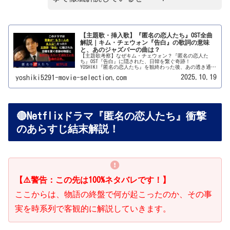
【主題歌・挿入歌】『匿名の恋人たち』OST全曲
解説｜キム・チェウォン『告白』の歌詞の意味
と、あのジャズバーの曲は？
【主題歌考察】なぜキム・チェウォン？『匿名の恋人た
ち』OST『告白』に隠された、日韓を繋ぐ奇跡！
YOSHIKI『匿名の恋人たち』を観終わった後、あの透き通る
ような歌声と、心に寄り添うメロディが、頭から離れなく
2025.10.19
yoshiki5291-movie-selection.com
なったのは、僕だけじゃないはずです。この記事では、そ
んな君たちの「あの曲、もっと知りたい！」という気持ち
に、僕の魂を込めて、徹底的に答えていくぜーー！🔴序
論：これは、音楽が“もう一人の主人公”だった物語！
『匿名の恋人たち』は、ただのラブコメじゃない。それ
は、音楽が、セリフ以上に登場人物の心を代弁し、物語の
行方を導いていく“音楽が、もう一人の主人公”だった物
🔴Netflixドラマ『匿名の恋人たち』衝撃
語だったんじゃないかな。映画やドラマにおいて、音楽っ
てすごく大事だよね。でも、この作品における音楽の役割
のあらすじ結末解説！
は、単なる背景や盛り上げ役じゃない。壮亮とハナ、二人
の不器用な心の動き、言葉にならない想いを、僕らにそっ
と教えてくれる、もう一人の語り部だったんだと思う。主
題歌に隠された、日韓の文化を繋ぐ奇跡。そして、全編を
彩る、映画のような劇伴音楽。このドラマが、なぜこれほ
どまでに僕らの心に温かい余韻を残すのか。その秘密は、
間違いなく「音楽」...
【⚠️警告：この先は100%ネタバレです！】
ここからは、物語の終盤で何が起こったのか、その事
実を時系列で客観的に解説していきます。