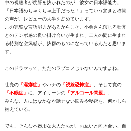
中の視聴者が度肝を抜かれたのが、彼女の日本語能力。
「日本語めちゃくちゃ上手だった！」っていう驚きと称賛
の声が、レビューの大半を占めています。
この完璧な言語能力があるからこそ、小栗さん演じる壮亮
とのテンポ感の良い掛け合いが生まれ、二人の間に生まれ
る特別な空気感が、抜群のものになっているんだと思いま
す。
このドラマって、ただのラブコメじゃないんですよね。
壮亮の
「潔癖症」
やハナの
「視線恐怖症」
、そして寛の
「不眠症」
に、アイリーンの
「アルコール問題」
。
みんな、人にはなかなか話せない悩みや秘密を、何かしら
抱えている。
でも、そんな不器用な大人たちが、お互いと向き合い、自