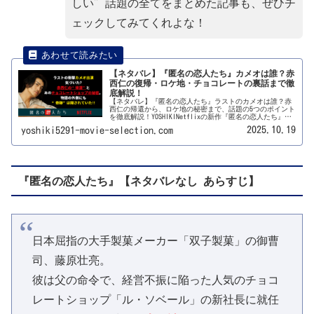
しい”話題の全てをまとめた記事も、ぜひチ
ェックしてみてくれよな！
【ネタバレ】『匿名の恋人たち』カメオは誰？赤
西仁の復帰・ロケ地・チョコレートの裏話まで徹
底解説！
【ネタバレ】『匿名の恋人たち』ラストのカメオは誰？赤
西仁の帰還から、ロケ地の秘密まで、話題の5つのポイント
を徹底解説！YOSHIKINetflixの新作『匿名の恋人たち』、
もう観た？物語の面白さはもちろんだけど、このドラマ、
2025.10.19
yoshiki5291-movie-selection.com
観終わった後に「え、あの人出てたの！？」「あのチョコ
レート、本物！？」って、誰かと語り合いたくなるよう
な、“美味しい”話題が満載なんですよねーー。この記事
では、そんな君たちの「もっと知りたい！」という気持ち
に、僕の魂を込めて、徹底的に答えていくぜーー！🔴序
論：物語の外側にも、“奇跡”は隠されていた！僕のネタ
バレメイン記事では、壮亮とハナの「奇跡の恋」につい
『匿名の恋人たち』
【ネタバレなし あらすじ】
て、熱く語りました。でも、このドラマの“奇跡”は、そ
れだけじゃなかったんです。観終わった後、誰かと語り合
いたくて、ウズウズしなかった？「え、あのラストシー
ン、ヤバくない！？」「っていうか、赤西仁、カッコよす
ぎだろ…！」「あのチョコレート、めちゃくちゃ美味しそ
うだった…」ってね。13年ぶりに帰ってきた、あのスタ
ー。ラストシーンでの、ありえないサプライズ。そして、
日本屈指の大手製菓メーカー「双子製菓」の御曹
僕らの五感を刺激する、本物のチョコレート。この記事で
は、...
司、藤原壮亮。
彼は父の命令で、経営不振に陥った人気のチョコ
レートショップ「ル・ソベール」の新社長に就任