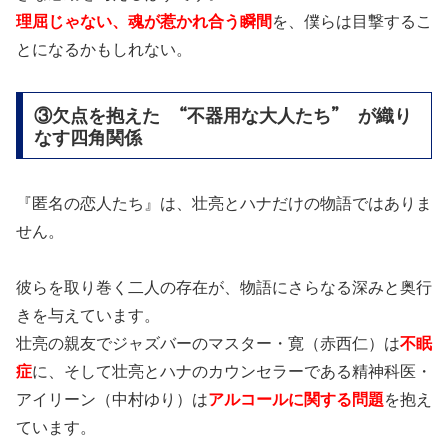
理屈じゃない、魂が惹かれ合う瞬間
を、僕らは目撃するこ
とになるかもしれない。
③欠点を抱えた “不器用な大人たち” が織り
なす四角関係
『匿名の恋人たち』は、壮亮とハナだけの物語ではありま
せん。
彼らを取り巻く二人の存在が、物語にさらなる深みと奥行
きを与えています。
壮亮の親友でジャズバーのマスター・寛（赤西仁）は
不眠
症
に、そして壮亮とハナのカウンセラーである精神科医・
アイリーン（中村ゆり）は
アルコールに関する問題
を抱え
ています。