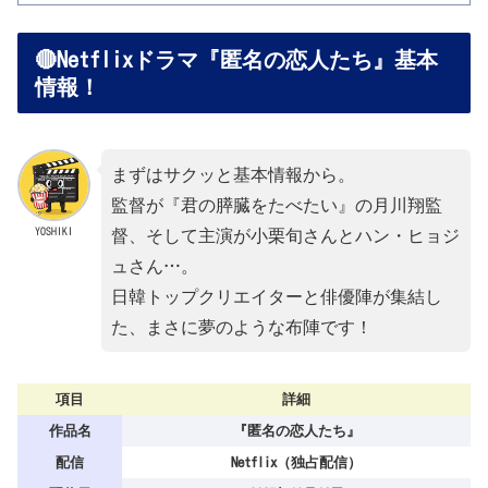
🔴Netflixドラマ『匿名の恋人たち』基本
情報！
まずはサクッと基本情報から。
監督が『君の膵臓をたべたい』の月川翔監
YOSHIKI
督、そして主演が小栗旬さんとハン・ヒョジ
ュさん…。
日韓トップクリエイターと俳優陣が集結し
た、まさに夢のような布陣です！
項目
詳細
作品名
『匿名の恋人たち』
配信
Netflix（独占配信）