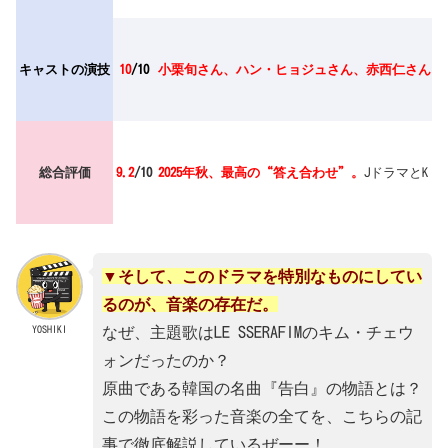
キャストの演技
10
/10
小栗旬さん、ハン・ヒョジュさん、赤西仁さん…
総合評価
9.2
/10
2025年秋、最高の“答え合わせ”。
JドラマとK
▼そして、このドラマを特別なものにしてい
るのが、音楽の存在だ。
YOSHIKI
なぜ、主題歌はLE SSERAFIMのキム・チェウ
ォンだったのか？
原曲である韓国の名曲『告白』の物語とは？
この物語を彩った音楽の全てを、こちらの記
事で徹底解説しているぜーー！