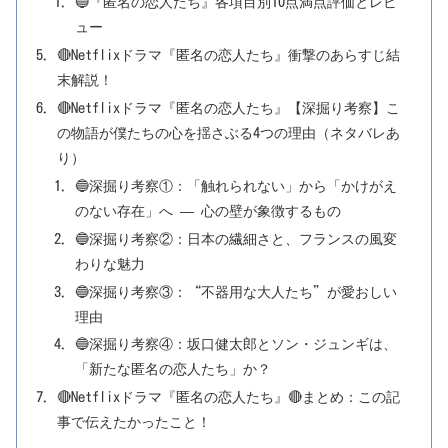
🔵『匿名の恋人たち』各項目別10点満点評価とレビ
ュー
🔴Netflixドラマ『匿名の恋人たち』衝撃のあらすじ結
末解説！
🔴Netflixドラマ『匿名の恋人たち』【深掘り考察】こ
の物語が僕たちの心を揺さぶる4つの理由（ネタバレあ
り）
🔵深掘り考察①：「触れられない」から「かけがえ
のない存在」へ ― 心の壁が象徴するもの
🔵深掘り考察②：日本の繊細さと、フランスの風変
わりな魅力
🔵深掘り考察③：“不器用な大人たち”が愛おしい
理由
🔵深掘り考察④：坂口健太郎とソン・ジュンギは、
「新たな匿名の恋人たち」か？
🔴Netflixドラマ『匿名の恋人たち』🔴まとめ：この記
事で伝えたかったこと！