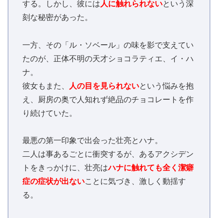
する。しかし、彼には
人に触れられない
という深
刻な秘密があった。
一方、その「ル・ソベール」の味を影で支えてい
たのが、正体不明の天才ショコラティエ、イ・ハ
ナ。
彼女もまた、
人の目を見られない
という悩みを抱
え、厨房の奥で人知れず絶品のチョコレートを作
り続けていた。
最悪の第一印象で出会った壮亮とハナ。
二人は事あるごとに衝突するが、あるアクシデン
トをきっかけに、壮亮は
ハナに触れても全く潔癖
症の症状が出ない
ことに気づき、激しく動揺す
る。