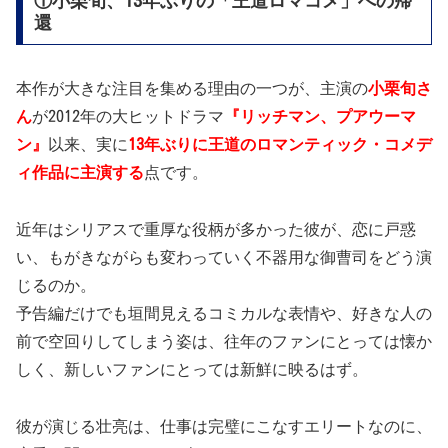
①小栗旬、13年ぶりの「王道ロマコメ」への帰
還
本作が大きな注目を集める理由の一つが、主演の
小栗旬さ
ん
が2012年の大ヒットドラマ
『リッチマン、プアウーマ
ン』
以来、実に
13年ぶりに王道のロマンティック・コメデ
ィ作品に主演する
点です。
近年はシリアスで重厚な役柄が多かった彼が、恋に戸惑
い、もがきながらも変わっていく不器用な御曹司をどう演
じるのか。
予告編だけでも垣間見えるコミカルな表情や、好きな人の
前で空回りしてしまう姿は、往年のファンにとっては懐か
しく、新しいファンにとっては新鮮に映るはず。
彼が演じる壮亮は、仕事は完璧にこなすエリートなのに、