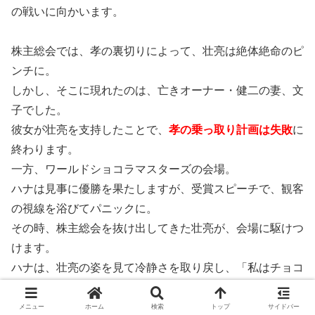
の戦いに向かいます。
株主総会では、孝の裏切りによって、壮亮は絶体絶命のピ
ンチに。
しかし、そこに現れたのは、亡きオーナー・健二の妻、文
子でした。
彼女が壮亮を支持したことで、
孝の乗っ取り計画は失敗
に
終わります。
一方、ワールドショコラマスターズの会場。
ハナは見事に優勝を果たしますが、受賞スピーチで、観客
の視線を浴びてパニックに。
その時、株主総会を抜け出してきた壮亮が、会場に駆けつ
けます。
ハナは、壮亮の姿を見て冷静さを取り戻し、「私はチョコ
レートに救われた」と、感動的なスピーチを成し遂げるの
でした。
メニュー
ホーム
検索
トップ
サイドバー