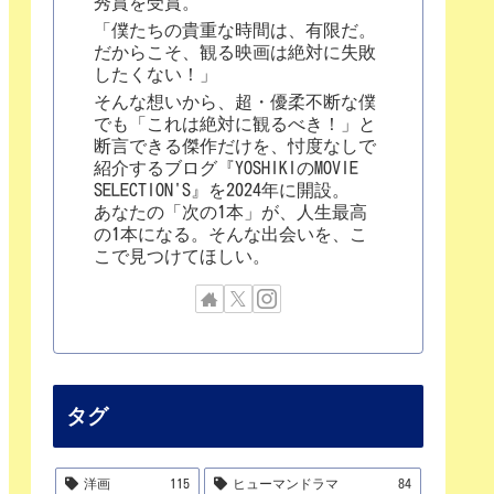
秀賞を受賞。
「僕たちの貴重な時間は、有限だ。
だからこそ、観る映画は絶対に失敗
したくない！」
そんな想いから、超・優柔不断な僕
でも「これは絶対に観るべき！」と
断言できる傑作だけを、忖度なしで
紹介するブログ『YOSHIKIのMOVIE
SELECTION'S』を2024年に開設。
あなたの「次の1本」が、人生最高
の1本になる。そんな出会いを、こ
こで見つけてほしい。
タグ
洋画
115
ヒューマンドラマ
84