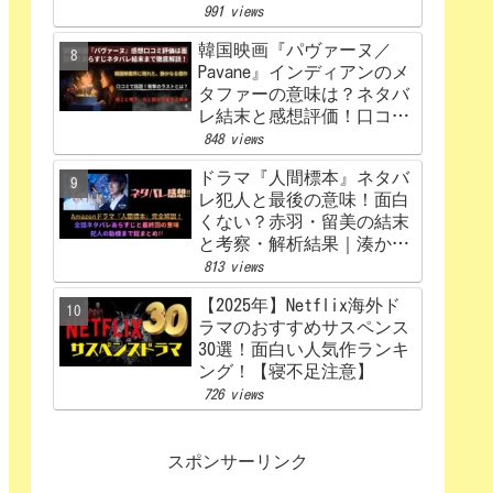
うなる？あらすじから原
991 views
作、キャスト相関図まで徹
韓国映画『パヴァーヌ／
底解説【赤楚衛二×カン・
Pavane』インディアンのメ
ヘウォン】
タファーの意味は？ネタバ
レ結末と感想評価！口コミ
あらすじ徹底考察
848 views
【Netflix】
ドラマ『人間標本』ネタバ
レ犯人と最後の意味！面白
くない？赤羽・留美の結末
と考察・解析結果｜湊かな
えあらすじ
813 views
【2025年】Netflix海外ド
ラマのおすすめサスペンス
30選！面白い人気作ランキ
ング！【寝不足注意】
726 views
スポンサーリンク