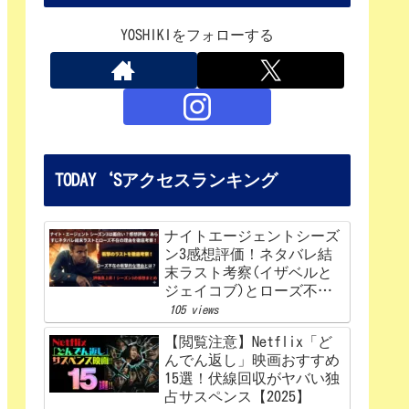
YOSHIKIをフォローする
TODAY‘Sアクセスランキング
ナイトエージェントシーズ
ン3感想評価！ネタバレ結
末ラスト考察(イザベルと
ジェイコブ)とローズ不在
の理由を解説‼
105 views
【閲覧注意】Netflix「ど
んでん返し」映画おすすめ
15選！伏線回収がヤバい独
占サスペンス【2025】