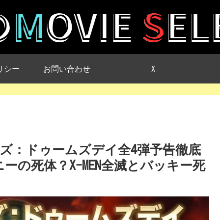
リシー
お問い合わせ
X
ズ：ドゥームズデイ全4弾予告徹底
ーの死体？X-MEN全滅とバッキー死