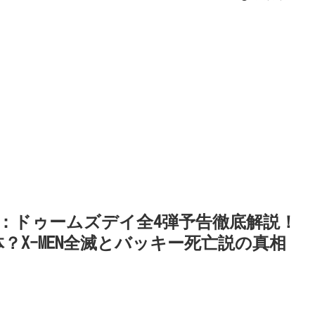
：ドゥームズデイ全4弾予告徹底解説！
？X-MEN全滅とバッキー死亡説の真相