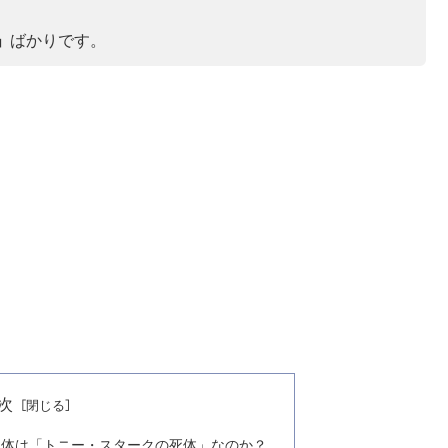
」
ばかりです。
次
の正体は「トニー・スタークの死体」なのか？