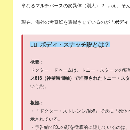
単なるマルチバースの変異体（別人）？ いえ、そ
現在、海外の考察班を震撼させているのが
「ボディ
🧟‍♂️ ボディ・スナッチ説とは？
概要：
ドクター・ドゥームは、トニー・スタークの変
ス616（神聖時間軸）で埋葬されたトニー・ス
いう説。
根拠：
・『ドクター・ストレンジ/MoM』で既に「死
示されている。
・予告編でRDJの顔を徹底的に隠しているのは