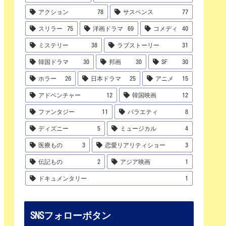
アクション
78
サスペンス
77
スリラー
75
洋画ドラマ
69
コメディ
40
ミステリー
38
ラブストーリー
31
韓国ドラマ
30
邦画
30
SF
30
ホラー
26
日本ドラマ
25
アニメ
15
アドベンチャー
12
韓国映画
12
ファンタジー
11
バラエティ
8
ディズニー
5
ミュージカル
4
医療もの
3
恋愛リアリティショー
3
伝記もの
2
アジア映画
1
ドキュメンタリー
1
SNSフォローボタン