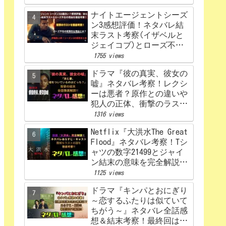
ナイトエージェントシーズ
ン3感想評価！ネタバレ結
末ラスト考察(イザベルと
ジェイコブ)とローズ不在
の理由を解説‼
1755 views
ドラマ『彼の真実、彼女の
嘘』ネタバレ考察！レクシ
ーは悪者？原作との違いや
犯人の正体、衝撃のラスト
まで完全解説
1316 views
Netflix『大洪水The Great
Flood』ネタバレ考察！Tシ
ャツの数字21499とジャイ
ン結末の意味を完全解説！
感想、評価！
1125 views
ドラマ『キンパとおにぎり
～恋するふたりは似ていて
ちがう～』ネタバレ全話感
想＆結末考察！最終回はど