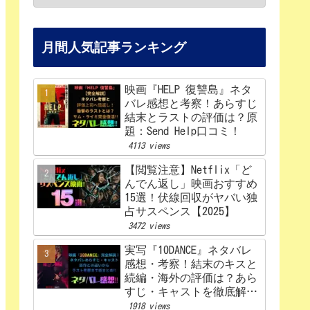
月間人気記事ランキング
映画『HELP 復讐島』ネタ
バレ感想と考察！あらすじ
結末とラストの評価は？原
題：Send Help口コミ！
4113 views
【閲覧注意】Netflix「ど
んでん返し」映画おすすめ
15選！伏線回収がヤバい独
占サスペンス【2025】
3472 views
実写『10DANCE』ネタバレ
感想・考察！結末のキスと
続編・海外の評価は？あら
すじ・キャストを徹底解
説！【Netflix】
1918 views