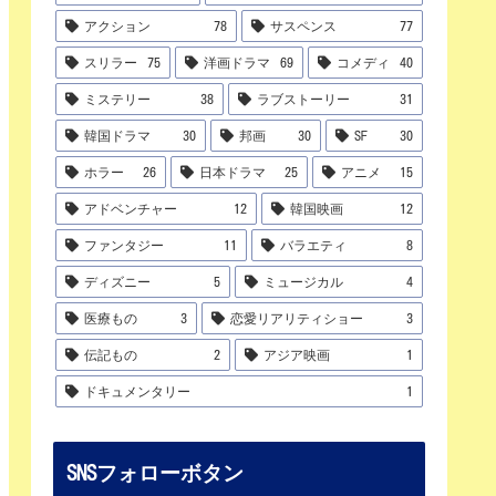
アクション
78
サスペンス
77
スリラー
75
洋画ドラマ
69
コメディ
40
ミステリー
38
ラブストーリー
31
韓国ドラマ
30
邦画
30
SF
30
ホラー
26
日本ドラマ
25
アニメ
15
アドベンチャー
12
韓国映画
12
ファンタジー
11
バラエティ
8
ディズニー
5
ミュージカル
4
医療もの
3
恋愛リアリティショー
3
伝記もの
2
アジア映画
1
ドキュメンタリー
1
SNSフォローボタン