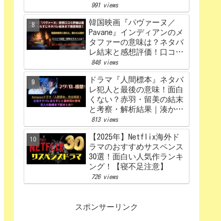
うなる？あらすじから原
991 views
作、キャスト相関図まで徹
韓国映画『パヴァーヌ／
底解説【赤楚衛二×カン・
Pavane』インディアンのメ
ヘウォン】
タファーの意味は？ネタバ
レ結末と感想評価！口コミ
あらすじ徹底考察
848 views
【Netflix】
ドラマ『人間標本』ネタバ
レ犯人と最後の意味！面白
くない？赤羽・留美の結末
と考察・解析結果｜湊かな
えあらすじ
813 views
【2025年】Netflix海外ド
ラマのおすすめサスペンス
30選！面白い人気作ランキ
ング！【寝不足注意】
726 views
スポンサーリンク