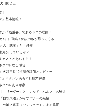
次
て】
ク』基本情報！
本作が「最重要」である３つの理由！
リカ4』に直結！伝説の敵が帰ってくる
クの「悲哀」と「恐怖」
版を知っているか？
』キャストとあらすじ！
ネタバレなし感想
』各項目別10点満点評価とレビュー
ルク』ネタバレあらすじ結末解説
ネタバレあり考察
回収！「リーダー」と「レッド・ハルク」の帰還
と「自殺未遂」が示すバナーの絶望
だ」の嘘と真実（ワンショットによる修正）