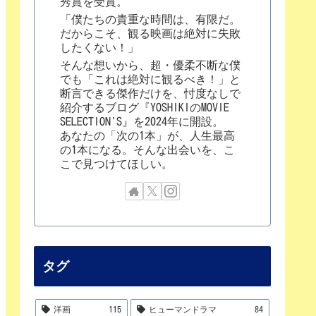
秀賞を受賞。
「僕たちの貴重な時間は、有限だ。
だからこそ、観る映画は絶対に失敗
したくない！」
そんな想いから、超・優柔不断な僕
でも「これは絶対に観るべき！」と
断言できる傑作だけを、忖度なしで
紹介するブログ『YOSHIKIのMOVIE
SELECTION'S』を2024年に開設。
あなたの「次の1本」が、人生最高
の1本になる。そんな出会いを、こ
こで見つけてほしい。
タグ
洋画
115
ヒューマンドラマ
84