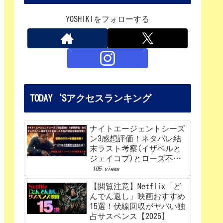
YOSHIKIをフォローする
TODAY‘Sアクセスランキング
ナイトエージェントシーズ
ン3感想評価！ネタバレ結
末ラスト考察(イザベルと
ジェイコブ)とローズ不在
の理由を解説‼
105 views
【閲覧注意】Netflix「ど
んでん返し」映画おすすめ
15選！伏線回収がヤバい独
占サスペンス【2025】