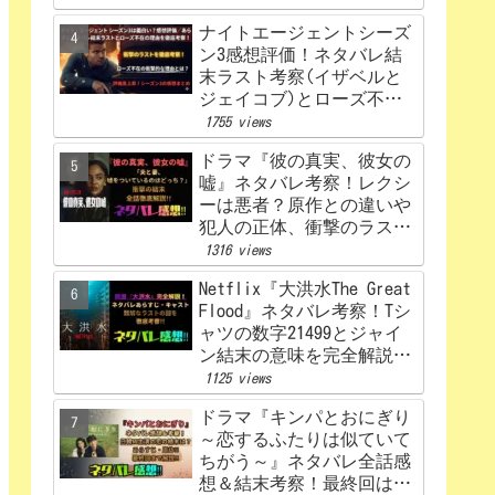
ナイトエージェントシーズ
ン3感想評価！ネタバレ結
末ラスト考察(イザベルと
ジェイコブ)とローズ不在
の理由を解説‼
1755 views
ドラマ『彼の真実、彼女の
嘘』ネタバレ考察！レクシ
ーは悪者？原作との違いや
犯人の正体、衝撃のラスト
まで完全解説
1316 views
Netflix『大洪水The Great
Flood』ネタバレ考察！Tシ
ャツの数字21499とジャイ
ン結末の意味を完全解説！
感想、評価！
1125 views
ドラマ『キンパとおにぎり
～恋するふたりは似ていて
ちがう～』ネタバレ全話感
想＆結末考察！最終回はど