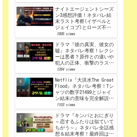
ナイトエージェントシーズ
ン3感想評価！ネタバレ結
末ラスト考察(イザベルと
ジェイコブ)とローズ不在
の理由を解説‼
1805 views
ドラマ『彼の真実、彼女の
嘘』ネタバレ考察！レクシ
ーは悪者？原作との違いや
犯人の正体、衝撃のラスト
まで完全解説
1264 views
Netflix『大洪水The Great
Flood』ネタバレ考察！Tシ
ャツの数字21499とジャイ
ン結末の意味を完全解説！
感想、評価！
1103 views
ドラマ『キンパとおにぎり
～恋するふたりは似ていて
ちがう～』ネタバレ全話感
想＆結末考察！最終回はど