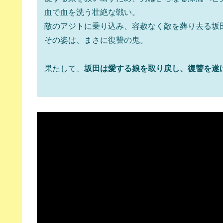
血で血を洗う壮絶な戦い。
敵のアジトに乗り込み、容赦なく敵を葬り去る坂
その姿は、まさに復讐の鬼。
果たして、
坂田は愛する娘を取り戻し、復讐を遂