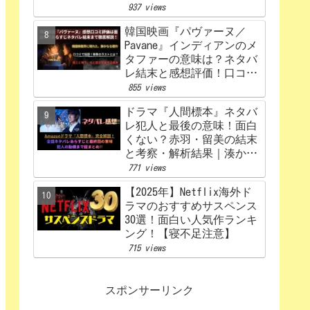
うなる？あらすじから原
937 views
作、キャスト相関図まで徹
韓国映画『パヴァーヌ／
底解説【赤楚衛二×カン・
Pavane』インディアンのメ
ヘウォン】
タファーの意味は？ネタバ
レ結末と感想評価！口コミ
あらすじ徹底考察
855 views
【Netflix】
ドラマ『人間標本』ネタバ
レ犯人と最後の意味！面白
くない？赤羽・留美の結末
と考察・解析結果｜湊かな
えあらすじ
771 views
【2025年】Netflix海外ド
ラマのおすすめサスペンス
30選！面白い人気作ランキ
ング！【寝不足注意】
715 views
スポンサーリンク