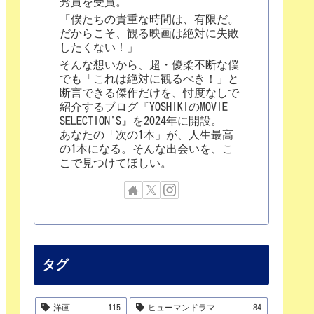
秀賞を受賞。
「僕たちの貴重な時間は、有限だ。
だからこそ、観る映画は絶対に失敗
したくない！」
そんな想いから、超・優柔不断な僕
でも「これは絶対に観るべき！」と
断言できる傑作だけを、忖度なしで
紹介するブログ『YOSHIKIのMOVIE
SELECTION'S』を2024年に開設。
あなたの「次の1本」が、人生最高
の1本になる。そんな出会いを、こ
こで見つけてほしい。
タグ
洋画
115
ヒューマンドラマ
84