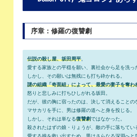
序章：修羅の復讐劇
伝説の殺し屋、坂田周平
。
愛する家族との平穏を願い、裏社会から足を洗っ
しかし、その願いは無残にも打ち砕かれる。
謎の組織「奇面組」によって、最愛の妻子を奪わ
怒りと悲しみに打ちひしがれる坂田。
だが、彼の胸に宿ったのは、決して消えることの
マサカリを手に、男は修羅の道へと身を投じる。
しかし、それは単なる
復讐劇
ではなかった。
殺されたはずの娘・りょうが、敵の手に落ちてい
愛する娘を救い出すため、男はさらなる深淵へと