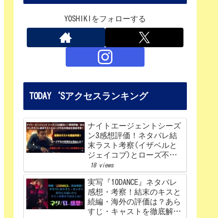
YOSHIKIをフォローする
TODAY‘Sアクセスランキング
ナイトエージェントシーズ
ン3感想評価！ネタバレ結
末ラスト考察(イザベルと
ジェイコブ)とローズ不在
の理由を解説‼
18 views
実写『10DANCE』ネタバレ
感想・考察！結末のキスと
続編・海外の評価は？あら
すじ・キャストを徹底解