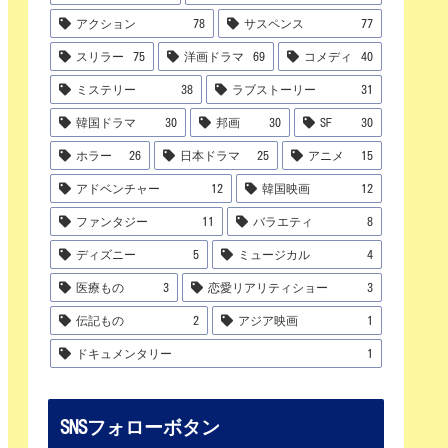
アクション
78
サスペンス
77
スリラー
75
洋画ドラマ
69
コメディ
40
ミステリー
38
ラブストーリー
31
韓国ドラマ
30
邦画
30
SF
30
ホラー
26
日本ドラマ
25
アニメ
15
アドベンチャー
12
韓国映画
12
ファンタジー
11
バラエティ
8
ディズニー
5
ミュージカル
4
医療もの
3
恋愛リアリティショー
3
伝記もの
2
アジア映画
1
ドキュメンタリー
1
SNSフォローボタン