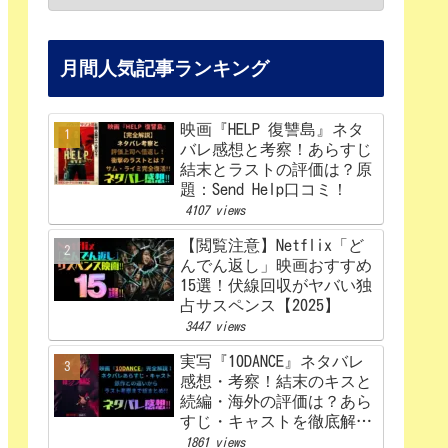
月間人気記事ランキング
映画『HELP 復讐島』ネタ
バレ感想と考察！あらすじ
結末とラストの評価は？原
題：Send Help口コミ！
4107 views
【閲覧注意】Netflix「ど
んでん返し」映画おすすめ
15選！伏線回収がヤバい独
占サスペンス【2025】
3447 views
実写『10DANCE』ネタバレ
感想・考察！結末のキスと
続編・海外の評価は？あら
すじ・キャストを徹底解
説！【Netflix】
1861 views