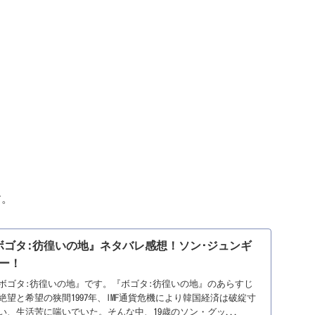
す。
画『ボゴタ:彷徨いの地』ネタバレ感想！ソン･ジュンギ
ー！
ボゴタ:彷徨いの地』です。『ボゴタ:彷徨いの地』のあらすじ
望と希望の狭間1997年、IMF通貨危機により韓国経済は破綻寸
、生活苦に喘いでいた。そんな中、19歳のソン・グッ...