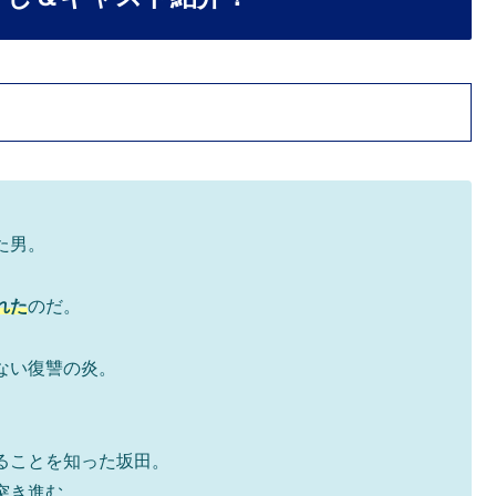
た男。
れた
のだ。
ない復讐の炎。
ることを知った坂田。
突き進む。