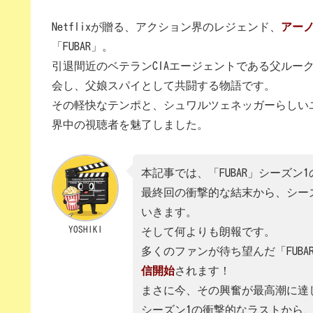
Netflixが贈る、アクション界のレジェンド、
アー
「FUBAR」。
引退間近のベテランCIAエージェントである父ルー
会し、父娘スパイとして共闘する物語です。
その軽快なテンポと、シュワルツェネッガーらしい
界中の視聴者を魅了しました。
本記事では、「FUBAR」シーズ
最終回の衝撃的な結末から、シー
いきます。
YOSHIKI
そして何よりも朗報です。
多くのファンが待ち望んだ「FUBA
信開始
されます！
まさに今、その興奮が最高潮に達
シーズン1の衝撃的なラストから