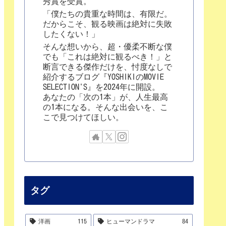
秀賞を受賞。
「僕たちの貴重な時間は、有限だ。
だからこそ、観る映画は絶対に失敗
したくない！」
そんな想いから、超・優柔不断な僕
でも「これは絶対に観るべき！」と
断言できる傑作だけを、忖度なしで
紹介するブログ『YOSHIKIのMOVIE
SELECTION'S』を2024年に開設。
あなたの「次の1本」が、人生最高
の1本になる。そんな出会いを、こ
こで見つけてほしい。
タグ
洋画
115
ヒューマンドラマ
84