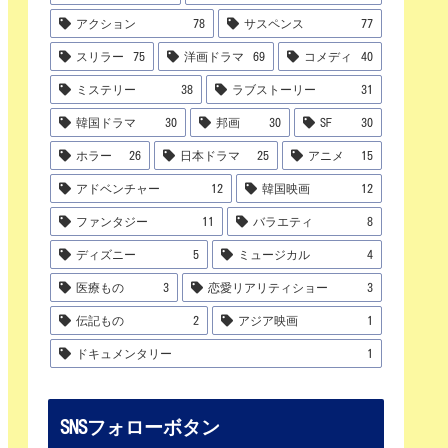
アクション
78
サスペンス
77
スリラー
75
洋画ドラマ
69
コメディ
40
ミステリー
38
ラブストーリー
31
韓国ドラマ
30
邦画
30
SF
30
ホラー
26
日本ドラマ
25
アニメ
15
アドベンチャー
12
韓国映画
12
ファンタジー
11
バラエティ
8
ディズニー
5
ミュージカル
4
医療もの
3
恋愛リアリティショー
3
伝記もの
2
アジア映画
1
ドキュメンタリー
1
SNSフォローボタン