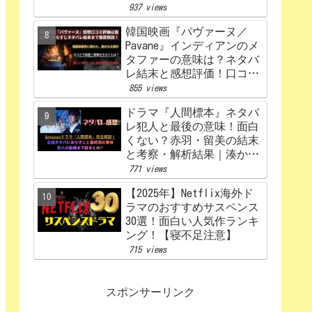
うなる？あらすじから原
937 views
作、キャスト相関図まで徹
韓国映画『パヴァーヌ／
底解説【赤楚衛二×カン・
Pavane』インディアンのメ
ヘウォン】
タファーの意味は？ネタバ
レ結末と感想評価！口コミ
あらすじ徹底考察
855 views
【Netflix】
ドラマ『人間標本』ネタバ
レ犯人と最後の意味！面白
くない？赤羽・留美の結末
と考察・解析結果｜湊かな
えあらすじ
771 views
【2025年】Netflix海外ド
ラマのおすすめサスペンス
30選！面白い人気作ランキ
ング！【寝不足注意】
715 views
スポンサーリンク