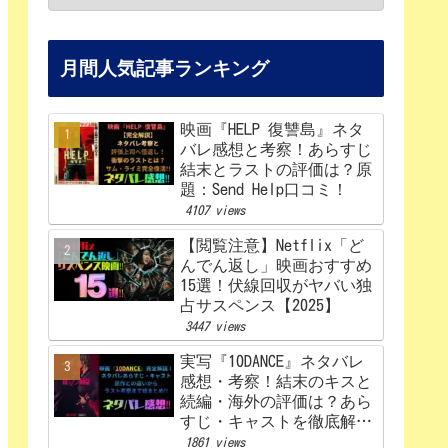
月間人気記事ランキング
映画『HELP 復讐島』ネタ
バレ感想と考察！あらすじ
結末とラストの評価は？原
題：Send Help口コミ！
4107 views
【閲覧注意】Netflix「ど
んでん返し」映画おすすめ
15選！伏線回収がヤバい独
占サスペンス【2025】
3447 views
実写『10DANCE』ネタバレ
感想・考察！結末のキスと
続編・海外の評価は？あら
すじ・キャストを徹底解
説！【Netflix】
1861 views