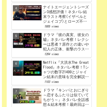
ナイトエージェントシーズ
ン3感想評価！ネタバレ結
末ラスト考察(イザベルと
ジェイコブ)とローズ不在
の理由を解説‼
1805 views
ドラマ『彼の真実、彼女の
嘘』ネタバレ考察！レクシ
ーは悪者？原作との違いや
犯人の正体、衝撃のラスト
まで完全解説
1264 views
Netflix『大洪水The Great
Flood』ネタバレ考察！Tシ
ャツの数字21499とジャイ
ン結末の意味を完全解説！
感想、評価！
1103 views
ドラマ『キンパとおにぎり
～恋するふたりは似ていて
ちがう～』ネタバレ全話感
想＆結末考察！最終回はど