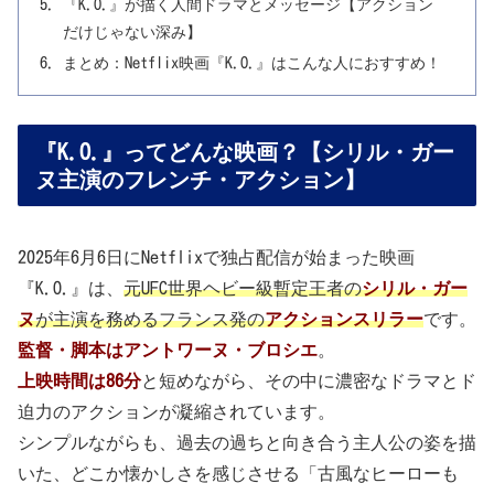
『K.O.』が描く人間ドラマとメッセージ【アクション
だけじゃない深み】
まとめ：Netflix映画『K.O.』はこんな人におすすめ！
『K.O.』ってどんな映画？【シリル・ガー
ヌ主演のフレンチ・アクション】
2025年6月6日にNetflixで独占配信が始まった映画
『K.O.』は、
元UFC世界ヘビー級暫定王者の
シリル・ガー
ヌ
が主演を務めるフランス発の
アクションスリラー
です。
監督・脚本はアントワーヌ・ブロシエ
。
上映時間は86分
と短めながら、その中に濃密なドラマとド
迫力のアクションが凝縮されています。
シンプルながらも、過去の過ちと向き合う主人公の姿を描
いた、どこか懐かしさを感じさせる「古風なヒーローも