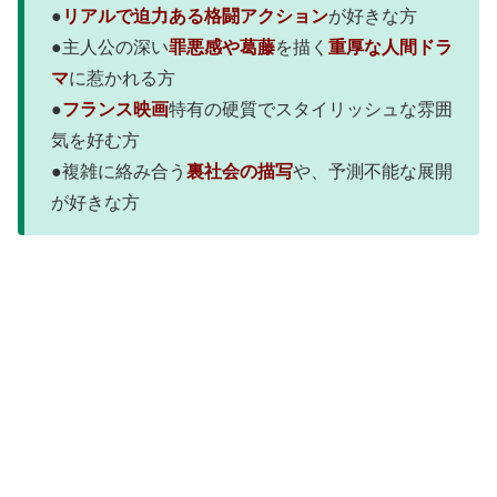
●
リアルで迫力ある格闘アクション
が好きな方
●主人公の深い
罪悪感や葛藤
を描く
重厚な人間ドラ
マ
に惹かれる方
●
フランス映画
特有の硬質でスタイリッシュな雰囲
気を好む方
●複雑に絡み合う
裏社会の描写
や、予測不能な展開
が好きな方