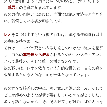
グでの悲劇によって負った深い心の傷と、それに対する
「
贖罪
」
の意識に苛まれています。
彼の力強い肉体とは裏腹に、内面では絶えず過去と向き合
い、苦悩している姿が印象的です。
レオ
を見つけ出すという彼の行動は、単なる依頼遂行以上
の意味を持ちません。
それは、エンゾの死という取り返しのつかない過去を精算
し、自らの
罪悪感から解放
されるための、バスティアンに
とって最後の、そして唯一の機会なのです。
彼の戦いは、レオを救うという外的な目的と、自らの魂を
救済するという内的な目的が一体となっています。
彼の静かな眼差しの中に、強い意志と深い悲しみ、そして
どこか諦めのような感情が混在しているのを感じました。
多くを語らないからこそ、その眼差しが雄弁に彼の内面を