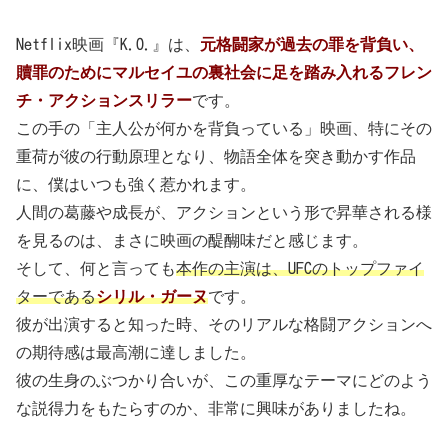
Netflix映画『K.O.』は、
元格闘家が過去の罪を背負い、
贖罪のためにマルセイユの裏社会に足を踏み入れるフレン
チ・アクションスリラー
です。
この手の「主人公が何かを背負っている」映画、特にその
重荷が彼の行動原理となり、物語全体を突き動かす作品
に、僕はいつも強く惹かれます。
人間の葛藤や成長が、アクションという形で昇華される様
を見るのは、まさに映画の醍醐味だと感じます。
そして、何と言っても
本作の主演は、UFCのトップファイ
ターである
シリル・ガーヌ
です。
彼が出演すると知った時、そのリアルな格闘アクションへ
の期待感は最高潮に達しました。
彼の生身のぶつかり合いが、この重厚なテーマにどのよう
な説得力をもたらすのか、非常に興味がありましたね。