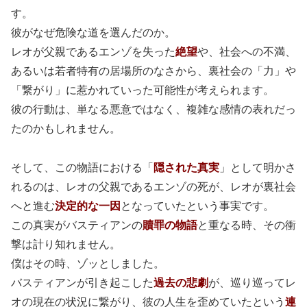
す。
彼がなぜ危険な道を選んだのか。
レオが父親であるエンゾを失った
絶望
や、社会への不満、
あるいは若者特有の居場所のなさから、裏社会の「力」や
「繋がり」に惹かれていった可能性が考えられます。
彼の行動は、単なる悪意ではなく、複雑な感情の表れだっ
たのかもしれません。
そして、この物語における「
隠された真実
」として明かさ
れるのは、レオの父親であるエンゾの死が、レオが裏社会
へと進む
決定的な一因
となっていたという事実です。
この真実がバスティアンの
贖罪の物語
と重なる時、その衝
撃は計り知れません。
僕はその時、ゾッとしました。
バスティアンが引き起こした
過去の悲劇
が、巡り巡ってレ
オの現在の状況に繋がり、彼の人生を歪めていたという
連