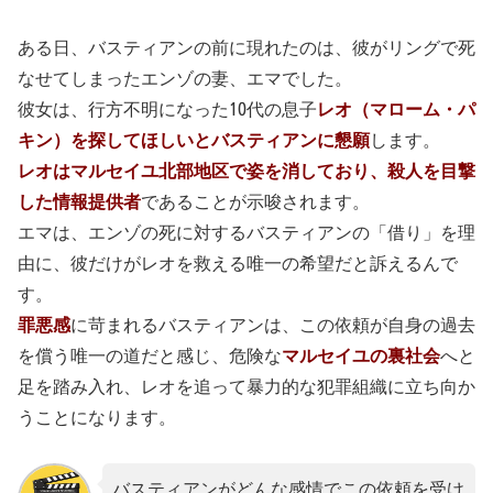
ある日、バスティアンの前に現れたのは、彼がリングで死
なせてしまったエンゾの妻、エマでした。
彼女は、行方不明になった10代の息子
レオ（マローム・パ
キン）を探してほしいとバスティアンに懇願
します。
レオはマルセイユ北部地区で姿を消しており、殺人を目撃
した情報提供者
であることが示唆されます。
エマは、エンゾの死に対するバスティアンの「借り」を理
由に、彼だけがレオを救える唯一の希望だと訴えるんで
す。
罪悪感
に苛まれるバスティアンは、この依頼が自身の過去
を償う唯一の道だと感じ、危険な
マルセイユの裏社会
へと
足を踏み入れ、レオを追って暴力的な犯罪組織に立ち向か
うことになります。
バスティアンがどんな感情でこの依頼を受け