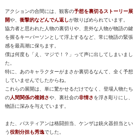
アクションの合間には、観客の
予想を裏切るストーリー展
開
や、
衝撃的などんでん返し
が散りばめられています。
協力者と思われた人物の裏切りや、意外な人物が物語の鍵
を握るキーパーソンとして浮上するなど、常に物語の緊張
感を最高潮に保ちます。
僕は何度も「え、マジで！？」って声に出してしまいまし
た。
特に、あのキャラクターがまさか裏切るなんて、全く予想
していませんでしたからね。
これらの展開は、単に驚かせるだけでなく、登場人物たち
の
人間関係の複雑さ
や、裏社会の
非情さ
を浮き彫りにし、
物語に深みを与えています。
また、バスティアンは格闘担当、ケンザは銃火器担当とい
う
役割分担も秀逸
でした。