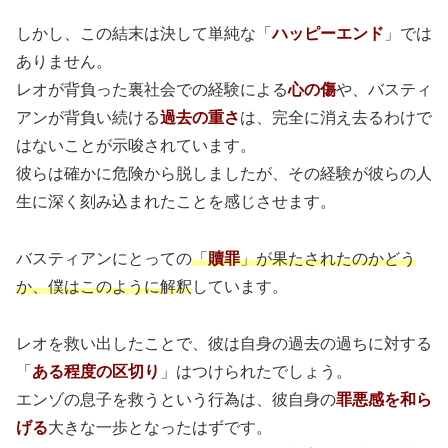
しかし、この結末は決して単純な「
ハッピーエンド
」では
ありません。
レオが背負った裏社会での経験による
心の傷
や、バスティ
アンが背負い続ける
過去の重さ
は、完全に消え去るわけで
はないことが示唆されています。
彼らは確かに危険から脱しましたが、その経験が彼らの人
生に深く刻み込まれたことを感じさせます。
バスティアンにとっての
「
贖罪
」が果たされたのかどう
か、僕はこのように解釈
しています。
レオを救い出したことで、彼は自身の過去の過ちに対する
「
ある程度の区切り
」はつけられたでしょう。
エンゾの息子を救うという行為は、彼自身の
罪悪感を和ら
げる
大きな一歩となったはずです。