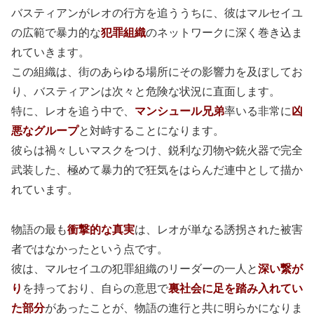
バスティアンがレオの行方を追ううちに、彼はマルセイユ
の広範で暴力的な
犯罪組織
のネットワークに深く巻き込ま
れていきます。
この組織は、街のあらゆる場所にその影響力を及ぼしてお
り、バスティアンは次々と危険な状況に直面します。
特に、レオを追う中で、
マンシュール兄弟
率いる非常に
凶
悪なグループ
と対峙することになります。
彼らは禍々しいマスクをつけ、鋭利な刃物や銃火器で完全
武装した、極めて暴力的で狂気をはらんだ連中として描か
れています。
物語の最も
衝撃的な真実
は、レオが単なる誘拐された被害
者ではなかったという点です。
彼は、マルセイユの犯罪組織のリーダーの一人と
深い繋が
り
を持っており、自らの意思で
裏社会に足を踏み入れてい
た部分
があったことが、物語の進行と共に明らかになりま