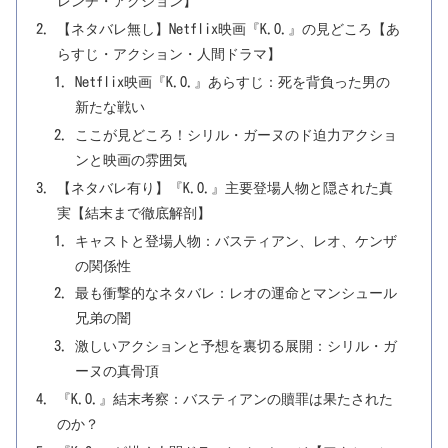
レンチ・アクション】
【ネタバレ無し】Netflix映画『K.O.』の見どころ【あ
らすじ・アクション・人間ドラマ】
Netflix映画『K.O.』あらすじ：死を背負った男の
新たな戦い
ここが見どころ！シリル・ガーヌのド迫力アクショ
ンと映画の雰囲気
【ネタバレ有り】『K.O.』主要登場人物と隠された真
実【結末まで徹底解剖】
キャストと登場人物：バスティアン、レオ、ケンザ
の関係性
最も衝撃的なネタバレ：レオの運命とマンシュール
兄弟の闇
激しいアクションと予想を裏切る展開：シリル・ガ
ーヌの真骨頂
『K.O.』結末考察：バスティアンの贖罪は果たされた
のか？