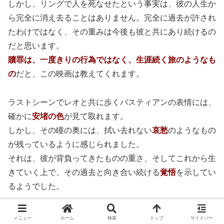
しかし、リングで人を死なせたという事実は、彼の人生か
ら完全に消え去ることはありません。完全に過去が許され
たわけではなく、その重みは今後も彼と共にあり続けるの
だと思います。
贖罪は、一度きりの行為ではなく、生涯続く旅のようなも
の
だと、この映画は教えてくれます。
ラストシーンでレオと共に歩くバスティアンの表情には、
確かに
安堵の色
が見て取れます。
しかし、その瞳の奥には、拭い去れない
哀愁
のようなもの
が残っているように感じられました。
それは、彼が背負ってきたものの重さ、そしてこれから生
きていく上で、その過去と向き合い続ける
覚悟
を示してい
るようでした。
メニュー
ホーム
検索
トップ
サイドバー