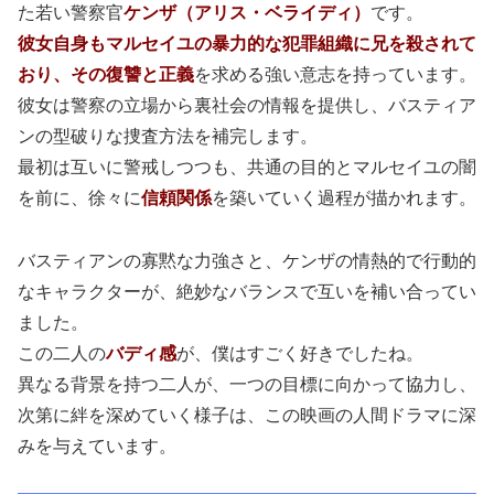
た若い警察官
ケンザ（アリス・ベライディ）
です。
彼女自身もマルセイユの暴力的な犯罪組織に兄を殺されて
おり、その復讐と正義
を求める強い意志を持っています。
彼女は警察の立場から裏社会の情報を提供し、バスティア
ンの型破りな捜査方法を補完します。
最初は互いに警戒しつつも、共通の目的とマルセイユの闇
を前に、徐々に
信頼関係
を築いていく過程が描かれます。
バスティアンの寡黙な力強さと、ケンザの情熱的で行動的
なキャラクターが、絶妙なバランスで互いを補い合ってい
ました。
この二人の
バディ感
が、僕はすごく好きでしたね。
異なる背景を持つ二人が、一つの目標に向かって協力し、
次第に絆を深めていく様子は、この映画の人間ドラマに深
みを与えています。