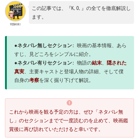
この記事では、『K.O.』の全てを徹底解説し
ます。
YOSHIKI
●
ネタバレ無しセクション
: 映画の基本情報、あら
すじ、見どころをシンプルに紹介。
●ネタバレ有りセクション
: 物語の
結末
、
隠された
真実
、主要キャストと登場人物の詳細、そして僕
自身の
考察
を深く掘り下げて解説。
これから映画を観る予定の方は、ぜひ「ネタバレ無
し」のセクションまでで一度読むのを止めて、映画鑑
賞後に再び訪れていただけると幸いです。