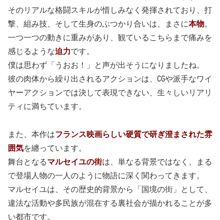
そのリアルな格闘スキルが惜しみなく発揮されており、打
撃、組み技、そして生身のぶつかり合いは、まさに
本物
。
一つ一つの動きに重みがあり、観ているこちらまで痛みを
感じるような
迫力
です。
僕は思わず「うおお！」と声が出そうになりましたね。
彼の肉体から繰り出されるアクションは、CGや派手なワイ
ヤーアクションでは決して表現できない、生々しいリアリ
ティに満ちています。
また、本作は
フランス映画らしい硬質で研ぎ澄まされた雰
囲気
を纏っています。
舞台となる
マルセイユの街
は、単なる背景ではなく、まる
で登場人物の一人のように物語に深く関わってきます。
マルセイユは、その歴史的背景から「国境の街」として、
違法な活動や多民族が混在する裏社会が描かれることが多
い都市です。