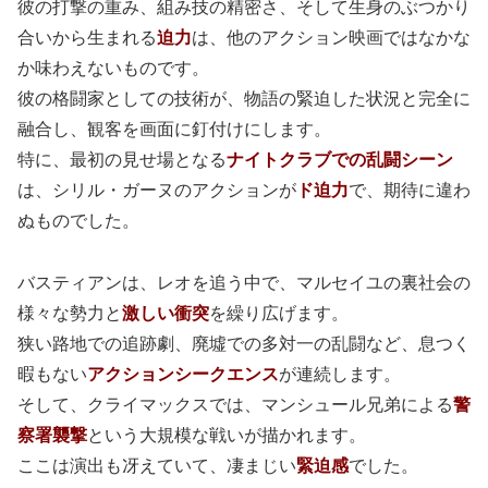
彼の打撃の重み、組み技の精密さ、そして生身のぶつかり
合いから生まれる
迫力
は、他のアクション映画ではなかな
か味わえないものです。
彼の格闘家としての技術が、物語の緊迫した状況と完全に
融合し、観客を画面に釘付けにします。
特に、最初の見せ場となる
ナイトクラブでの乱闘シーン
は、シリル・ガーヌのアクションが
ド迫力
で、期待に違わ
ぬものでした。
バスティアンは、レオを追う中で、マルセイユの裏社会の
様々な勢力と
激しい衝突
を繰り広げます。
狭い路地での追跡劇、廃墟での多対一の乱闘など、息つく
暇もない
アクションシークエンス
が連続します。
そして、クライマックスでは、マンシュール兄弟による
警
察署襲撃
という大規模な戦いが描かれます。
ここは演出も冴えていて、凄まじい
緊迫感
でした。