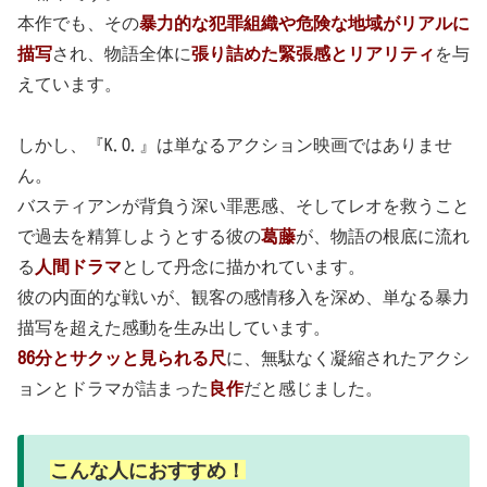
本作でも、その
暴力的な犯罪組織や危険な地域がリアルに
描写
され、物語全体に
張り詰めた緊張感とリアリティ
を与
えています。
しかし、『K.O.』は単なるアクション映画ではありませ
ん。
バスティアンが背負う深い罪悪感、そしてレオを救うこと
で過去を精算しようとする彼の
葛藤
が、物語の根底に流れ
る
人間ドラマ
として丹念に描かれています。
彼の内面的な戦いが、観客の感情移入を深め、単なる暴力
描写を超えた感動を生み出しています。
86分とサクッと見られる尺
に、無駄なく凝縮されたアクシ
ョンとドラマが詰まった
良作
だと感じました。
こんな人におすすめ！