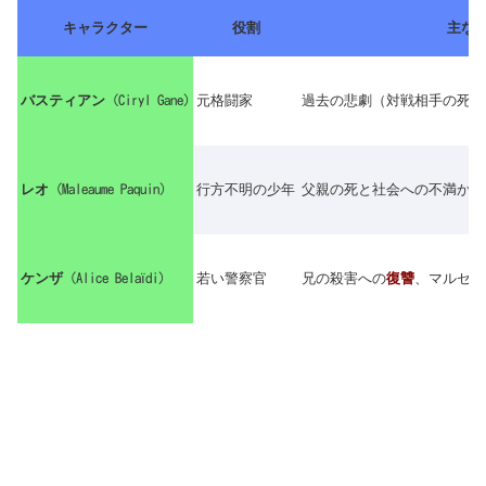
キャラクター
役割
主な動
バスティアン
(Ciryl Gane)
元格闘家
過去の悲劇（対戦相手の死）
レオ
(Maleaume Paquin)
行方不明の少年
父親の死と社会への不満から
ケンザ
(Alice Belaïdi)
若い警察官
兄の殺害への
復讐
、マルセイ