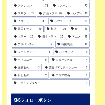
アクション
78
サスペンス
77
スリラー
75
洋画ドラマ
69
コメディ
40
ミステリー
38
ラブストーリー
31
韓国ドラマ
30
邦画
30
SF
30
ホラー
26
日本ドラマ
25
アニメ
15
アドベンチャー
12
韓国映画
12
ファンタジー
11
バラエティ
8
ディズニー
5
ミュージカル
4
医療もの
3
恋愛リアリティショー
3
伝記もの
2
アジア映画
1
ドキュメンタリー
1
SNSフォローボタン