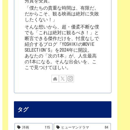
秀賞を受賞。
「僕たちの貴重な時間は、有限だ。
だからこそ、観る映画は絶対に失敗
したくない！」
そんな想いから、超・優柔不断な僕
でも「これは絶対に観るべき！」と
断言できる傑作だけを、忖度なしで
紹介するブログ『YOSHIKIのMOVIE
SELECTION'S』を2024年に開設。
あなたの「次の1本」が、人生最高
の1本になる。そんな出会いを、こ
こで見つけてほしい。
タグ
洋画
115
ヒューマンドラマ
84