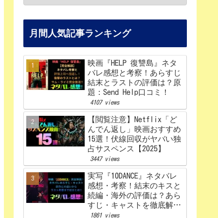
月間人気記事ランキング
映画『HELP 復讐島』ネタ
バレ感想と考察！あらすじ
結末とラストの評価は？原
題：Send Help口コミ！
4107 views
【閲覧注意】Netflix「ど
んでん返し」映画おすすめ
15選！伏線回収がヤバい独
占サスペンス【2025】
3447 views
実写『10DANCE』ネタバレ
感想・考察！結末のキスと
続編・海外の評価は？あら
すじ・キャストを徹底解
説！【Netflix】
1861 views