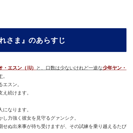
れさま』のあらすじ
オ・エスン（IU）
と、口数は少ないけれど一途な
少年ヤン・
す
。
るエスン。
支え続けます。
人になります。
かし力強く彼女を見守るグァンシク。
期せぬ出来事が待ち受けますが、その試練を乗り越えるたび