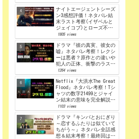
ナイトエージェントシーズ
ン3感想評価！ネタバレ結
末ラスト考察(イザベルと
ジェイコブ)とローズ不在
の理由を解説‼
1805 views
ドラマ『彼の真実、彼女の
嘘』ネタバレ考察！レクシ
ーは悪者？原作との違いや
犯人の正体、衝撃のラスト
まで完全解説
1264 views
Netflix『大洪水The Great
Flood』ネタバレ考察！Tシ
ャツの数字21499とジャイ
ン結末の意味を完全解説！
感想、評価！
1103 views
ドラマ『キンパとおにぎり
～恋するふたりは似ていて
ちがう～』ネタバレ全話感
想＆結末考察！最終回はど