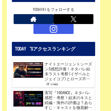
YOSHIKIをフォローする
TODAY‘Sアクセスランキング
ナイトエージェントシーズ
ン3感想評価！ネタバレ結
末ラスト考察(イザベルと
ジェイコブ)とローズ不在
の理由を解説‼
18 views
実写『10DANCE』ネタバレ
感想・考察！結末のキスと
続編・海外の評価は？あら
すじ・キャストを徹底解