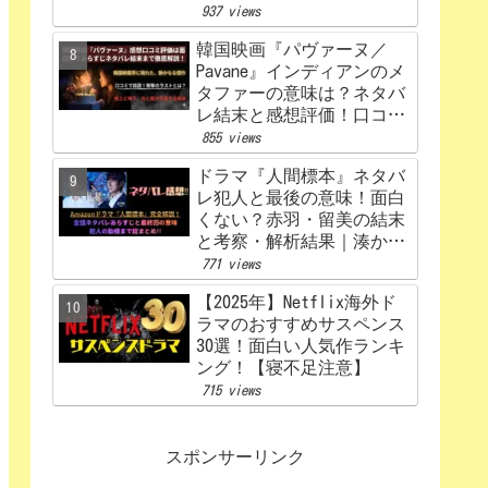
うなる？あらすじから原
937 views
作、キャスト相関図まで徹
韓国映画『パヴァーヌ／
底解説【赤楚衛二×カン・
Pavane』インディアンのメ
ヘウォン】
タファーの意味は？ネタバ
レ結末と感想評価！口コミ
あらすじ徹底考察
855 views
【Netflix】
ドラマ『人間標本』ネタバ
レ犯人と最後の意味！面白
くない？赤羽・留美の結末
と考察・解析結果｜湊かな
えあらすじ
771 views
【2025年】Netflix海外ド
ラマのおすすめサスペンス
30選！面白い人気作ランキ
ング！【寝不足注意】
715 views
スポンサーリンク