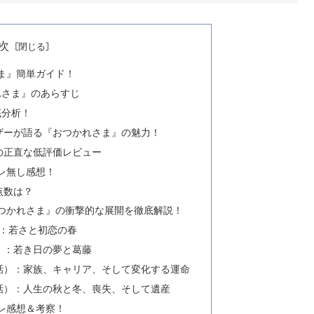
次
さま』簡単ガイド！
れさま』のあらすじ
底分析！
ユーザーが語る『おつかれさま』の魅力！
ザーの正直な低評価レビュー
バレ無し感想！
点数は？
『おつかれさま』の衝撃的な展開を徹底解説！
）：若さと初恋の春
話）：若き日の夢と葛藤
12話）：家族、キャリア、そして変化する運命
16話）：人生の秋と冬、喪失、そして遺産
バレ感想＆考察！