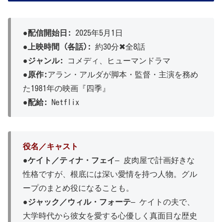
●配信開始日:
2025年5月1日
●上映時間 (各話):
約30分✖全8話
●ジャンル:
コメディ、ヒューマンドラマ
●
原作:
アラン・アルダが脚本・監督・主演を務め
た1981年の映画『四季』
●
配給:
Netflix
役名／キャスト
●
ケイト／ティナ・フェイ
– 皮肉屋で計画好きな
性格ですが、根底には深い愛情を持つ人物。グル
ープのまとめ役になることも。
●
ジャック／ウィル・フォーテ
– ケイトの夫で、
大学時代から彼女を愛する心優しく真面目な歴史