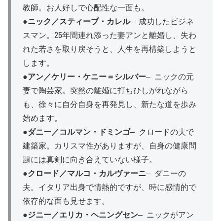
教師。お人好しで心配性な一面も。
●
ニック／スティーブ・カレル
– 成功したビジネ
スマン。25年間連れ添った妻アンと離婚し、失わ
れた若さを取り戻そうと、人生を再構築しようと
します。
●
アン／ケリー・ケニー＝シルバー
– ニックの元
妻で陶芸家。突然の離婚に打ちひしがれながら
も、徐々に自分自身を再発見し、新たな道を歩み
始めます。
●
ダニー／コルマン・ドミンゴ
– クロードの夫で
建築家。カリスマ性がありますが、自身の健康問
題には真剣に向き合えていない様子。
●
クロード／マルコ・カルヴァーニ
– ダニーの
夫。イタリア出身で情熱的ですが、時に感情的で
依存的な面も見せます。
●
ジニー／エリカ・ヘニングセン
– ニックがアン