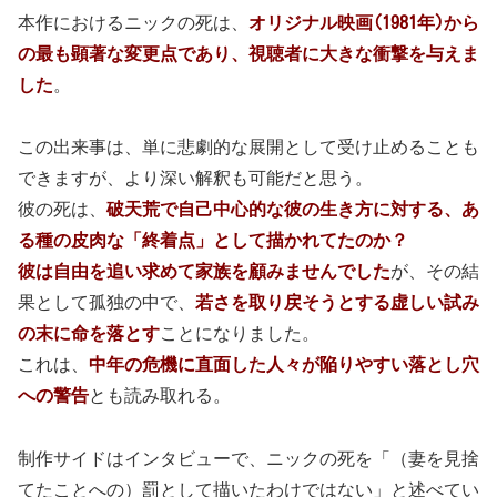
本作におけるニックの死は、
オリジナル映画(1981年)から
の最も顕著な変更点であり、視聴者に大きな衝撃を与えま
した
。
この出来事は、単に悲劇的な展開として受け止めることも
できますが、より深い解釈も可能だと思う。
彼の死は、
破天荒で自己中心的な彼の生き方に対する、あ
る種の皮肉な「終着点」として描かれてたのか？
彼は自由を追い求めて家族を顧みませんでした
が、その結
果として孤独の中で、
若さを取り戻そうとする虚しい試み
の末に命を落とす
ことになりました。
これは、
中年の危機に直面した人々が陥りやすい落とし穴
への警告
とも読み取れる。
制作サイドはインタビューで、ニックの死を「（妻を見捨
てたことへの）罰として描いたわけではない」と述べてい