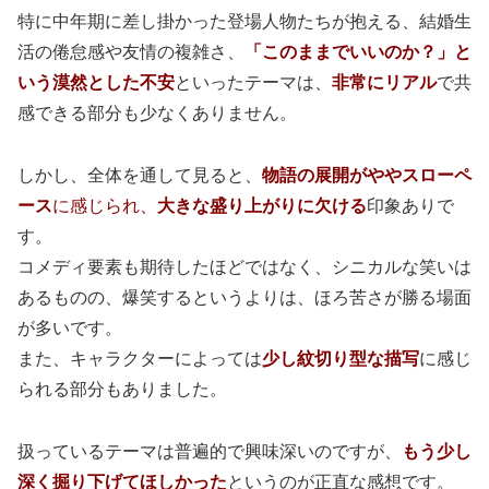
特に中年期に差し掛かった登場人物たちが抱える、結婚生
活の倦怠感や友情の複雑さ、
「このままでいいのか？」と
いう漠然とした不安
といったテーマは、
非常にリアル
で共
感できる部分も少なくありません。
しかし、全体を通して見ると、
物語の展開がややスローペ
ース
に感じられ、
大きな盛り上がりに欠ける
印象ありで
す。
コメディ要素も期待したほどではなく、シニカルな笑いは
あるものの、爆笑するというよりは、ほろ苦さが勝る場面
が多いです。
また、キャラクターによっては
少し紋切り型な描写
に感じ
られる部分もありました。
扱っているテーマは普遍的で興味深いのですが、
もう少し
深く掘り下げてほしかった
というのが正直な感想です。