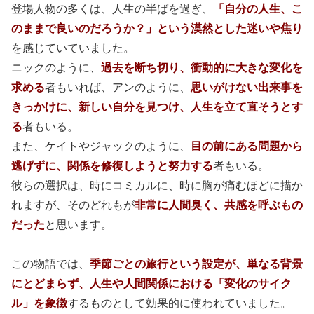
登場人物の多くは、人生の半ばを過ぎ、
「自分の人生、こ
のままで良いのだろうか？」という漠然とした迷いや焦り
を感じていていました。
ニックのように、
過去を断ち切り、衝動的に大きな変化を
求める
者もいれば、アンのように、
思いがけない出来事を
きっかけに、新しい自分を見つけ、人生を立て直そうとす
る
者もいる。
また、ケイトやジャックのように、
目の前にある問題から
逃げずに、関係を修復しようと努力する
者もいる。
彼らの選択は、時にコミカルに、時に胸が痛むほどに描か
れますが、そのどれもが
非常に人間臭く、共感を呼ぶもの
だった
と思います。
この物語では、
季節ごとの旅行という設定が、単なる背景
にとどまらず、人生や人間関係における「変化のサイク
ル」を象徴
するものとして効果的に使われていました。