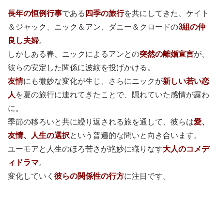
長年の恒例行事
である
四季の旅行
を共にしてきた、ケイト
＆ジャック、ニック＆アン、ダニー＆クロードの
3組の仲
良し夫婦
。
しかしある春、ニックによるアンとの
突然の離婚宣言
が、
彼らの安定した関係に波紋を投げかける。
友情
にも微妙な変化が生じ、さらにニックが
新しい若い恋
人
を夏の旅行に連れてきたことで、隠れていた感情が露わ
に。
季節の移ろいと共に繰り返される旅を通して、彼らは
愛、
友情、人生の選択
という普遍的な問いと向き合います。
ユーモアと人生のほろ苦さが絶妙に織りなす
大人のコメデ
ィドラマ
。
変化していく
彼らの関係性の行方
に注目です。