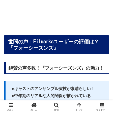
世間の声：Filmarksユーザーの評価は？
『フォーシーズンズ』
絶賛の声多数！『フォーシーズンズ』の魅力！
●キャストのアンサンブル演技が素晴らしい！
●中年期のリアルな人間関係が描かれている
●ユーモアとペーソスの絶妙なバランス
●心温まるストーリーと後味
メニュー
ホーム
検索
トップ
サイドバー