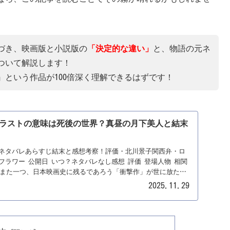
づき、映画版と小説版の
「決定的な違い」
と、物語の元ネ
ついて解説します！
という作品が100倍深く理解できるはずです！
ラストの意味は死後の世界？真昼の月下美人と結末
ネタバレあらすじ結末と感想考察！評価・北川景子関西弁・ロ
ラワー 公開日 いつ？ネタバレなし感想 評価 登場人物 相関
28日。また一つ、日本映画史に残るであろう「衝撃作」が世に放たれ
スワン』で日本中を涙で濡らした内田英治監督。あれから5年。
2025.11.29
愛」の形を問うために選んだ舞台は、煌びやかで残酷な「夜の
ルは、『ナイトフラワー（Night Flower）』。主演は、国民
、断言します。この映画に、あなたが知っている「美しくて凛
せん。そこにいるのは、髪を振り乱し、関西弁で罵声を浴び