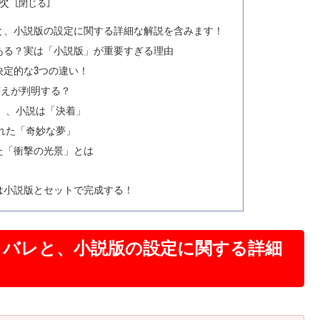
次
すする一人の「母親」です。さらに共演には、実力派・森田望
大介、そしてなんとSUPER BEAVERの渋谷龍太！この異色すぎるキャ
と、小説版の設定に関する詳細な解説を含みます！
な映画になるはずがないんです。「昼は母親、夜はドラッグの
女たちの、あまりにも切なく、疾走感あふれるノワール・サス
ある？実は「小説版」が重要すぎる理由
決定的な3つの違い！
答えが判明する？
」、小説は「決着」
れた「奇妙な夢」
た「衝撃の光景」とは
は小説版とセットで完成する！
タバレと、小説版の設定に関する詳細