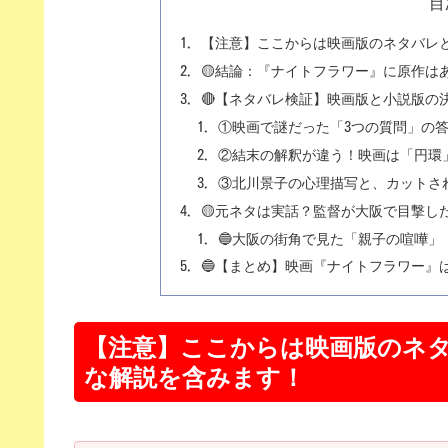
目
せ、生きるために泥水を
智、Snow Manの佐久間
【注意】ここからは映画版のネタバレ
ストが揃って、タダごと
売人」。道を踏み外した
🟡結論：『ナイトフラワー』に原作は
ペンス。公開...
🔴【ネタバレ検証】映画版と小説版の
①映画で謎だった「3つの質問」の
②結末の解釈が違う！映画は「円環
③北川景子の心理描写と、カットさ
🟡元ネタは実話？監督が大阪で目撃し
🔵大阪の街角で見た「親子の喧嘩」
🔵【まとめ】映画『ナイトフラワー』
【注意】ここからは映画版のネ
な解説を含みます！