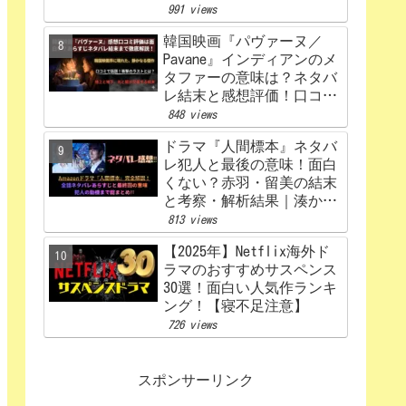
うなる？あらすじから原
991 views
作、キャスト相関図まで徹
韓国映画『パヴァーヌ／
底解説【赤楚衛二×カン・
Pavane』インディアンのメ
ヘウォン】
タファーの意味は？ネタバ
レ結末と感想評価！口コミ
あらすじ徹底考察
848 views
【Netflix】
ドラマ『人間標本』ネタバ
レ犯人と最後の意味！面白
くない？赤羽・留美の結末
と考察・解析結果｜湊かな
えあらすじ
813 views
【2025年】Netflix海外ド
ラマのおすすめサスペンス
30選！面白い人気作ランキ
ング！【寝不足注意】
726 views
スポンサーリンク