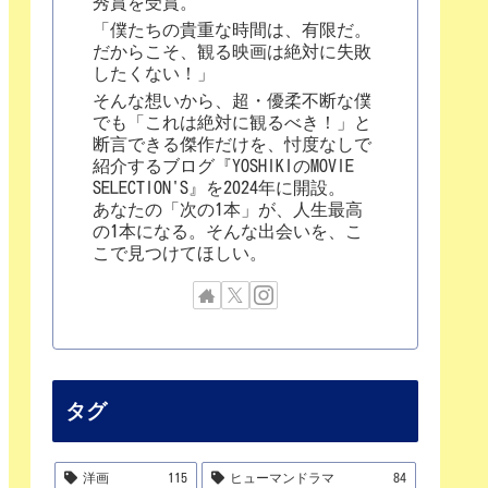
秀賞を受賞。
「僕たちの貴重な時間は、有限だ。
だからこそ、観る映画は絶対に失敗
したくない！」
そんな想いから、超・優柔不断な僕
でも「これは絶対に観るべき！」と
断言できる傑作だけを、忖度なしで
紹介するブログ『YOSHIKIのMOVIE
SELECTION'S』を2024年に開設。
あなたの「次の1本」が、人生最高
の1本になる。そんな出会いを、こ
こで見つけてほしい。
タグ
洋画
115
ヒューマンドラマ
84