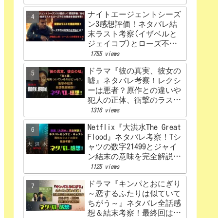
ナイトエージェントシーズ
ン3感想評価！ネタバレ結
末ラスト考察(イザベルと
ジェイコブ)とローズ不在
の理由を解説‼
1755 views
ドラマ『彼の真実、彼女の
嘘』ネタバレ考察！レクシ
ーは悪者？原作との違いや
犯人の正体、衝撃のラスト
まで完全解説
1316 views
Netflix『大洪水The Great
Flood』ネタバレ考察！Tシ
ャツの数字21499とジャイ
ン結末の意味を完全解説！
感想、評価！
1125 views
ドラマ『キンパとおにぎり
～恋するふたりは似ていて
ちがう～』ネタバレ全話感
想＆結末考察！最終回はど