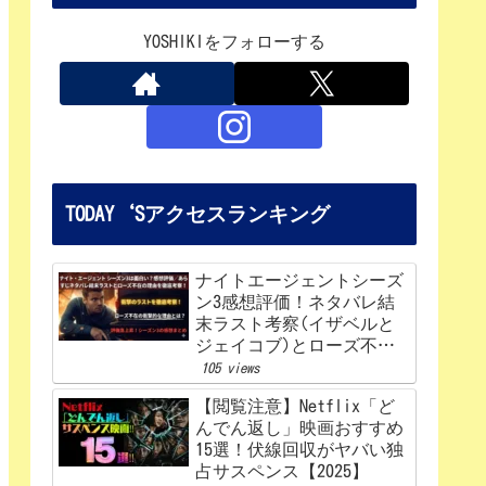
YOSHIKIをフォローする
TODAY‘Sアクセスランキング
ナイトエージェントシーズ
ン3感想評価！ネタバレ結
末ラスト考察(イザベルと
ジェイコブ)とローズ不在
の理由を解説‼
105 views
【閲覧注意】Netflix「ど
んでん返し」映画おすすめ
15選！伏線回収がヤバい独
占サスペンス【2025】