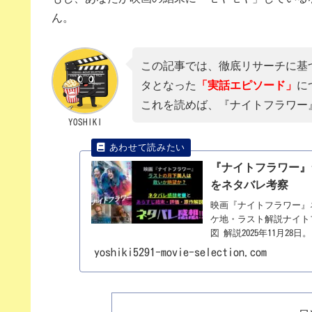
ん。
この記事では、徹底リサーチに基
タとなった
「実話エピソード」
に
これを読めば、『ナイトフラワー』
YOSHIKI
『ナイトフラワー』
をネタバレ考察
映画『ナイトフラワー』
ケ地・ラスト解説ナイトフ
図 解説2025年11月
ました。『ミッドナイト
yoshiki5291-movie-selection.com
彼が新たな「母性」と「
街」でした。最新作のタイト
的女優・北川景子。でも
とした北川景子」はいま