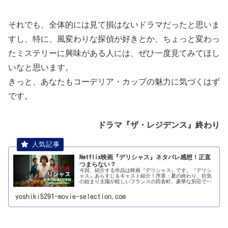
それでも、全体的には見て損はないドラマだったと思いま
すし、特に、風変わりな探偵が好きとか、ちょっと変わっ
たミステリーに興味がある人には、ぜひ一度見てみてほし
いなと思います。
きっと、あなたもコーデリア・カップの魅力に気づくはず
です。
ドラマ『ザ・レジデンス』終わり
Netflix映画『デリシャス』ネタバレ感想！正直
つまらない？
今回、紹介する作品は映画『デリシャス』です。『デリシ
ャス』あらすじ＆キャスト紹介！序章：夏の終わり、狂気
の始まり太陽が眩しいフランスの田舎町。豪華な別荘で夏
休みを過ごす、裕福なドイツ人一家。誰もが羨む理想的な
家族に見えた。しかし、それは表向...
yoshiki5291-movie-selection.com