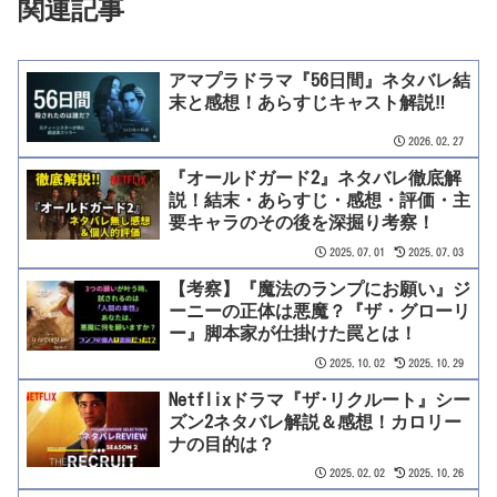
関連記事
アマプラドラマ『56日間』ネタバレ結
末と感想！あらすじキャスト解説‼
2026.02.27
『オールドガード2』ネタバレ徹底解
説！結末・あらすじ・感想・評価・主
要キャラのその後を深掘り考察！
2025.07.01
2025.07.03
【考察】『魔法のランプにお願い』ジ
ーニーの正体は悪魔？『ザ・グローリ
ー』脚本家が仕掛けた罠とは！
2025.10.02
2025.10.29
Netflixドラマ『ザ･リクルート』シー
ズン2ネタバレ解説＆感想！カロリー
ナの目的は？
2025.02.02
2025.10.26