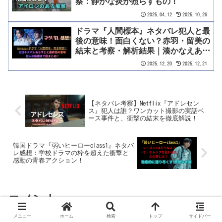
察：静かな炎が照らすもの！
2025.04.12
2025.10.26
ドラマ『人間標本』ネタバレ犯人と最
後の意味！面白くない？赤羽・留美の
結末と考察・解析結果｜湊かなえあら
すじ
2025.12.20
2025.12.21
【ネタバレ考察】Netflix『アドレセン
ス』犯人は誰？ワンカット撮影の実話ベ
ース事件と、衝撃の結末を徹底解説！
韓国ドラマ『弱いヒーローclass1』ネタバ
レ感想：学校ドラマの枠を超えた衝撃と
感動の青春アクション！
コメント
メニュー
ホーム
検索
トップ
サイドバー