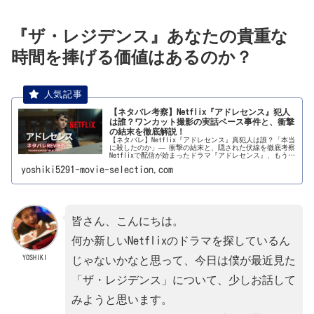
『ザ・レジデンス』あなたの貴重な
時間を捧げる価値はあるのか？
【ネタバレ考察】Netflix『アドレセンス』犯人
は誰？ワンカット撮影の実話ベース事件と、衝撃
の結末を徹底解説！
【ネタバレ】Netflix『アドレセンス』真犯人は誰？「本当
に殺したのか」― 衝撃の結末と、隠された伏線を徹底考察
Netflixで配信が始まったドラマ『アドレセンス』、もう見
ました？クラスメイトを殺しちゃった13歳の少年が主人公
yoshiki5291-movie-selection.com
っていう、な...
皆さん、こんにちは。
何か新しいNetflixのドラマを探しているん
YOSHIKI
じゃないかなと思って、今日は僕が最近見た
「ザ・レジデンス」について、少しお話して
みようと思います。