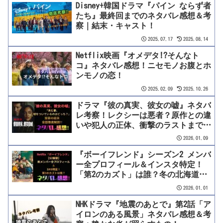
Disney+韓国ドラマ『パイン ならず者
たち』最終回までのネタバレ感想＆考
察｜結末・キャスト！
2025.07.17
2025.08.14
Netflix映画『オメデタ!?そんなト
コ』ネタバレ感想！ニセモノお腹とホ
ンモノの恋！
2025.02.09
2025.10.26
ドラマ『彼の真実、彼女の嘘』ネタバ
レ考察！レクシーは悪者？原作との違
いや犯人の正体、衝撃のラストまで完
全解説
2026.01.09
『ボーイフレンド』シーズン2 メンバ
ー全プロフィール＆インスタ特定！
「第2のカズト」は誰？冬の北海道で
恋が凍る…？
2026.01.01
NHKドラマ『地震のあとで』第2話「ア
イロンのある風景」ネタバレ感想＆考