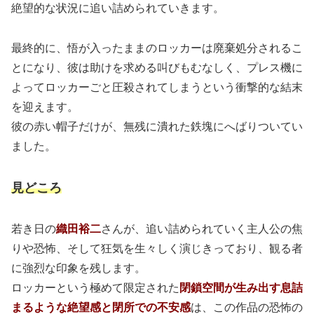
絶望的な状況に追い詰められていきます。
最終的に、悟が入ったままのロッカーは廃棄処分されるこ
とになり、彼は助けを求める叫びもむなしく、プレス機に
よってロッカーごと圧殺されてしまうという衝撃的な結末
を迎えます。
彼の赤い帽子だけが、無残に潰れた鉄塊にへばりついてい
ました。
見どころ
若き日の
織田裕二
さんが、追い詰められていく主人公の焦
りや恐怖、そして狂気を生々しく演じきっており、観る者
に強烈な印象を残します。
ロッカーという極めて限定された
閉鎖空間が生み出す息詰
まるような絶望感と
閉所での不安
感
は、この作品の恐怖の