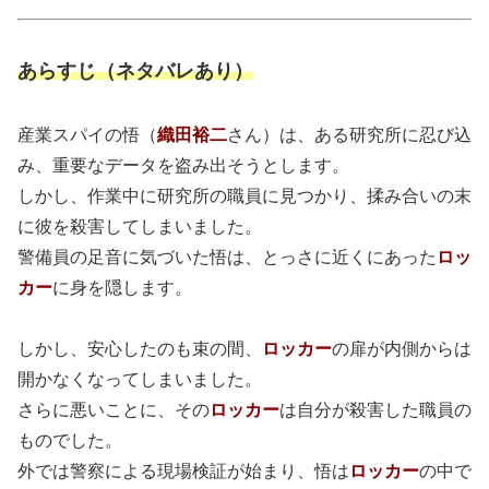
あらすじ（ネタバレあり）
産業スパイの悟（
織田裕二
さん）は、ある研究所に忍び込
み、重要なデータを盗み出そうとします。
しかし、作業中に研究所の職員に見つかり、揉み合いの末
に彼を殺害してしまいました。
警備員の足音に気づいた悟は、とっさに近くにあった
ロッ
カー
に身を隠します。
しかし、安心したのも束の間、
ロッカー
の扉が内側からは
開かなくなってしまいました。
さらに悪いことに、その
ロッカー
は自分が殺害した職員の
ものでした。
外では警察による現場検証が始まり、悟は
ロッカー
の中で