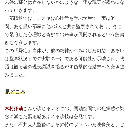
以外の部分は存在しないかのような、歪な現実が露わにな
っていきます。
一部情報では、ナオキは心理学を学ぶ学生で、実は3年
間、ある黒い部屋に他の2人と共に監禁されており、そこ
で緊迫した心理戦と奇妙な出来事が展開されるという筋書
きも存在します。
この「帰宅」自体が、彼の精神が生み出した幻想、あるい
は監禁状況下での実験の一部である可能性が示唆され、物
語は観る者の現実認識を揺るがす衝撃的な結末へと突き進
みました。
見どころ
木村拓哉
さんが演じるナオキの、閉鎖空間での焦燥感や疑
念に満ちた緊迫感あふれる演技は必見です。
また、石井克人監督による独特のザラついた映像美と、じ