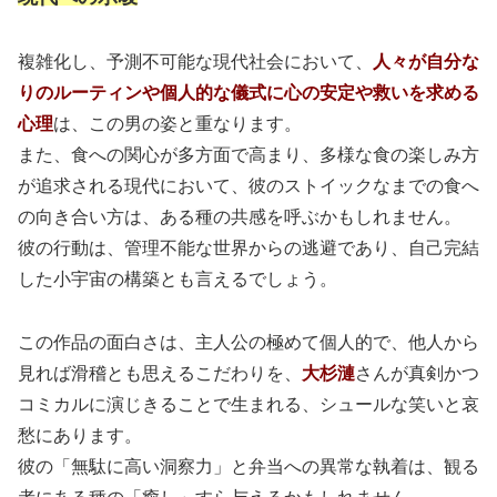
複雑化し、予測不可能な現代社会において、
人々が自分な
りのルーティンや個人的な儀式に心の安定や救いを求める
心理
は、この男の姿と重なります。
また、食への関心が多方面で高まり、多様な食の楽しみ方
が追求される現代において、彼のストイックなまでの食へ
の向き合い方は、ある種の共感を呼ぶかもしれません。
彼の行動は、管理不能な世界からの逃避であり、自己完結
した小宇宙の構築とも言えるでしょう。
この作品の面白さは、主人公の極めて個人的で、他人から
見れば滑稽とも思えるこだわりを、
大杉漣
さんが真剣かつ
コミカルに演じきることで生まれる、シュールな笑いと哀
愁にあります。
彼の「無駄に高い洞察力」と弁当への異常な執着は、観る
者にある種の「癒し」すら与えるかもしれません。