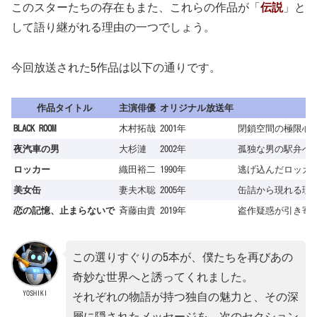
このスターたちの存在もまた、これらの作品が「
伝説
」と
して語り継がれる理由の一つでしょう。
今回放送された5作品は以下の通りです。
作品タイトル
主演俳優
オリジナル放送年
BLACK ROOM
木村拓哉
2001年
閉鎖空間の極限心
夜汽車の男
大杉漣
2002年
孤独な男の駅弁へ
ロッカー
織田裕二
1990年
逃げ込んだロッカ
美女缶
妻夫木聡
2005年
缶詰から現れる理
恋の記憶、止まらないで
斉藤由貴
2019年
盗作疑惑が引き寄
この選りすぐりの5本が、僕たちを再びあの
奇妙な世界へと誘ってくれました。
YOSHIKI
それぞれの物語が持つ独自の魅力と、その深
層に隠されたメッセージを、次のセクション