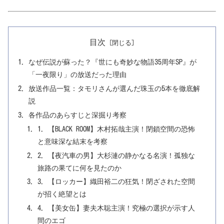
目次
なぜ伝説が蘇った？『世にも奇妙な物語35周年SP』が
「一夜限り」の放送だった理由
放送作品一覧：タモリさんが選んだ珠玉の5本を徹底解
説
各作品のあらすじと深掘り考察
1. 【BLACK ROOM】木村拓哉主演！閉鎖空間の恐怖
と意味深な結末を考察
2. 【夜汽車の男】大杉漣の静かなる名演！孤独な
旅路の果てに何を見たのか
3. 【ロッカー】織田裕二の狂気！閉ざされた空間
が招く絶望とは
4. 【美女缶】妻夫木聡主演！究極の選択が示す人
間のエゴ