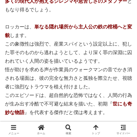
多くの現代人が抱えるジレンマや息苦しさのメタファー
と
もなり得るでしょう。
ロッカーは、
単なる隠れ場所から主人公の鉄の棺桶へと変
貌
します。
この象徴性は強烈で、産業スパイという設定以上に、犯し
た罪そのものから逃れようとして、より深く罪の深淵に囚
われていく人間の姿を描いているようです。
悟が助けを求める声が作業員のウォークマンの音でかき消
される場面は、彼の完全な無力さと孤独を際立たせ、視聴
者に強烈なトラウマを植え付けました。
このエピソードは、超自然的な恐怖ではなく、人間の行為
が生み出す冷酷で不可避な結末を描いた、初期『
世にも奇
妙な物語
』を代表する傑作だと僕は考えます。
メニュー
ホーム
検索
トップ
サイドバー