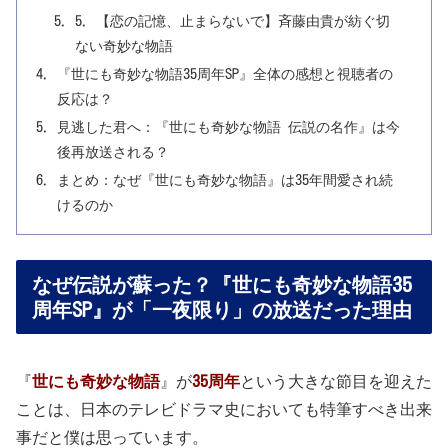
5. 【恋の記憶、止まらないで】斉藤由貴が紡ぐ切
ない奇妙な物語
『世にも奇妙な物語35周年SP』全体の感想と視聴者の
反応は？
見逃した君へ：『世にも奇妙な物語 伝説の名作』は今
後再放送される？
まとめ：なぜ『世にも奇妙な物語』は35年間愛され続
けるのか
なぜ伝説が蘇った？『世にも奇妙な物語35
周年SP』が「一夜限り」の放送だった理由
『
世にも奇妙な物語
』が
35周年
という大きな節目を迎えた
ことは、日本のテレビドラマ史においても特筆すべき出来
事だと僕は思っています。