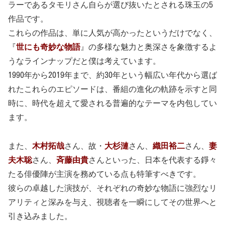
ラーであるタモリさん自らが選び抜いたとされる珠玉の5
作品です。
これらの作品は、単に人気が高かったというだけでなく、
『
世にも奇妙な物語
』の多様な魅力と奥深さを象徴するよ
うなラインナップだと僕は考えています。
1990年から2019年まで、約30年という幅広い年代から選ば
れたこれらのエピソードは、番組の進化の軌跡を示すと同
時に、時代を超えて愛される普遍的なテーマを内包してい
ます。
また、
木村拓哉
さん、故・
大杉漣
さん、
織田裕二
さん、
妻
夫木聡
さん、
斉藤由貴
さんといった、日本を代表する錚々
たる俳優陣が主演を務めている点も特筆すべきです。
彼らの卓越した演技が、それぞれの奇妙な物語に強烈なリ
アリティと深みを与え、視聴者を一瞬にしてその世界へと
引き込みました。