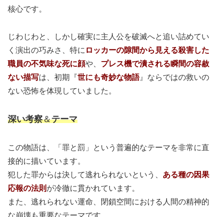
核心です。
じわじわと、しかし確実に主人公を破滅へと追い詰めてい
く演出の巧みさ、特に
ロッカーの隙間から見える殺害した
職員の不気味な死に顔
や、
プレス機で潰される瞬間の容赦
ない描写
は、初期『
世にも奇妙な物語
』ならではの救いの
ない恐怖を体現していました。
深い考察
＆
テーマ
この物語は、「罪と罰」という普遍的なテーマを非常に直
接的に描いています。
犯した罪からは決して逃れられないという、
ある種の因果
応報の法則
が冷徹に貫かれています。
また、逃れられない運命、閉鎖空間における人間の精神的
な崩壊も重要なテーマです。