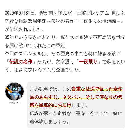
2025年5月31日、僕が待ち望んだ『土曜プレミアム 世にも
奇妙な物語35周年SP～伝説の名作ー一夜限りの復活編～』
が放送されました。
35年という長きにわたり、僕たちに奇妙で不可思議な世界
を届け続けてくれたこの番組。
今回のスペシャルは、その歴史の中でも特に輝きを放つ
「
伝説の名作
」たちが、文字通り「
一夜限り
」で蘇るとい
う、まさにプレミアムな企画でした。
この記事では、この
貴重な放送で蘇った全作
品のあらすじ、ネタバレ、そして僕なりの考
YOSHIKI
察を徹底的にお届け
します。
伝説が蘇った奇妙な一夜を、今ここで一緒に
追体験しましょう。