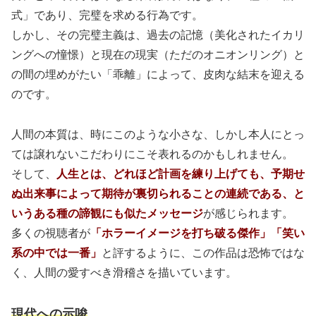
式」であり、完璧を求める行為です。
しかし、その完璧主義は、過去の記憶（美化されたイカリ
ングへの憧憬）と現在の現実（ただのオニオンリング）と
の間の埋めがたい「乖離」によって、皮肉な結末を迎える
のです。
人間の本質は、時にこのような小さな、しかし本人にとっ
ては譲れないこだわりにこそ表れるのかもしれません。
そして、
人生とは、どれほど計画を練り上げても、予期せ
ぬ出来事によって期待が裏切られることの連続である、と
いうある種の諦観にも似たメッセージ
が感じられます。
多くの視聴者が
「ホラーイメージを打ち破る傑作」「笑い
系の中では一番」
と評するように、この作品は恐怖ではな
く、人間の愛すべき滑稽さを描いています。
現代への示唆