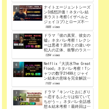
ナイトエージェントシーズ
ン3感想評価！ネタバレ結
末ラスト考察(イザベルと
ジェイコブ)とローズ不在
の理由を解説‼
1805 views
ドラマ『彼の真実、彼女の
嘘』ネタバレ考察！レクシ
ーは悪者？原作との違いや
犯人の正体、衝撃のラスト
まで完全解説
1264 views
Netflix『大洪水The Great
Flood』ネタバレ考察！Tシ
ャツの数字21499とジャイ
ン結末の意味を完全解説！
感想、評価！
1103 views
ドラマ『キンパとおにぎり
～恋するふたりは似ていて
ちがう～』ネタバレ全話感
想＆結末考察！最終回はど