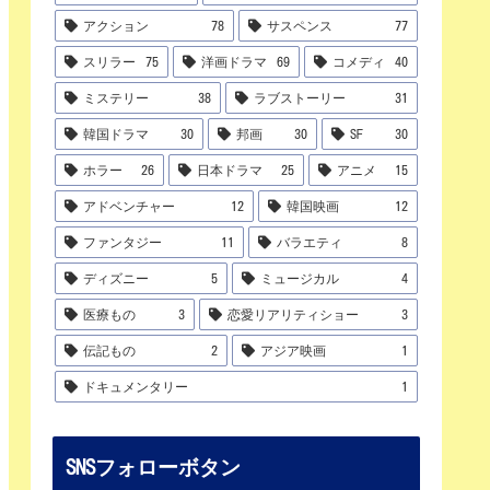
アクション
78
サスペンス
77
スリラー
75
洋画ドラマ
69
コメディ
40
ミステリー
38
ラブストーリー
31
韓国ドラマ
30
邦画
30
SF
30
ホラー
26
日本ドラマ
25
アニメ
15
アドベンチャー
12
韓国映画
12
ファンタジー
11
バラエティ
8
ディズニー
5
ミュージカル
4
医療もの
3
恋愛リアリティショー
3
伝記もの
2
アジア映画
1
ドキュメンタリー
1
SNSフォローボタン