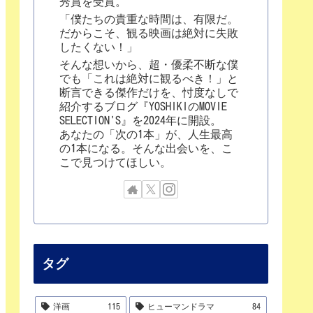
秀賞を受賞。
「僕たちの貴重な時間は、有限だ。
だからこそ、観る映画は絶対に失敗
したくない！」
そんな想いから、超・優柔不断な僕
でも「これは絶対に観るべき！」と
断言できる傑作だけを、忖度なしで
紹介するブログ『YOSHIKIのMOVIE
SELECTION'S』を2024年に開設。
あなたの「次の1本」が、人生最高
の1本になる。そんな出会いを、こ
こで見つけてほしい。
タグ
洋画
115
ヒューマンドラマ
84