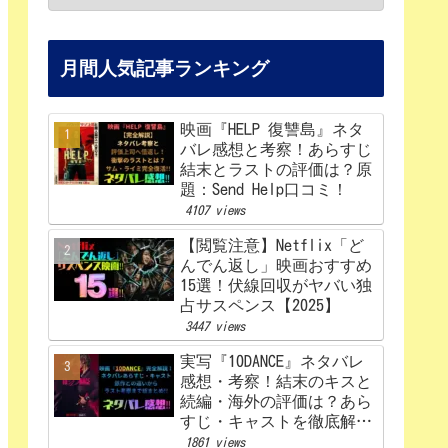
月間人気記事ランキング
映画『HELP 復讐島』ネタ
バレ感想と考察！あらすじ
結末とラストの評価は？原
題：Send Help口コミ！
4107 views
【閲覧注意】Netflix「ど
んでん返し」映画おすすめ
15選！伏線回収がヤバい独
占サスペンス【2025】
3447 views
実写『10DANCE』ネタバレ
感想・考察！結末のキスと
続編・海外の評価は？あら
すじ・キャストを徹底解
説！【Netflix】
1861 views