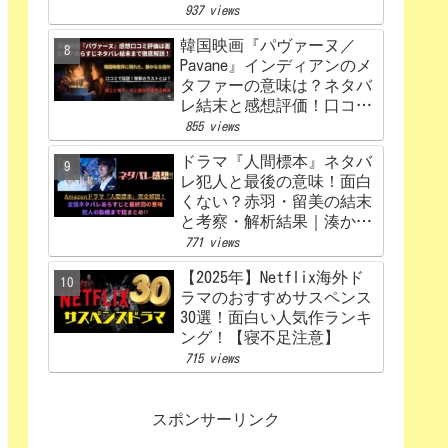
うなる？あらすじから原
937 views
作、キャスト相関図まで徹
韓国映画『パヴァーヌ／
底解説【赤楚衛二×カン・
Pavane』インディアンのメ
ヘウォン】
タファーの意味は？ネタバ
レ結末と感想評価！口コミ
あらすじ徹底考察
855 views
【Netflix】
ドラマ『人間標本』ネタバ
レ犯人と最後の意味！面白
くない？赤羽・留美の結末
と考察・解析結果｜湊かな
えあらすじ
771 views
【2025年】Netflix海外ド
ラマのおすすめサスペンス
30選！面白い人気作ランキ
ング！【寝不足注意】
715 views
スポンサーリンク