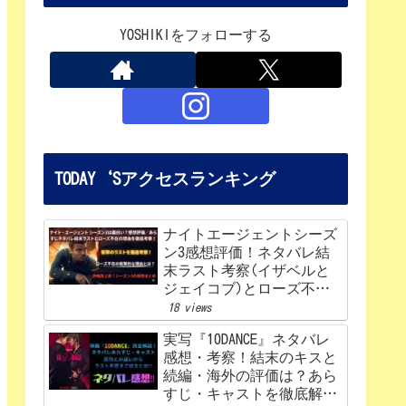
YOSHIKIをフォローする
TODAY‘Sアクセスランキング
ナイトエージェントシーズ
ン3感想評価！ネタバレ結
末ラスト考察(イザベルと
ジェイコブ)とローズ不在
の理由を解説‼
18 views
実写『10DANCE』ネタバレ
感想・考察！結末のキスと
続編・海外の評価は？あら
すじ・キャストを徹底解