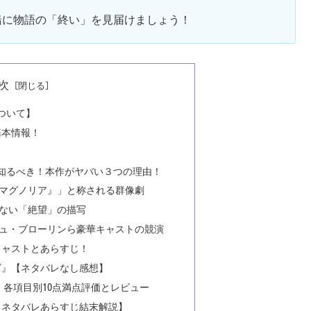
緒に物語の「終い」を見届けましょう！
次
ついて】
』基本情報！
に知るべき！本作がヤバい３つの理由！
マグノリア』」と称される群像劇
赦ない「絶望」の描写
ュ・ブローリンら豪華キャストの競演
』キャストとあらすじ！
ポンズ』【ネタバレなし感想】
ンズ』各項目別10点満点評価とレビュー
ズ』【ネタバレあらすじ結末解説】