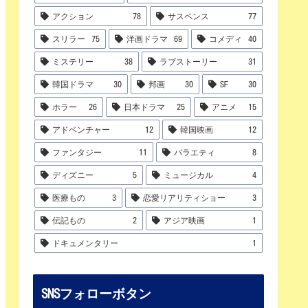
アクション
78
サスペンス
77
スリラー
75
洋画ドラマ
69
コメディ
40
ミステリー
38
ラブストーリー
31
韓国ドラマ
30
邦画
30
SF
30
ホラー
26
日本ドラマ
25
アニメ
15
アドベンチャー
12
韓国映画
12
ファンタジー
11
バラエティ
8
ディズニー
5
ミュージカル
4
医療もの
3
恋愛リアリティショー
3
伝記もの
2
アジア映画
1
ドキュメンタリー
1
SNSフォローボタン