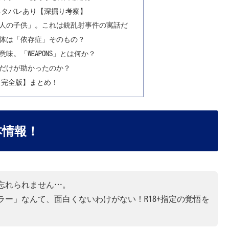
ズ』ネタバレあり【深掘り考察】
「17人の子供」。これは銃乱射事件の寓話だ
正体は「依存症」そのもの？
味。「WEAPONS」とは何か？
スだけが助かったのか？
』【完全版】まとめ！
本情報！
忘れられません…。
ー」なんて、面白くないわけがない！R18+指定の覚悟を