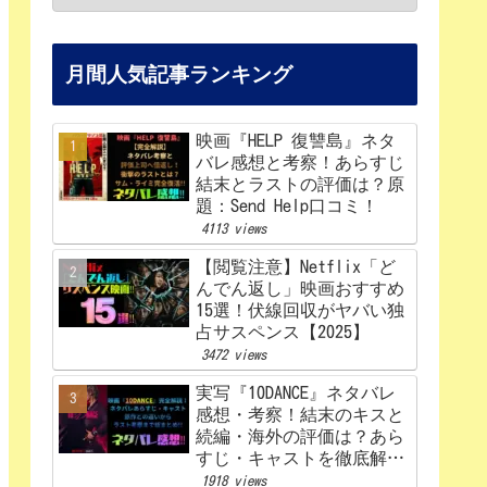
月間人気記事ランキング
映画『HELP 復讐島』ネタ
バレ感想と考察！あらすじ
結末とラストの評価は？原
題：Send Help口コミ！
4113 views
【閲覧注意】Netflix「ど
んでん返し」映画おすすめ
15選！伏線回収がヤバい独
占サスペンス【2025】
3472 views
実写『10DANCE』ネタバレ
感想・考察！結末のキスと
続編・海外の評価は？あら
すじ・キャストを徹底解
説！【Netflix】
1918 views