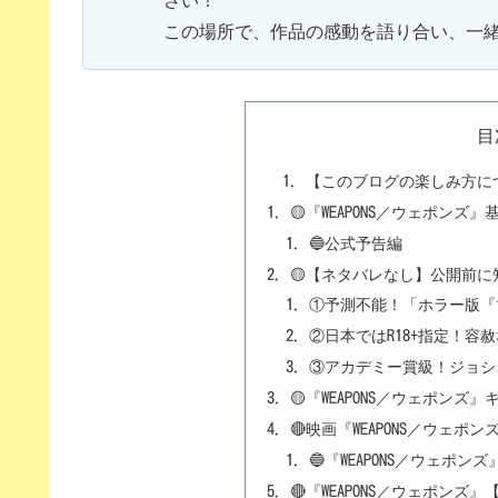
この場所で、作品の感動を語り合い、一
目
【このブログの楽しみ方に
🟡『WEAPONS／ウェポンズ
🔵公式予告編
🟡【ネタバレなし】公開前
①予測不能！「ホラー版『
②日本ではR18+指定！容
③アカデミー賞級！ジョシ
🟡『WEAPONS／ウェポンズ
🔴映画『WEAPONS／ウェ
🔵『WEAPONS／ウェポ
🔴『WEAPONS／ウェポン