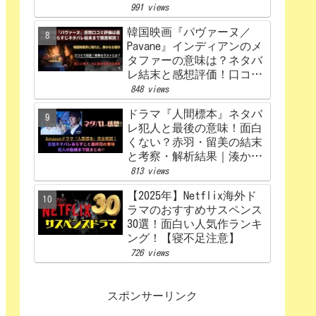
うなる？あらすじから原
991 views
作、キャスト相関図まで徹
韓国映画『パヴァーヌ／
底解説【赤楚衛二×カン・
Pavane』インディアンのメ
ヘウォン】
タファーの意味は？ネタバ
レ結末と感想評価！口コミ
あらすじ徹底考察
848 views
【Netflix】
ドラマ『人間標本』ネタバ
レ犯人と最後の意味！面白
くない？赤羽・留美の結末
と考察・解析結果｜湊かな
えあらすじ
813 views
【2025年】Netflix海外ド
ラマのおすすめサスペンス
30選！面白い人気作ランキ
ング！【寝不足注意】
726 views
スポンサーリンク