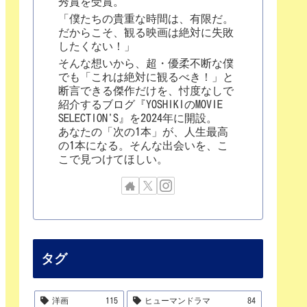
秀賞を受賞。
「僕たちの貴重な時間は、有限だ。
だからこそ、観る映画は絶対に失敗
したくない！」
そんな想いから、超・優柔不断な僕
でも「これは絶対に観るべき！」と
断言できる傑作だけを、忖度なしで
紹介するブログ『YOSHIKIのMOVIE
SELECTION'S』を2024年に開設。
あなたの「次の1本」が、人生最高
の1本になる。そんな出会いを、こ
こで見つけてほしい。
タグ
洋画
115
ヒューマンドラマ
84