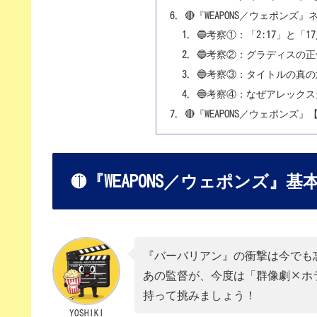
🔴『WEAPONS／ウェポン
🔵考察①：「2:17」と
🔵考察②：グラディスの
🔵考察③：タイトルの真の意
🔵考察④：なぜアレック
🔴『WEAPONS／ウェポンズ
🟡『WEAPONS／ウェポンズ』基
『バーバリアン』の衝撃は今でも
あの監督が、今度は「群像劇×ホラ
持って挑みましょう！
YOSHIKI