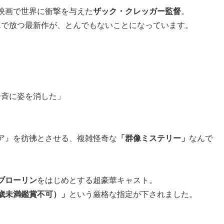
ー映画で世界に衝撃を与えた
ザック・クレッガー監督
。
んで放つ最新作が、とんでもないことになっています。
一斉に姿を消した」
ア』を彷彿とさせる、複雑怪奇な
「群像ミステリー」
なんで
ブローリン
をはじめとする超豪華キャスト。
18歳未満鑑賞不可）」
という厳格な指定が下されました。