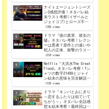
ナイトエージェントシーズ
ン3感想評価！ネタバレ結
末ラスト考察(イザベルと
ジェイコブ)とローズ不在
の理由を解説‼
1755 views
ドラマ『彼の真実、彼女の
嘘』ネタバレ考察！レクシ
ーは悪者？原作との違いや
犯人の正体、衝撃のラスト
まで完全解説
1316 views
Netflix『大洪水The Great
Flood』ネタバレ考察！Tシ
ャツの数字21499とジャイ
ン結末の意味を完全解説！
感想、評価！
1125 views
ドラマ『キンパとおにぎり
～恋するふたりは似ていて
ちがう～』ネタバレ全話感
想＆結末考察！最終回はど