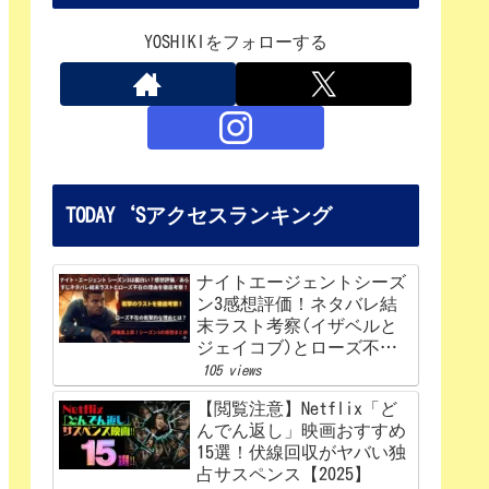
YOSHIKIをフォローする
TODAY‘Sアクセスランキング
ナイトエージェントシーズ
ン3感想評価！ネタバレ結
末ラスト考察(イザベルと
ジェイコブ)とローズ不在
の理由を解説‼
105 views
【閲覧注意】Netflix「ど
んでん返し」映画おすすめ
15選！伏線回収がヤバい独
占サスペンス【2025】