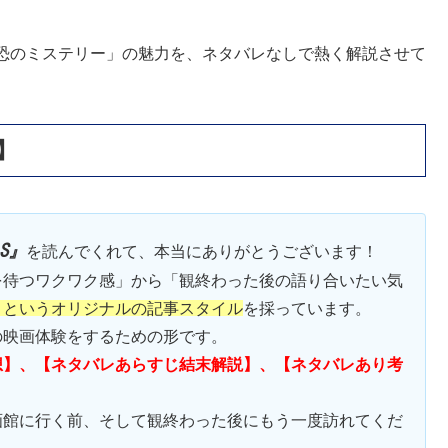
？
最恐のミステリー」の魅力を、ネタバレなしで熱く解説させて
】
’S』
を読んでくれて、本当にありがとうございます！
を待つワクワク感」から「観終わった後の語り合いたい気
】
というオリジナルの記事スタイル
を採っています。
の映画体験をするための形です。
想】、【ネタバレあらすじ結末解説】、【ネタバレあり考
画館に行く前、そして観終わった後にもう一度訪れてくだ