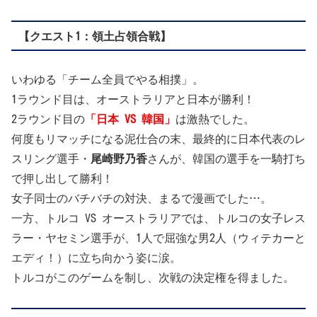
【クエスト1：領土占領合戦】
いわゆる「チーム全員でやる相撲」。
1ラウンド目は、オーストラリアと日本が勝利！
2ラウンド目の
「日本 VS 韓国」
は激熱でした。
何度もリマッチになる泥仕合の末、最終的に日本代表のレ
スリング選手・
尾崎野乃香
さんが、韓国の選手を一騎打ち
で押し出して勝利！
女子同士のバチバチの対決、まるで漫画でした…。
一方、トルコ VS オーストラリアでは、トルコの女子レス
ラー・ヤセミン選手が、1人で屈強な男2人（ウィテカーと
エディ！）に立ち向かう姿に涙。
トルコがこのゲームを制し、次戦の決定権を得ました。