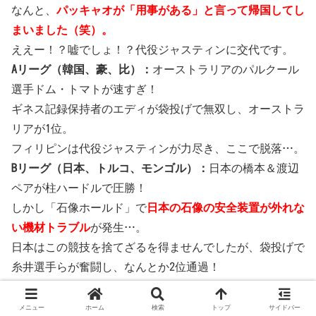
なんと、
パッキャオが「用事がある」と言って帰国してし
まいました（笑）。
ええー！？嘘でしょ！？代役ジャスティンに交代です。
Aリーグ（韓国、豪、比）：
オーストラリアのパルクール
選手ドム・トマトが速すぎ！
ギネス記録保持者のエディが袋投げで無双し、オーストラ
リアが1位。
フィリピンは代役ジャスティンが力尽き、ここで脱落…。
Bリーグ（日本、トルコ、モンゴル）：
日本の橋本＆渡辺
ペアが柱ハードルで圧勝！
しかし「石像ホールド」で
日本の石像の安全装置が外れな
い機材トラブル
が発生…。
日本はこの競技を捨てざるを得ませんでしたが、袋投げで
糸井選手らが奮闘し、なんとか2位通過！
トルコがここで脱落しました。
メニュー
ホーム
検索
トップ
サイドバー