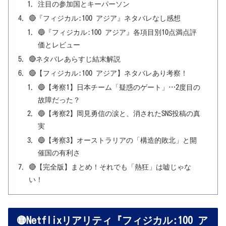
注目の参加国とキーパーソン
🔴『フィジカル:100 アジア』ネタバレなし感想
🔵『フィジカル:100 アジア』各項目別10点満点評
価とレビュー
🔴ネタバレあらすじ結末解説
🔴【フィジカル:100 アジア】ネタバレあり考察！
🔵【考察1】日本チーム「疑惑のゲート」…2度目の
故障だった？
🔵【考察2】岡見勇信の涙と、消されたSNS投稿の真
実
🔵【考察3】オーストラリアの「構造的敗北」と開
催国の有利さ
🔴【完全版】まとめ！それでも「熱狂」は嘘じゃな
い！
🟡Netflixリアリティ『フィジカル:100 ア