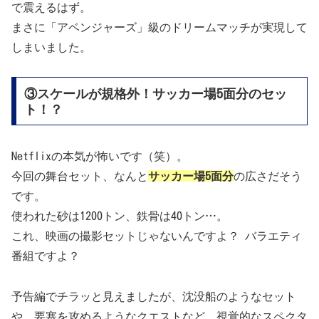
で震えるはず。
まさに「アベンジャーズ」級のドリームマッチが実現して
しまいました。
③スケールが規格外！サッカー場5面分のセッ
ト！？
Netflixの本気が怖いです（笑）。
今回の舞台セット、なんと
サッカー場5面分
の広さだそう
です。
使われた砂は1200トン、鉄骨は40トン…。
これ、映画の撮影セットじゃないんですよ？ バラエティ
番組ですよ？
予告編でチラッと見えましたが、沈没船のようなセット
や、要塞を攻めるようなクエストなど、視覚的なスペクタ