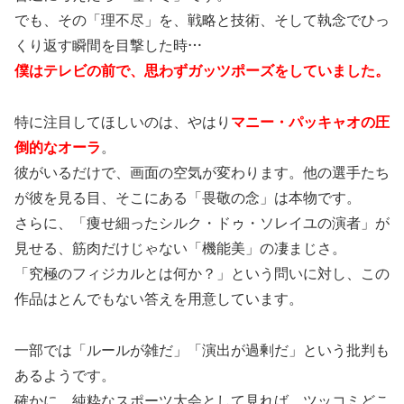
でも、その「理不尽」を、戦略と技術、そして執念でひっ
くり返す瞬間を目撃した時…
僕はテレビの前で、思わずガッツポーズをしていました。
特に注目してほしいのは、やはり
マニー・パッキャオの圧
倒的なオーラ
。
彼がいるだけで、画面の空気が変わります。他の選手たち
が彼を見る目、そこにある「畏敬の念」は本物です。
さらに、「痩せ細ったシルク・ドゥ・ソレイユの演者」が
見せる、筋肉だけじゃない「機能美」の凄まじさ。
「究極のフィジカルとは何か？」という問いに対し、この
作品はとんでもない答えを用意しています。
一部では「ルールが雑だ」「演出が過剰だ」という批判も
あるようです。
確かに、純粋なスポーツ大会として見れば、ツッコミどこ