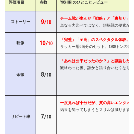
評価項目
点数
YOSHIKIのひとことレビュー
チーム戦が生んだ「戦略」と「裏切り」の
9
ストーリー
/10
単なる力比べではなく、頭脳戦の要素が加
「完璧」「至高」のスペクタクル体験。
10
映像
/10
サッカー場5面分のセット、1200トン
「あれは公平だったのか？」と議論したく
観終わった後、誰かと語り合いたくなりま
8
/10
余韻
一度見れば十分だが、質の高いエンタメ。
結果を知ってしまうとスリルは減りますが
7
/10
リピート率