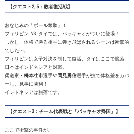
【クエスト2.5：敗者復活戦】
おなじみの「ボール奪取」！
フィリピン VS タイでは、パッキャオがついに登場！
しかし、体格で勝る相手に弾き飛ばされるシーンは衝撃的
でした…。
フィリピンは女子対決を制して復活、タイはここで脱落。
日本はインドネシアと対戦。
柔道家・
橋本壮市
選手や
岡見勇信
選手が技で体格差をカバ
ーし、見事に勝利！
インドネシアは脱落です。
【クエスト3：チーム代表戦と「パッキャオ帰国」】
ここで衝撃の事件が。