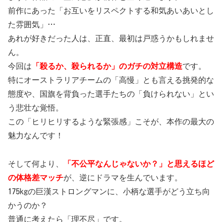
前作にあった「お互いをリスペクトする和気あいあいとし
た雰囲気」…
あれが好きだった人は、正直、最初は戸惑うかもしれませ
ん。
今回は
「殺るか、殺られるか」のガチの対立構造
です。
特にオーストラリアチームの「高慢」とも言える挑発的な
態度や、国旗を背負った選手たちの「負けられない」とい
う悲壮な覚悟。
この「ヒリヒリするような緊張感」こそが、本作の最大の
魅力なんです！
そして何より、
「不公平なんじゃないか？」と思えるほど
の体格差マッチ
が、逆にドラマを生んでいます。
175kgの巨漢ストロングマンに、小柄な選手がどう立ち向
かうのか？
普通に考えたら「理不尽」です。