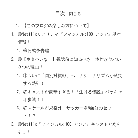
目次
【このブログの楽しみ方について】
🟡Netflixリアリティ『フィジカル:100 アジア』基本
情報！
🔵公式予告編
🟡【ネタバレなし】視聴前に知るべき！本作がヤバい
３つの理由！
①ついに「国別対抗戦」へ！ナショナリズムが激突
する熱狂！
②キャストが豪華すぎる！「生ける伝説」パッキャ
オ参戦！？
③スケールが規格外！サッカー場5面分のセッ
ト！？
🟡Netflix『フィジカル:100 アジア』キャストとあら
すじ！