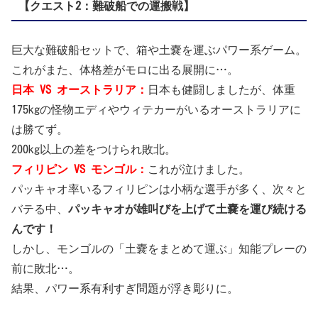
【クエスト2：難破船での運搬戦】
巨大な難破船セットで、箱や土嚢を運ぶパワー系ゲーム。
これがまた、体格差がモロに出る展開に…。
日本 VS オーストラリア：
日本も健闘しましたが、体重
175kgの怪物エディやウィテカーがいるオーストラリアに
は勝てず。
200kg以上の差をつけられ敗北。
フィリピン VS モンゴル：
これが泣けました。
パッキャオ率いるフィリピンは小柄な選手が多く、次々と
バテる中、
パッキャオが雄叫びを上げて土嚢を運び続ける
んです！
しかし、モンゴルの「土嚢をまとめて運ぶ」知能プレーの
前に敗北…。
結果、パワー系有利すぎ問題が浮き彫りに。