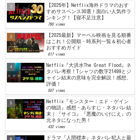
【2025年】Netflix海外ドラマのおす
すめサスペンス30選！面白い人気作ラ
ンキング！【寝不足注意】
760 views
【2025最新】マーベル映画を見る順番
はこれ！公開順・時系列一覧＆初心者
おすすめガイド
617 views
Netflix『大洪水The Great Flood』ネ
タバレ考察！Tシャツの数字21499とジ
ャイン結末の意味を完全解説！感想、
評価！
507 views
Netflix『モンスター：エド・ゲイン
の物語』感想・あらすじ・ネタバレ結
末｜『サイコ』『悪魔のいけにえ』の
元ネタになった男！
432 views
ドラマ『人間標本』ネタバレ犯人と最