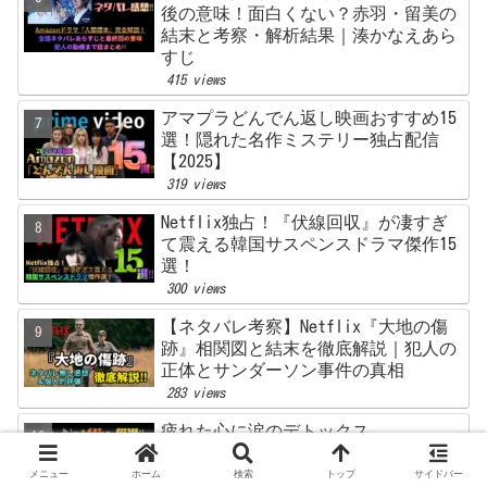
後の意味！面白くない？赤羽・留美の
結末と考察・解析結果｜湊かなえあら
すじ
415 views
アマプラどんでん返し映画おすすめ15
選！隠れた名作ミステリー独占配信
【2025】
319 views
Netflix独占！『伏線回収』が凄すぎ
て震える韓国サスペンスドラマ傑作15
選！
300 views
【ネタバレ考察】Netflix『大地の傷
跡』相関図と結末を徹底解説｜犯人の
正体とサンダーソン事件の真相
283 views
疲れた心に涙のデトックス。
Netflix「号泣必至」おすすめ映画20
選【タイプ別診断つき】
メニュー
ホーム
検索
トップ
サイドバー