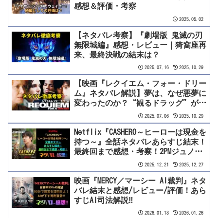
感想＆評価・考察
2025.05.02
【ネタバレ考察】『劇場版 鬼滅の刃
無限城編』感想・レビュー｜猗窩座再
来、最終決戦の結末は？
2025.07.16
2025.10.29
【映画『レクイエム・フォー・ドリー
ム』ネタバレ解説】夢は、なぜ悪夢に
変わったのか？“観るドラッグ”がも
たらす絶望のフルコースを徹底考察！
2025.07.06
2025.10.29
Netflix『CASHERO～ヒーローは現金を
持つ～』全話ネタバレあらすじ結末！
最終回まで感想・考察！2PMジュノ主
演・原作との違いを完全解説！
2025.12.21
2025.12.27
映画『MERCY／マーシー AI裁判』ネタ
バレ結末と感想/レビュー/評価！あら
すじAI司法解説‼
2026.01.18
2026.01.26