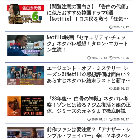
【閲覧注意の面白さ】『告白の代価』
に似たおすすめ韓国ドラマ6選
【Netflix】！ロス民を救う「狂気×
女の絆」サスペンス傑作選＆徹底比較
2025.12.12
Netflix映画『セキュリティ･チェッ
ク』ネタバレ感想！タロン･エガート
ン主演！
2024.12.13
2025.10.26
エージェント・オブ・ミステリー シ
ーズン2(Netflix)感想評価は面白い？
あらすじネタバレ結末ラストと新キャ
スト・ガビの活躍まで徹底考察！
2026.02.23
『28年後… 白骨の神殿』ネタバレ考
察！ゾンビは治る？ジム復活と娘の正
体、ジミーズの元ネタまで徹底解説
2026.01.01
2026.01.17
前作ファンは要注意？『アナザー・シ
ンプル・フェイバー』辛口？ネタバレ